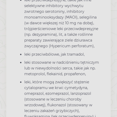
leki przeciwdepresyjne, takie jak inne
selektywne inhibitory wychwytu
zwrotnego serotoniny, inhibitory
monoaminooksydazy (MAOI), selegilina
(w dawce większej niż 10 mg na dobę),
trójpierścieniowe leki przeciwdepresyjne
(np. dezypramina), lit, a także roślinne
preparaty zawierające ziele dziurawca
zwyczajnego (Hypericum perforatum),
leki przeciwbólowe, jak tramadol,
leki stosowane w nadciśnieniu tętniczym
lub w niewydolności serca, takie jak np.
metoprolol, flekainid, propafenon,
leki, które mogą zwiększyć stężenie
cytalopramu we krwi: cymetydyna,
omeprazol, ezomeprazol, lanzoprazol
(stosowane w leczeniu choroby
wrzodowej), flukonazol (stosowany w
leczeniu zakażeń grzybiczych),
fluwoksamina (lek przeciwdepresyjny) i