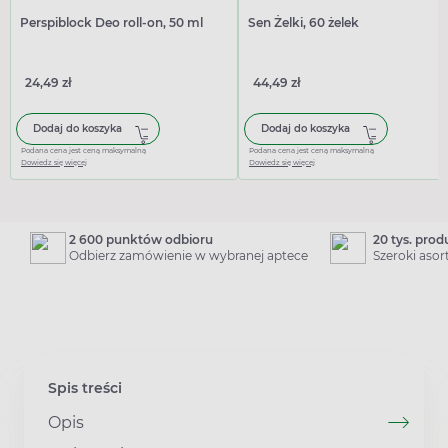
Perspiblock Deo roll-on, 50 ml
Sen Żelki, 60 żelek
24,49 zł
44,49 zł
Dodaj do koszyka
Dodaj do koszyka
Podana cena jest ceną maksymalną
Podana cena jest ceną maksymalną
Dowiedz się więcej
Dowiedz się więcej
2 600 punktów odbioru
20 tys. pro
Odbierz zamówienie w wybranej aptece
Szeroki aso
Spis treści
Opis