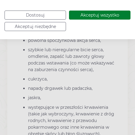
choroba nerek lub wątroby,
Dostosuj
Akceptuj wszystko
zaburzenia czynności serca (w tym
również przebyty niedawno zawał
Akceptuj niezbędne
mięśnia sercowego),
powolna spoczynkowa akcja serca,
szybkie lub nieregularne bicie serca,
omdlenie, zapaść lub zawroty głowy
podczas wstawania (co może wskazywać
na zaburzenia czynności serca),
cukrzyca,
napady drgawek lub padaczka,
jaskra,
występujące w przeszłości krwawienia
(takie jak wybroczyny, krwawienie z dróg
rodnych, krwawienie z przewodu
pokarmowego oraz inne krwawienia w
obrębie skóry lub błon śluzowych),