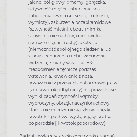
jak np. ból głowy, omamy, gorączka,
sztywność mięśni, zaburzenia snu,
zaburzenia czynności serca, nudności,
wymioty), zaburzenia pozapiramidowe
(sztywność mięśni, uboga mimika,
spowolnienie ruchów, mimowolne
skurcze mięśni i ruchy), akatyzja
(niemożność spokojnego siedzenia lub
stania), zaburzenia ruchu, zaburzenia
widzenia, zmiany w zapisie EKG,
niedociśnienie tętnicze podczas
wstawania, krwawienie z nosa,
krwawienie z przewodu pokarmowego (w
tym krwotok odbytniczy), nieprawidłowe
wyniki badań czynności wątroby,
wybroczyny, obrzęk naczynioruchowy,
plamienie międzymiesiączkowe, ciężki
krwotok z pochwy, występujący krótko
po porodzie [(krwotok poporodowy).
Badania wykazały zwiększone ryzyko złamań