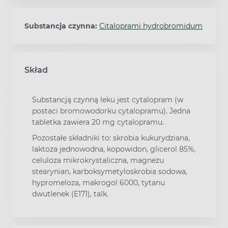
Substancja czynna:
Citaloprami hydrobromidum
Skład
Substancją czynną leku jest cytalopram (w
postaci bromowodorku cytalopramu). Jedna
tabletka zawiera 20 mg cytalopramu.
Pozostałe składniki to: skrobia kukurydziana,
laktoza jednowodna, kopowidon, glicerol 85%,
celuloza mikrokrystaliczna, magnezu
stearynian, karboksymetyloskrobia sodowa,
hypromeloza, makrogol 6000, tytanu
dwutlenek (E171), talk.