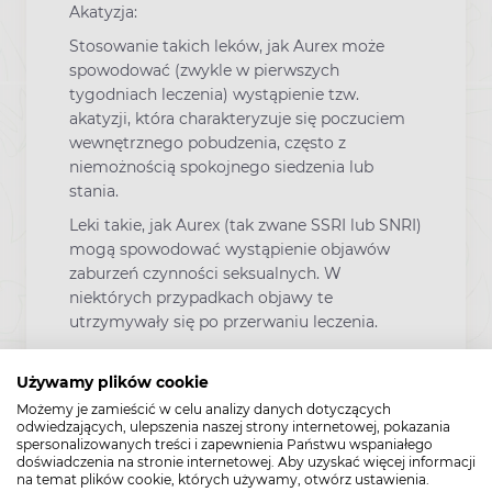
Akatyzja:
Stosowanie takich leków, jak Aurex może
spowodować (zwykle w pierwszych
tygodniach leczenia) wystąpienie tzw.
akatyzji, która charakteryzuje się poczuciem
wewnętrznego pobudzenia, często z
niemożnością spokojnego siedzenia lub
stania.
Leki takie, jak Aurex (tak zwane SSRI lub SNRI)
mogą spowodować wystąpienie objawów
zaburzeń czynności seksualnych. W
niektórych przypadkach objawy te
utrzymywały się po przerwaniu leczenia.
Przed rozpoczęciem stosowania leku Aurex
należy poinformować lekarza o następujących
Używamy plików cookie
aktualnych lub występujących w przeszłości
Możemy je zamieścić w celu analizy danych dotyczących
odwiedzających, ulepszenia naszej strony internetowej, pokazania
sytuacjach:
spersonalizowanych treści i zapewnienia Państwu wspaniałego
mania (uczucie pobudzenia psychicznego
doświadczenia na stronie internetowej. Aby uzyskać więcej informacji
na temat plików cookie, których używamy, otwórz ustawienia.
i ruchowego),