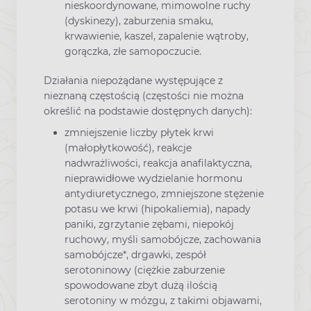
nieskoordynowane, mimowolne ruchy
(dyskinezy), zaburzenia smaku,
krwawienie, kaszel, zapalenie wątroby,
gorączka, złe samopoczucie.
Działania niepożądane występujące z
nieznaną częstością (częstości nie można
określić na podstawie dostępnych danych):
zmniejszenie liczby płytek krwi
(małopłytkowość), reakcje
nadwrażliwości, reakcja anafilaktyczna,
nieprawidłowe wydzielanie hormonu
antydiuretycznego, zmniejszone stężenie
potasu we krwi (hipokaliemia), napady
paniki, zgrzytanie zębami, niepokój
ruchowy, myśli samobójcze, zachowania
samobójcze*, drgawki, zespół
serotoninowy (ciężkie zaburzenie
spowodowane zbyt dużą ilością
serotoniny w mózgu, z takimi objawami,