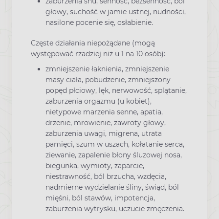
zaburzenia snu, senność, bezsenność, ból
głowy, suchość w jamie ustnej, nudności,
nasilone pocenie się, osłabienie.
Częste działania niepożądane (mogą
występować rzadziej niż u 1 na 10 osób):
zmniejszenie łaknienia, zmniejszenie
masy ciała, pobudzenie, zmniejszony
popęd płciowy, lęk, nerwowość, splątanie,
zaburzenia orgazmu (u kobiet),
nietypowe marzenia senne, apatia,
drżenie, mrowienie, zawroty głowy,
zaburzenia uwagi, migrena, utrata
pamięci, szum w uszach, kołatanie serca,
ziewanie, zapalenie błony śluzowej nosa,
biegunka, wymioty, zaparcie,
niestrawność, ból brzucha, wzdęcia,
nadmierne wydzielanie śliny, świąd, ból
mięśni, ból stawów, impotencja,
zaburzenia wytrysku, uczucie zmęczenia.