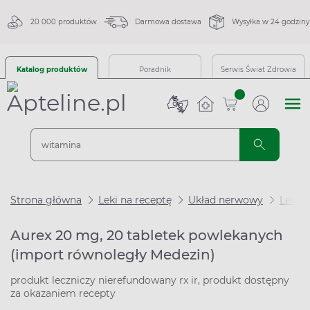
20 000 produktów
Darmowa dostawa
Wysyłka w 24 godziny
Katalog produktów
Poradnik
Serwis Świat Zdrowia
sztuk
Strona główna
Leki na receptę
Układ nerwowy
Leki n
Aurex 20 mg, 20 tabletek powlekanych
(import równoległy Medezin)
produkt leczniczy nierefundowany rx ir, produkt dostępny
za okazaniem recepty