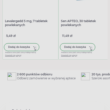
Levalergedd 5 mg, 7 tabletek
Sen APTEO, 30 tabletek
powlekanych
powlekanych
5,49 zł
11,49 zł
Dodaj do koszyka
Dodaj do koszyka
Podana cena jest ceną maksymalną
Podana cena jest ceną maksymalną
Dowiedz się więcej
Dowiedz się więcej
2 600 punktów odbioru
20 tys. pro
Odbierz zamówienie w wybranej aptece
Szeroki aso