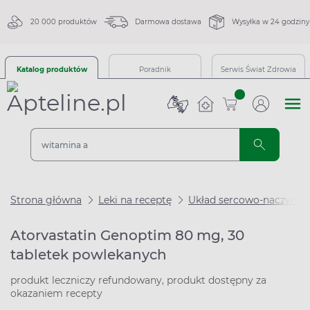
20 000 produktów
Darmowa dostawa
Wysyłka w 24 godziny
Katalog produktów
Poradnik
Serwis Świat Zdrowia
sztuk
Strona główna
Leki na receptę
Układ sercowo-naczynio
Atorvastatin Genoptim 80 mg, 30
tabletek powlekanych
produkt leczniczy refundowany, produkt dostępny za
okazaniem recepty