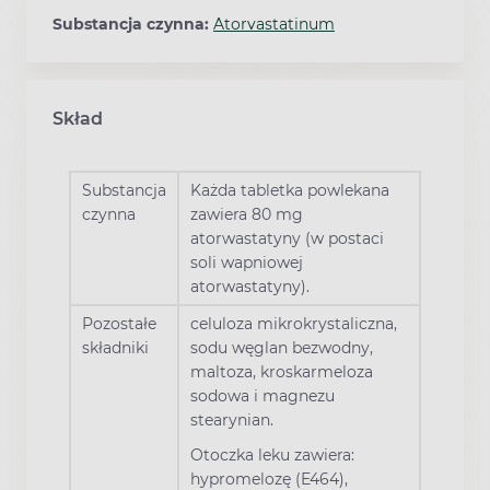
Substancja czynna:
Atorvastatinum
Skład
Substancja
Każda tabletka powlekana
czynna
zawiera 80 mg
atorwastatyny (w postaci
soli wapniowej
atorwastatyny).
Pozostałe
celuloza mikrokrystaliczna,
składniki
sodu węglan bezwodny,
maltoza, kroskarmeloza
sodowa i magnezu
stearynian.
Otoczka leku zawiera:
hypromelozę (E464),