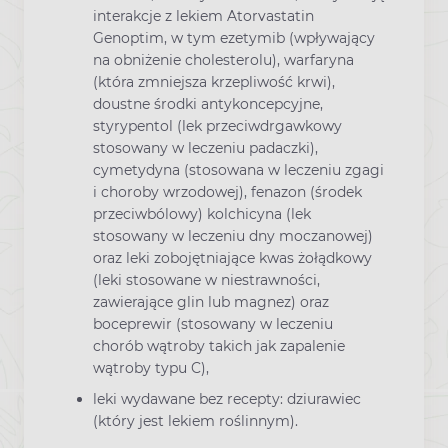
interakcje z lekiem Atorvastatin
Genoptim, w tym ezetymib (wpływający
na obniżenie cholesterolu), warfaryna
(która zmniejsza krzepliwość krwi),
doustne środki antykoncepcyjne,
styrypentol (lek przeciwdrgawkowy
stosowany w leczeniu padaczki),
cymetydyna (stosowana w leczeniu zgagi
i choroby wrzodowej), fenazon (środek
przeciwbólowy) kolchicyna (lek
stosowany w leczeniu dny moczanowej)
oraz leki zobojętniające kwas żołądkowy
(leki stosowane w niestrawności,
zawierające glin lub magnez) oraz
boceprewir (stosowany w leczeniu
chorób wątroby takich jak zapalenie
wątroby typu C),
leki wydawane bez recepty: dziurawiec
(który jest lekiem roślinnym).