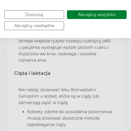
dodatkowych badań i przyjmowanie
dodatkowych leków.
Dostosuj
Akceptuj wszystko
Podczas stosowania tego leku lekarz będzie
Akceptuj niezbędne
ściśle kontrolował stan zdrowia pacjenta z
cukrzycą lub z ryzykiem rozwoju cukrzycy.
Istnieje większe ryzyko rozwoju cukrzycy jeśli
u pacjenta występuje wysoki poziom cukru i
tłuszczów we krwi, nadwaga i wysokie
ciśnienie krwi.
Ciąża i laktacja
Nie należy stosować leku Atorvastatin
Genoptim u kobiet, które są w ciąży lub
zamierzają zajść w ciążę.
Kobiety zdolne do posiadania potomstwa
muszą stosować skuteczne metody
zapobiegania ciąży.