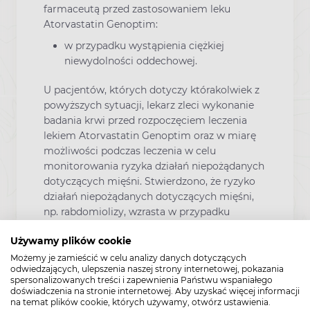
farmaceutą przed zastosowaniem leku
Atorvastatin Genoptim:
w przypadku wystąpienia ciężkiej
niewydolności oddechowej.
U pacjentów, których dotyczy którakolwiek z
powyższych sytuacji, lekarz zleci wykonanie
badania krwi przed rozpoczęciem leczenia
lekiem Atorvastatin Genoptim oraz w miarę
możliwości podczas leczenia w celu
monitorowania ryzyka działań niepożądanych
dotyczących mięśni. Stwierdzono, że ryzyko
działań niepożądanych dotyczących mięśni,
np. rabdomiolizy, wzrasta w przypadku
stosowania niektórych leków jednocześnie z
Używamy plików cookie
atorwastatyną.
Możemy je zamieścić w celu analizy danych dotyczących
Lekarza lub farmaceutę należy powiadomić
odwiedzających, ulepszenia naszej strony internetowej, pokazania
także wtedy, gdy osłabienie mięśni utrzymuje
spersonalizowanych treści i zapewnienia Państwu wspaniałego
doświadczenia na stronie internetowej. Aby uzyskać więcej informacji
się. W celu rozpoznania i leczenia tej
na temat plików cookie, których używamy, otwórz ustawienia.
dolegliwości konieczne może być wykonanie