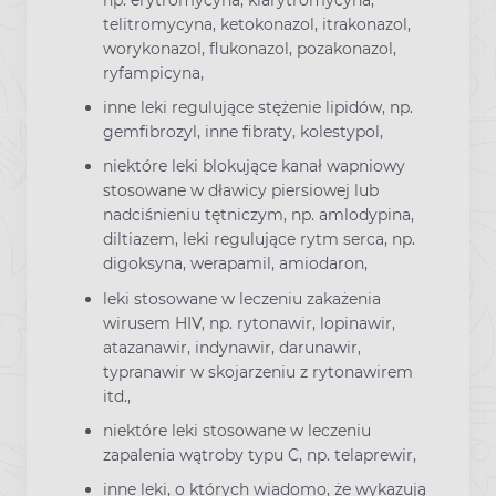
telitromycyna, ketokonazol, itrakonazol,
worykonazol, flukonazol, pozakonazol,
ryfampicyna,
inne leki regulujące stężenie lipidów, np.
gemfibrozyl, inne fibraty, kolestypol,
niektóre leki blokujące kanał wapniowy
stosowane w dławicy piersiowej lub
nadciśnieniu tętniczym, np. amlodypina,
diltiazem, leki regulujące rytm serca, np.
digoksyna, werapamil, amiodaron,
leki stosowane w leczeniu zakażenia
wirusem HIV, np. rytonawir, lopinawir,
atazanawir, indynawir, darunawir,
typranawir w skojarzeniu z rytonawirem
itd.,
niektóre leki stosowane w leczeniu
zapalenia wątroby typu C, np. telaprewir,
inne leki, o których wiadomo, że wykazują