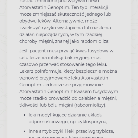
zostać zmienione pod wpływem leku
Atorvastatin Genoptim. Ten typ interakcji
może zmniejszać skuteczność jednego lub
obydwu leków. Alternatywnie, może
zwiększyć ryzyko wystąpienia lub nasilenia
działań niepożądanych, w tym rzadkiej
choroby mięśni, znanej jako rabdomioliza:
Jeśli pacjent musi przyjąć kwas fusydowy w
celu leczenia infekcji bakteryjnej, musi
czasowo przerwać stosowanie tego leku.
Lekarz poinformuje, kiedy bezpiecznie można
wznowić przyjmowanie leku Atorvastatin
Genoptim. Jednoczesne przyjmowanie
Atorvastatin Genoptim z kwasem fusydowym
może rzadko prowadzić do osłabienia mięśni,
tkliwości lub bólu mięśni (rabdomiolizy).
leki modyfikujące działanie układu
odpornościowego, np. cyklosporyna,
inne antybiotyki i leki przeciwgrzybicze,
np. erytromycyna, klarytromycyna,