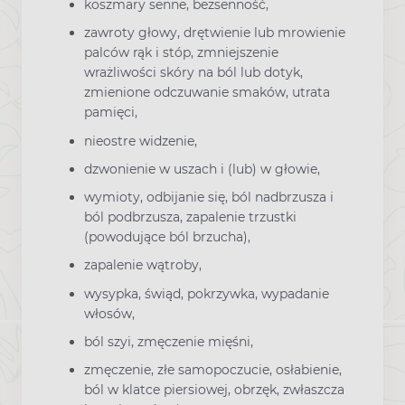
koszmary senne, bezsenność,
zawroty głowy, drętwienie lub mrowienie
palców rąk i stóp, zmniejszenie
wrażliwości skóry na ból lub dotyk,
zmienione odczuwanie smaków, utrata
pamięci,
nieostre widzenie,
dzwonienie w uszach i (lub) w głowie,
wymioty, odbijanie się, ból nadbrzusza i
ból podbrzusza, zapalenie trzustki
(powodujące ból brzucha),
zapalenie wątroby,
wysypka, świąd, pokrzywka, wypadanie
włosów,
ból szyi, zmęczenie mięśni,
zmęczenie, złe samopoczucie, osłabienie,
ból w klatce piersiowej, obrzęk, zwłaszcza