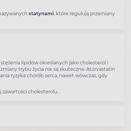
 nazywanych
statynami
, które regulują przemiany
tężenia lipidów określanych jako cholesterol i
zmiany trybu życia nie są skuteczne. Atorvastatin
nia ryzyka chorób serca, nawet wówczas, gdy
zawartości cholesterolu.