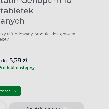
statin Genoptim 10
 tabletek
kanych
iczy refundowany, produkt dostępny za
epty
5,38 zł
do
Produkt dostępny
+
Dodaj do koszyka