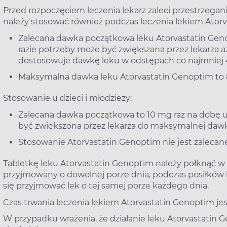
Przed rozpoczęciem leczenia lekarz zaleci przestrzeganie
należy stosować również podczas leczenia lekiem Ator
Zalecana dawka początkowa leku Atorvastatin Geno
razie potrzeby może być zwiększana przez lekarza aż
dostosowuje dawkę leku w odstępach co najmniej
Maksymalna dawka leku Atorvastatin Genoptim to 8
Stosowanie u dzieci i młodzieży:
Zalecana dawka początkowa to 10 mg raz na dobę u 
być zwiększona przez lekarza do maksymalnej dawk
Stosowanie Atorvastatin Genoptim nie jest zalecane u
Tabletkę leku Atorvastatin Genoptim należy połknąć w c
przyjmowany o dowolnej porze dnia, podczas posiłków l
się przyjmować lek o tej samej porze każdego dnia.
Czas trwania leczenia lekiem Atorvastatin Genoptim jest
W przypadku wrażenia, że działanie leku Atorvastatin G