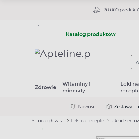
20 000 produkt
Katalog produktów
Witaminy i
Leki n
Zdrowie
minerały
recept
Nowości
Zestawy p
Strona główna
Leki na receptę
Układ serco