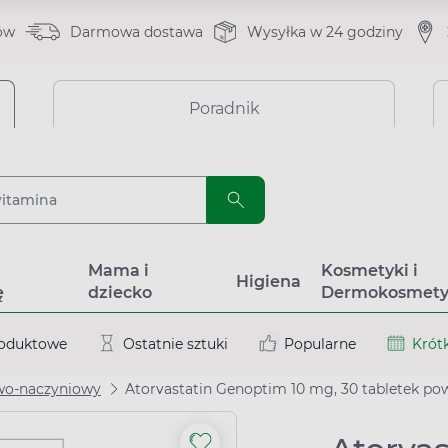
ów
Darmowa dostawa
Wysyłka w 24 godziny
Poradnik
a
Mama i
Kosmetyki i
Higiena
ę
dziecko
Dermokosmety
roduktowe
Ostatnie sztuki
Popularne
Krótk
wo-naczyniowy
Atorvastatin Genoptim 10 mg, 30 tabletek po