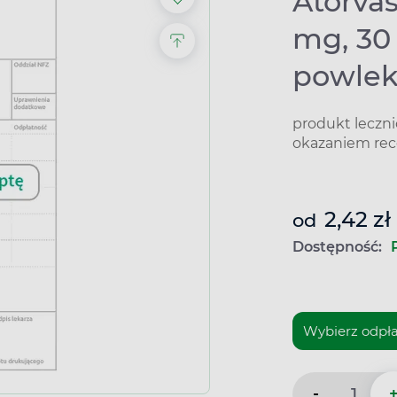
Atorva
mg, 30
powle
produkt leczn
okazaniem rec
2,42 zł
od
Dostępność:
-