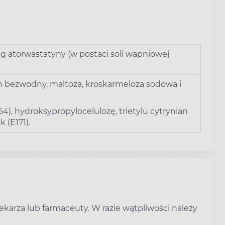
g atorwastatyny (w postaci soli wapniowej
an bezwodny, maltoza, kroskarmeloza sodowa i
4), hydroksypropylocelulozę, trietylu cytrynian
 (E171).
ekarza lub farmaceuty. W razie wątpliwości należy