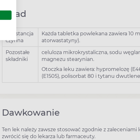
Skład
Substancja
Każda tabletka powlekana zawiera 10 m
czynna
atorwastatyny).
Pozostałe
celuloza mikrokrystaliczna, sodu węgl
składniki
magnezu stearynian.
Otoczka leku zawiera: hypromelozę (E46
(E1505), polisorbat 80 i tytanu dwutlenek
Dawkowanie
Ten lek należy zawsze stosować zgodnie z zaleceniami l
zwrócić się do lekarza lub farmaceuty.