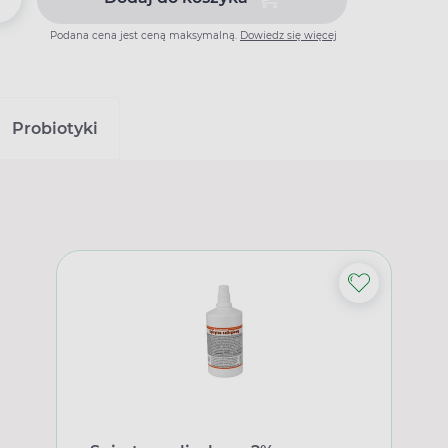
Dodaj do koszyka Atorvastatin
Podana cena jest ceną maksymalną.
Dowiedz się więcej
Probiotyki