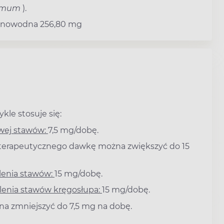
camum
).
ednowodna 256,80 mg
kle stosuje się:
owej stawów:
7,5 mg/dobę.
 terapeutycznego dawkę można zwiększyć do 15
lenia stawów:
15 mg/dobę.
lenia stawów kręgosłupa:
15 mg/dobę.
na zmniejszyć do 7,5 mg na dobę.