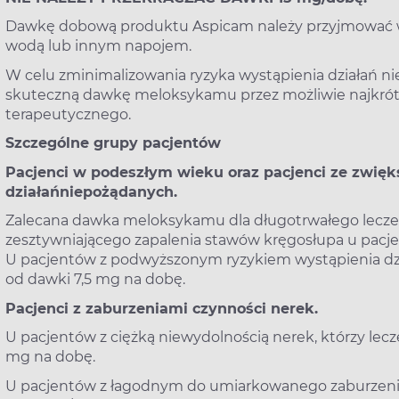
Dawkę dobową produktu Aspicam należy przyjmować w 
wodą lub innym napojem.
W celu zminimalizowania ryzyka wystąpienia działań n
skuteczną dawkę meloksykamu przez możliwie najkróts
terapeutycznego.
Szczególne grupy pacjentów
Pacjenci w podeszłym wieku oraz pacjenci ze zwię
działańniepożądanych.
Zalecana dawka meloksykamu dla długotrwałego lecze
zesztywniającego zapalenia stawów kręgosłupa u pacj
U pacjentów z podwyższonym ryzykiem wystąpienia dzi
od dawki 7,5 mg na dobę.
Pacjenci z zaburzeniami czynności nerek.
U pacjentów z ciężką niewydolnością nerek, którzy lecze
mg na dobę.
U pacjentów z łagodnym do umiarkowanego zaburzeniem