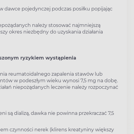
dawce pojedynczej podczas posiłku popijając
iepożądanych należy stosować najmniejszą
zy okres niezbędny do uzyskania działania
kszonym ryzykiem wystąpienia
nia reumatoidalnego zapalenia stawów lub
entów w podeszłym wieku wynosi 7,5 mg na dobę.
ałań niepożądanych leczenie należy rozpoczynać
ni są dializą, dawka nie powinna przekraczać 7,5
 czynności nerek (klirens kreatyniny większy