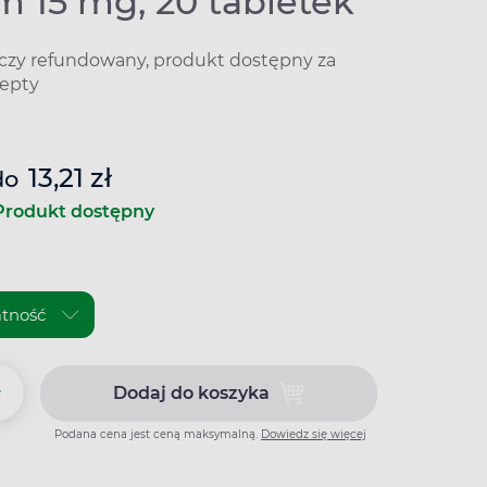
m 15 mg, 20 tabletek
iczy refundowany, produkt dostępny za
epty
13,21 zł
do
Produkt dostępny
+
Dodaj do koszyka
Dodaj do koszyka Aspicam 15 m
Podana cena jest ceną maksymalną.
Dowiedz się więcej