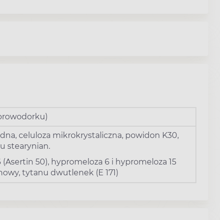
lorowodorku)
dna, celuloza mikrokrystaliczna, powidon K30,
 stearynian.
 (Asertin 50), hypromeloza 6 i hypromeloza 15
lenowy, tytanu dwutlenek (E 171)