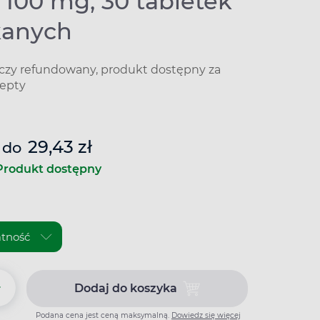
 100 mg, 30 tabletek
kanych
iczy refundowany, produkt dostępny za
epty
29,43 zł
do
Produkt dostępny
+
Dodaj do koszyka
Dodaj do koszyka Asertin 100 
Podana cena jest ceną maksymalną.
Dowiedz się więcej