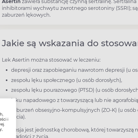
Asertin
zawiera substancję czynną sertralinę. Sertrali
inhibitorami wychwytu zwrotnego serotoniny (SSRI); są
zaburzeń lękowych.
Jakie są wskazania do stosowa
Lek Asertin można stosować w leczeniu:
depresji oraz zapobieganiu nawrotom depresji (u os
zespołu lęku społecznego (u osób dorosłych),
zespołu lęku pourazowego (PTSD) (u osób dorosłych
lęku napadowego z towarzyszącą lub nie agorafobią
zaburzeń obsesyjno-kompulsyjnych (ZO-K) (u osób do
h,
życia).
ści i
ej.
y,
Depresja jest jednostką chorobową, której towarzyszą
brak radości z życia.