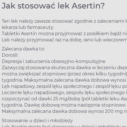
Jak stosować lek Asertin?
Ten lek należy zawsze stosować zgodnie z zaleceniami le
lekarza lub farmaceuty.
Tabletki Asertin można przyjmować z posiłkiem bądź nie
Lek należy przyjmować raz na dobę, rano lub wieczorem
Zalecana dawka to:
Dorośli:
Depresja i zaburzenia obsesyjno-kompulsyjne
Zazwyczaj stosowana skuteczna dawka w leczeniu dep
można zwiększać stopniowo (przez okres kilku tygodni
tygodnia. Maksymalna zalecana dawka dobowa wynosi
Lęk napadowy, zespół lęku społecznego i zespół lęku 
Leczenie lęku napadowego, zespołu lęku społecznego i
rozpoczynać od dawki 25 mg/dobę (pół tabletki leku Ase
tygodnia. Dawkę dobową można następnie stopniowo zw
Maksymalna zalecana dawka dobowa wynosi 200 mg n
Stosowanie u dzieci i młodzieży
Lek Asertin może być stosowany u dzieci i młodzieży w 