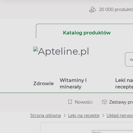
20 000 produkt
Katalog produktów
Witaminy i
Leki n
Zdrowie
minerały
recept
Nowości
Zestawy p
Strona główna
Leki na receptę
Układ nerw