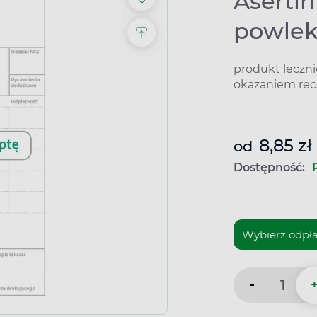
Asertin
powle
produkt leczn
okazaniem rec
8,85 zł
od
Dostępność:
-