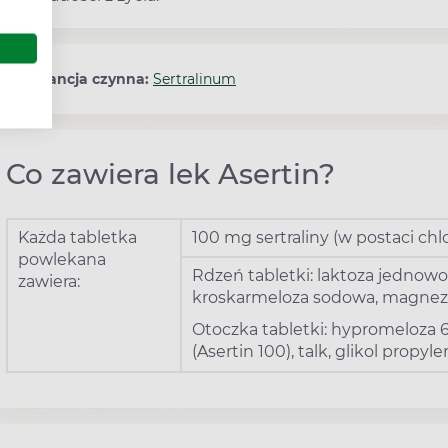
Substancja czynna:
Sertralinum
Co zawiera lek Asertin?
Każda tabletka
100 mg sertraliny (w postaci ch
powlekana
Rdzeń tabletki: laktoza jednowo
zawiera:
kroskarmeloza sodowa, magnezu
Otoczka tabletki: hypromeloza 6
(Asertin 100), talk, glikol propy