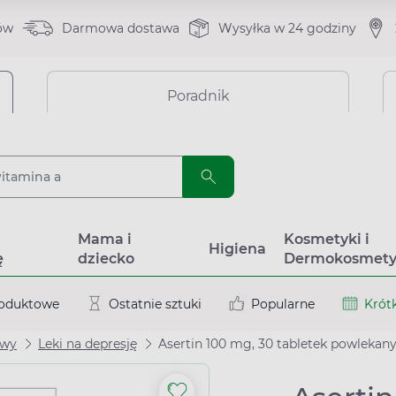
ów
Darmowa dostawa
Wysyłka w 24 godziny
Poradnik
a
Mama i
Kosmetyki i
Higiena
ę
dziecko
Dermokosmety
roduktowe
Ostatnie sztuki
Popularne
Krótk
owy
Leki na depresję
Asertin 100 mg, 30 tabletek powlekan