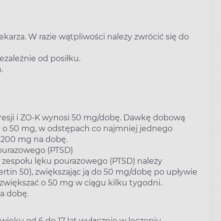
karza. W razie wątpliwości należy zwrócić się do
zależnie od posiłku.
.
resji i ZO-K wynosi 50 mg/dobę. Dawkę dobową
) o 50 mg, w odstępach co najmniej jednego
 200 mg na dobę.
pourazowego (PTSD)
 zespołu lęku pourazowego (PTSD) należy
rtin 50), zwiększając ją do 50 mg/dobę po upływie
iększać o 50 mg w ciągu kilku tygodni.
a dobę.
wieku od 6 do 17 lat wyłącznie w leczeniu