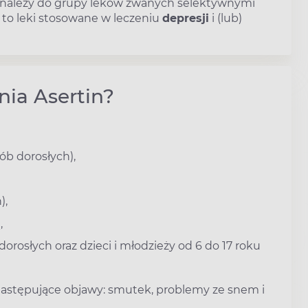
na należy do grupy leków zwanych selektywnymi
 to leki stosowane w leczeniu
depresji
i (lub)
nia Asertin?
ób dorosłych),
),
,
rosłych oraz dzieci i młodzieży od 6 do 17 roku
 następujące objawy: smutek, problemy ze snem i