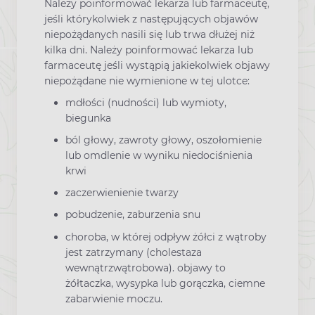
Należy poinformować lekarza lub farmaceutę,
jeśli którykolwiek z następujących objawów
niepożądanych nasili się lub trwa dłużej niż
kilka dni. Należy poinformować lekarza lub
farmaceutę jeśli wystąpią jakiekolwiek objawy
niepożądane nie wymienione w tej ulotce:
mdłości (nudności) lub wymioty,
biegunka
ból głowy, zawroty głowy, oszołomienie
lub omdlenie w wyniku niedociśnienia
krwi
zaczerwienienie twarzy
pobudzenie, zaburzenia snu
choroba, w której odpływ żółci z wątroby
jest zatrzymany (cholestaza
wewnątrzwątrobowa). objawy to
żółtaczka, wysypka lub gorączka, ciemne
zabarwienie moczu.