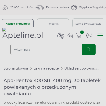
20 000 produktów
Darmowa dostawa
Wysyłka w 24 godziny
Katalog produktów
Poradnik
Serwis Świat Zdrowia
sztuk
Strona główna
Leki na receptę
Układ sercowo-naczynio
Apo-Pentox 400 SR, 400 mg, 30 tabletek
powlekanych o przedłużonym
uwalnianiu
produkt leczniczy nierefundowany rx, produkt dostępny za