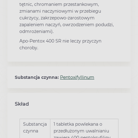
tętnic, chromaniem przestankowym,
zmianami naczyniowymi w przebiegu
cukrzycy, zakrzepowo-zarostowym
zapaleniem naczyń, owrzodzeniem podudzi,
odmrożeniami).
Apo-Pentox 400 SR nie leczy przyczyn
choroby.
Substancja czynna:
Pentoxifyllinum
Skład
Substancja
1 tabletka powlekana o
czynna
przedłużonym uwalnianiu
zawiera 400 pentoksyfiliny.