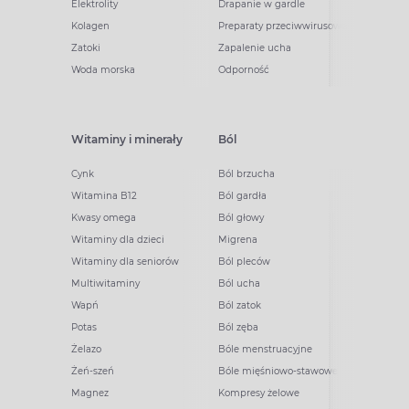
Elektrolity
Drapanie w gardle
Kolagen
Preparaty przeciwwirusowe
Zatoki
Zapalenie ucha
Woda morska
Odporność
Witaminy i minerały
Ból
Cynk
Ból brzucha
Witamina B12
Ból gardła
Kwasy omega
Ból głowy
Witaminy dla dzieci
Migrena
Witaminy dla seniorów
Ból pleców
Multiwitaminy
Ból ucha
Wapń
Ból zatok
Potas
Ból zęba
Żelazo
Bóle menstruacyjne
Żeń-szeń
Bóle mięśniowo-stawowe
Magnez
Kompresy żelowe