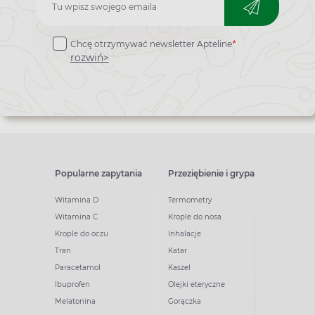
Zapisz
do
Chcę otrzymywać newsletter Apteline
*
newslettera
rozwiń>
Popularne zapytania
Przeziębienie i grypa
Witamina D
Termometry
Witamina C
Krople do nosa
Krople do oczu
Inhalacje
Tran
Katar
Paracetamol
Kaszel
Ibuprofen
Olejki eteryczne
Melatonina
Gorączka