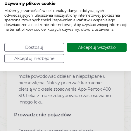
Używamy plików cookie
Przed zastosowaniem jakiegokolwiek leku
Możemy je zamieścić w celu analizy danych dotyczących
należy poradzić się lekarza lub farmaceuty.
odwiedzających, ulepszenia naszej strony internetowej, pokazania
spersonalizowanych treści i zapewnienia Państwu wspaniałego
Ciąża
doświadczenia na stronie internetowej. Aby uzyskać więcej informacji
na temat plików cookie, których używamy, otwórz ustawienia.
Apo-Pentox 400 SR może być stosowany w
ciąży jedynie w przypadkach, gdy w opinii
lekarza korzyść dla matki przeważa nad
Dostosuj
Akceptuj wszystko
potencjalnym zagrożeniem dla płodu.
Akceptuj niezbędne
Karmienie piersią
Pentoksyfilina przenika do mleka kobiecego i
może powodować działania niepożądane u
niemowlęcia. Należy przerwać karmienie
piersią w okresie stosowania Apo-Pentox 400
SR. Lekarz może zdecydować o zastosowaniu
innego leku.
Prowadzenie pojazdów