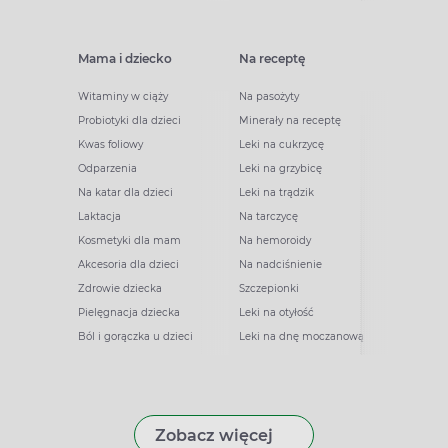
Mama i dziecko
Na receptę
Witaminy w ciąży
Na pasożyty
Probiotyki dla dzieci
Minerały na receptę
Kwas foliowy
Leki na cukrzycę
Odparzenia
Leki na grzybicę
Na katar dla dzieci
Leki na trądzik
Laktacja
Na tarczycę
Kosmetyki dla mam
Na hemoroidy
Akcesoria dla dzieci
Na nadciśnienie
Zdrowie dziecka
Szczepionki
Pielęgnacja dziecka
Leki na otyłość
Ból i gorączka u dzieci
Leki na dnę moczanową
Zobacz więcej