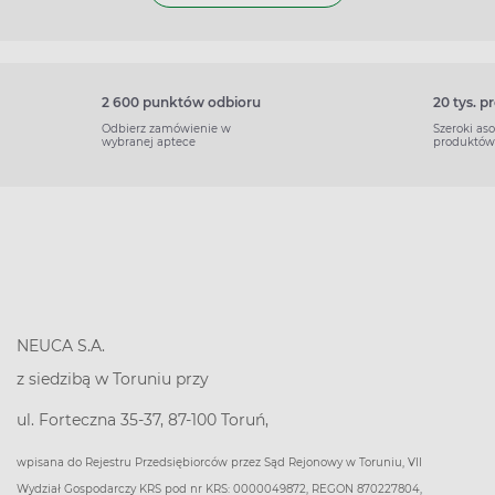
2 600 punktów odbioru
20 tys. 
Odbierz zamówienie w
Szeroki as
wybranej aptece
produktów
NEUCA S.A.
z siedzibą w Toruniu przy
ul. Forteczna 35-37, 87-100 Toruń,
wpisana do Rejestru Przedsiębiorców przez Sąd Rejonowy w Toruniu, VII
Wydział Gospodarczy KRS pod nr KRS: 0000049872, REGON 870227804,