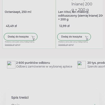
Octenisept, 250 ml
Len Vitol, len mielony,
odtłuszczony (siemię lniane) 200
+ 200 g
43,49 zł
12,99 zł
Dodaj do koszyka
Dodaj do koszyka
Podana cena jest ceną maksymalną
Podana cena jest ceną maksymalną
Dowiedz się więcej
Dowiedz się więcej
2 600 punktów odbioru
20 tys. pro
Odbierz zamówienie w wybranej aptece
Szeroki aso
Spis treści