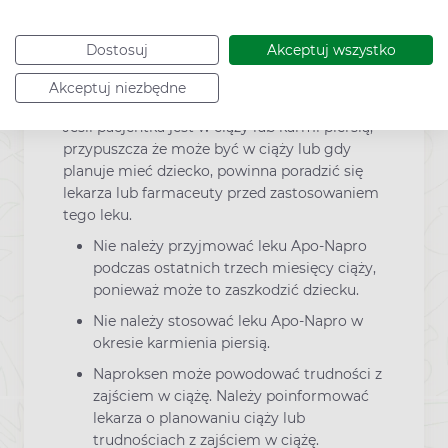
lub palenie tytoniu) należy omówić sposób
leczenia z lekarzem lub farmaceutą.
Dostosuj
Akceptuj wszystko
Lek Apo-Napro w ciąży
Akceptuj niezbędne
Jeśli pacjentka jest w ciąży lub karmi piersią,
przypuszcza że może być w ciąży lub gdy
planuje mieć dziecko, powinna poradzić się
lekarza lub farmaceuty przed zastosowaniem
tego leku.
Nie należy przyjmować leku Apo-Napro
podczas ostatnich trzech miesięcy ciąży,
ponieważ może to zaszkodzić dziecku.
Nie należy stosować leku Apo-Napro w
okresie karmienia piersią.
Naproksen może powodować trudności z
zajściem w ciążę. Należy poinformować
lekarza o planowaniu ciąży lub
trudnościach z zajściem w ciążę.