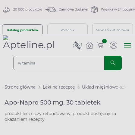
20 000 produktów
Darmowa dostawa
Wysyłka w 24 godziny
Katalog produktów
Poradnik
Serwis Świat Zdrowia
sztuk
Strona główna
Leki na receptę
Układ mięśniowo-szkiel
Apo-Napro 500 mg, 30 tabletek
produkt leczniczy refundowany, produkt dostępny za
okazaniem recepty