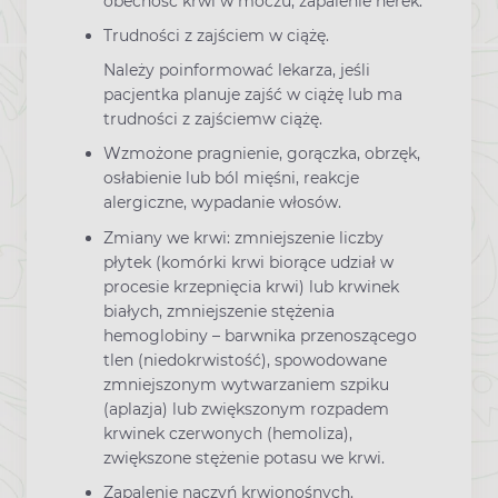
obecność krwi w moczu, zapalenie nerek.
Trudności z zajściem w ciążę.
Należy poinformować lekarza, jeśli
pacjentka planuje zajść w ciążę lub ma
trudności z zajściemw ciążę.
Wzmożone pragnienie, gorączka, obrzęk,
osłabienie lub ból mięśni, reakcje
alergiczne, wypadanie włosów.
Zmiany we krwi: zmniejszenie liczby
płytek (komórki krwi biorące udział w
procesie krzepnięcia krwi) lub krwinek
białych, zmniejszenie stężenia
hemoglobiny – barwnika przenoszącego
tlen (niedokrwistość), spowodowane
zmniejszonym wytwarzaniem szpiku
(aplazja) lub zwiększonym rozpadem
krwinek czerwonych (hemoliza),
zwiększone stężenie potasu we krwi.
Zapalenie naczyń krwionośnych.