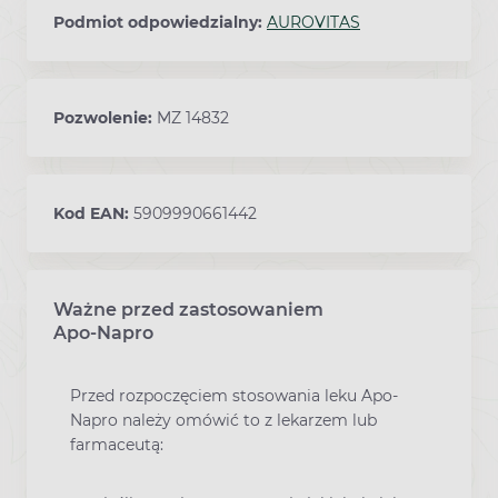
Podmiot odpowiedzialny:
AUROVITAS
Pozwolenie:
MZ 14832
Kod EAN:
5909990661442
Ważne przed zastosowaniem
Ostrzeżenia dotyczące stosowania leku
Apo-Napro
Przed rozpoczęciem stosowania leku Apo-
Napro należy omówić to z lekarzem lub
farmaceutą: