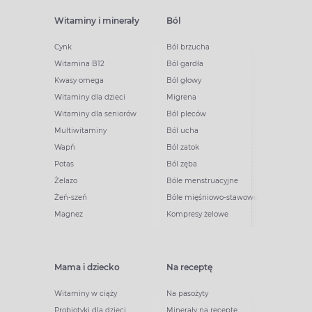
Witaminy i minerały
Ból
Cynk
Ból brzucha
Witamina B12
Ból gardła
Kwasy omega
Ból głowy
Witaminy dla dzieci
Migrena
Witaminy dla seniorów
Ból pleców
Multiwitaminy
Ból ucha
Wapń
Ból zatok
Potas
Ból zęba
Żelazo
Bóle menstruacyjne
Żeń-szeń
Bóle mięśniowo-stawowe
Magnez
Kompresy żelowe
Mama i dziecko
Na receptę
Witaminy w ciąży
Na pasożyty
Probiotyki dla dzieci
Minerały na receptę