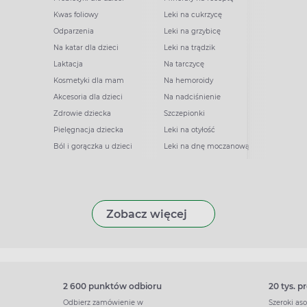
Kwas foliowy
Leki na cukrzycę
Odparzenia
Leki na grzybicę
Na katar dla dzieci
Leki na trądzik
Laktacja
Na tarczycę
Kosmetyki dla mam
Na hemoroidy
Akcesoria dla dzieci
Na nadciśnienie
Zdrowie dziecka
Szczepionki
Pielęgnacja dziecka
Leki na otyłość
Ból i gorączka u dzieci
Leki na dnę moczanową
Zobacz więcej
2 600 punktów odbioru
20 tys. 
Odbierz zamówienie w
Szeroki as