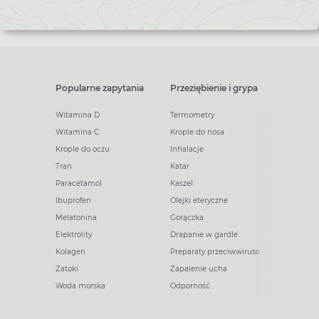
Popularne zapytania
Przeziębienie i grypa
Witamina D
Termometry
Witamina C
Krople do nosa
Krople do oczu
Inhalacje
Tran
Katar
Paracetamol
Kaszel
Ibuprofen
Olejki eteryczne
Melatonina
Gorączka
Elektrolity
Drapanie w gardle
Kolagen
Preparaty przeciwwirusowe
Zatoki
Zapalenie ucha
Woda morska
Odporność