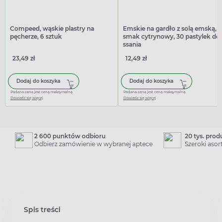
Compeed, wąskie plastry na
Emskie na gardło z solą emską,
pęcherze, 6 sztuk
smak cytrynowy, 30 pastylek do
ssania
23,49 zł
12,49 zł
Dodaj do koszyka
Dodaj do koszyka
Podana cena jest ceną maksymalną
Podana cena jest ceną maksymalną
Dowiedz się więcej
Dowiedz się więcej
2 600 punktów odbioru
20 tys. pro
Odbierz zamówienie w wybranej aptece
Szeroki aso
Spis treści