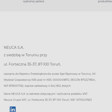
wybranej aptece
produktów
NEUCA S.A.
z siedzibą w Toruniu przy
ul. Forteczna 35-37, 87-100 Toruń,
wpisana do Rejestru Przedsiębiorców przez Sąd Rejonowy w Toruniu, VII
Wydział Gospodarczy KRS pod nr KRS: 0000049872, REGON 870227804,
NIP 8790017162, kapitał zakładowy 4 642 802 złotych.
Dane NEUCA S.A. w zakresie dotyczącym: rozliczania podatku VAT:
Neuca Grupa VAT, ul. Forteczna 35-37, 87-100 Toruń, NIP: 1070047823