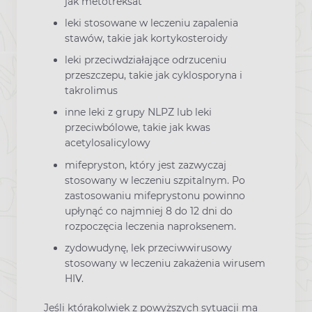
jak metotreksat
leki stosowane w leczeniu zapalenia
stawów, takie jak kortykosteroidy
leki przeciwdziałające odrzuceniu
przeszczepu, takie jak cyklosporyna i
takrolimus
inne leki z grupy NLPZ lub leki
przeciwbólowe, takie jak kwas
acetylosalicylowy
mifepryston, który jest zazwyczaj
stosowany w leczeniu szpitalnym. Po
zastosowaniu mifeprystonu powinno
upłynąć co najmniej 8 do 12 dni do
rozpoczęcia leczenia naproksenem.
zydowudynę, lek przeciwwirusowy
stosowany w leczeniu zakażenia wirusem
HIV.
Jeśli którakolwiek z powyższych sytuacji ma