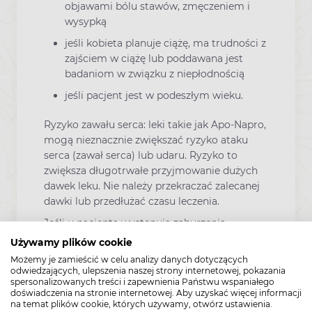
objawami bólu stawów, zmęczeniem i
wysypką
jeśli kobieta planuje ciążę, ma trudności z
zajściem w ciążę lub poddawana jest
badaniom w związku z niepłodnością
jeśli pacjent jest w podeszłym wieku.
Ryzyko zawału serca: leki takie jak Apo-Napro,
mogą nieznacznie zwiększać ryzyko ataku
serca (zawał serca) lub udaru. Ryzyko to
zwiększa długotrwałe przyjmowanie dużych
dawek leku. Nie należy przekraczać zalecanej
dawki lub przedłużać czasu leczenia.
Jeśli u pacjenta występują zaburzenia
czynności serca, pacjent przebył udar lub
Używamy plików cookie
podejrzewa, że występuje ryzyko tych
Możemy je zamieścić w celu analizy danych dotyczących
zaburzeń (na przykład, jeśli u pacjenta
odwiedzających, ulepszenia naszej strony internetowej, pokazania
spersonalizowanych treści i zapewnienia Państwu wspaniałego
występuje zwiększone ciśnienie krwi,
doświadczenia na stronie internetowej. Aby uzyskać więcej informacji
cukrzyca, zwiększone stężenie cholesterolu
na temat plików cookie, których używamy, otwórz ustawienia.