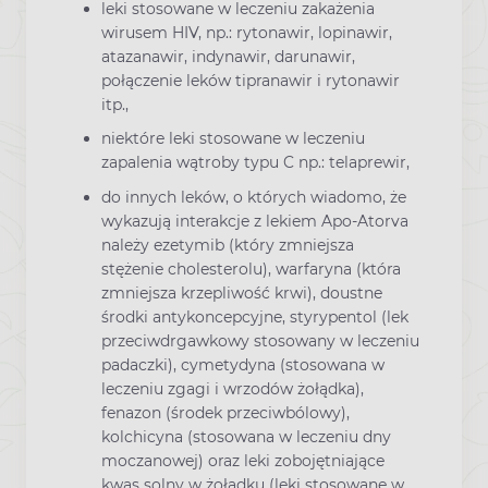
leki stosowane w leczeniu zakażenia
wirusem HIV, np.: rytonawir, lopinawir,
atazanawir, indynawir, darunawir,
połączenie leków tipranawir i rytonawir
itp.,
niektóre leki stosowane w leczeniu
zapalenia wątroby typu C np.: telaprewir,
do innych leków, o których wiadomo, że
wykazują interakcje z lekiem Apo-Atorva
należy ezetymib (który zmniejsza
stężenie cholesterolu), warfaryna (która
zmniejsza krzepliwość krwi), doustne
środki antykoncepcyjne, styrypentol (lek
przeciwdrgawkowy stosowany w leczeniu
padaczki), cymetydyna (stosowana w
leczeniu zgagi i wrzodów żołądka),
fenazon (środek przeciwbólowy),
kolchicyna (stosowana w leczeniu dny
moczanowej) oraz leki zobojętniające
kwas solny w żołądku (leki stosowane w