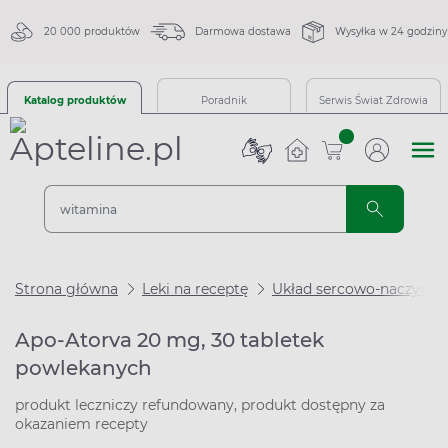
20 000 produktów
Darmowa dostawa
Wysyłka w 24 godziny
Katalog produktów
Poradnik
Serwis Świat Zdrowia
sztuk
Strona główna
Leki na receptę
Układ sercowo-naczynio
Apo-Atorva 20 mg, 30 tabletek
powlekanych
produkt leczniczy refundowany, produkt dostępny za
okazaniem recepty