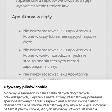
stężenie cukru i lipidów we krwi, nadwagę i
wysokie ciśnienie tętnicze krwi.
Apo-Atorva w ciąży
Nie należy stosować leku Apo-Atorva u
kobiet w ciąży lub zamierzających zajść w
ciążę.
Nie należy stosować leku Apo-Atorva u
kobiet w wieku rozrodczym, jeśli nie
stosują one skutecznych metod
zapobiegania ciąży.
Nie należy stosować leku Apo-Atorva
podczas karmienia piersią.
Używamy plików cookie
Bezpieczeństwo stosowania leku Apo-
Atorva w czasie ciąży i w okresie
Możemy je zamieścić w celu analizy danych dotyczących
odwiedzających, ulepszenia naszej strony internetowej, pokazania
karmienia piersią nie zostało
spersonalizowanych treści i zapewnienia Państwu wspaniałego
udowodnione.
doświadczenia na stronie internetowej. Aby uzyskać więcej informacji
na temat plików cookie, których używamy, otwórz ustawienia.
Jeśli pacjentka jest w ciąży lub karmi