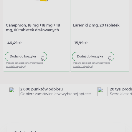
Canephron, 18 mg +18 mg + 18
Laremid 2 mg, 20 tabletek
mg, 60 tabletek drażowanych
46,49 zł
15,99 zł
Dodaj do koszyka
Dodaj do koszyka
Podana cena jest ceną maksymalną
Podana cena jest ceną maksymalną
Dowiedz się więcej
Dowiedz się więcej
2 600 punktów odbioru
20 tys. pro
Odbierz zamówienie w wybranej aptece
Szeroki aso