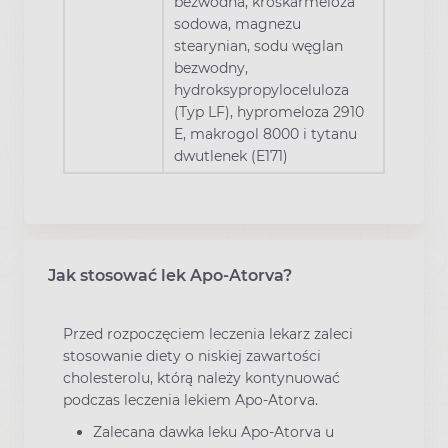
bezwodna, kroskarmeloza
sodowa, magnezu
stearynian, sodu węglan
bezwodny,
hydroksypropyloceluloza
(Typ LF), hypromeloza 2910
E, makrogol 8000 i tytanu
dwutlenek (E171)
Jak stosować lek Apo-Atorva?
Przed rozpoczęciem leczenia lekarz zaleci
stosowanie diety o niskiej zawartości
cholesterolu, którą należy kontynuować
podczas leczenia lekiem Apo-Atorva.
Zalecana dawka leku Apo-Atorva u