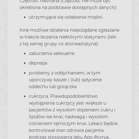
Częstość nieznana (częstość nie może być
określona na podstawie dostępnych danych):
utrzymujące się osłabienie mięśni.
Inne możliwe działania niepożądane zgłaszane
w trakcie leczenia niektórymi statynami (leki
z tej samej grupy co atorwastatyna):
zaburzenia seksualne
depresja
problemy z oddychaniem, w tym
uporczywy kaszel i (lub) spłycenie
oddechu lub gorączka
cukrzyca. Prawdopodobieństwo
wystąpienia cukrzycy jest większe u
pacjentów z wysokim stężeniem cukru i
lipidów we krwi, nadwagą i wysokim
ciśnieniem tętniczym krwi. Lekarz będzie
kontrolował stan zdrowia pacjenta
podczas stosowania leku Apo-Atorva.