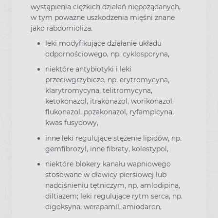
wystąpienia ciężkich działań niepożądanych,
w tym poważne uszkodzenia mięśni znane
jako rabdomioliza.
leki modyfikujące działanie układu
odpornościowego, np. cyklosporyna,
niektóre antybiotyki i leki
przeciwgrzybicze, np. erytromycyna,
klarytromycyna, telitromycyna,
ketokonazol, itrakonazol, worikonazol,
flukonazol, pozakonazol, ryfampicyna,
kwas fusydowy,
inne leki regulujące stężenie lipidów, np.
gemfibrozyl, inne fibraty, kolestypol,
niektóre blokery kanału wapniowego
stosowane w dławicy piersiowej lub
nadciśnieniu tętniczym, np. amlodipina,
diltiazem; leki regulujące rytm serca, np.
digoksyna, werapamil, amiodaron,