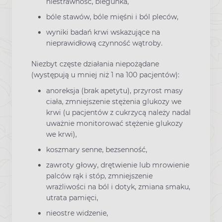
niestrawność, biegunka,
bóle stawów, bóle mięśni i ból pleców,
wyniki badań krwi wskazujące na
nieprawidłową czynność wątroby.
Niezbyt częste działania niepożądane
(występują u mniej niż 1 na 100 pacjentów):
anoreksja (brak apetytu), przyrost masy
ciała, zmniejszenie stężenia glukozy we
krwi (u pacjentów z cukrzycą należy nadal
uważnie monitorować stężenie glukozy
we krwi),
koszmary senne, bezsenność,
zawroty głowy, drętwienie lub mrowienie
palców rąk i stóp, zmniejszenie
wrażliwości na ból i dotyk, zmiana smaku,
utrata pamięci,
nieostre widzenie,