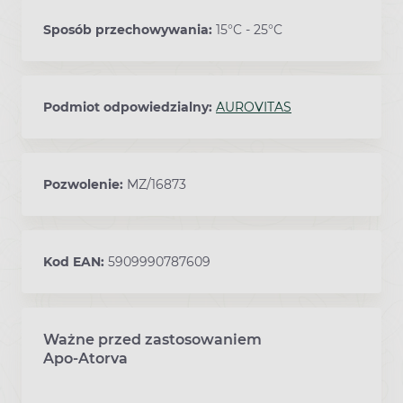
Sposób przechowywania:
15°C - 25°C
Podmiot odpowiedzialny:
AUROVITAS
Pozwolenie:
MZ/16873
Kod EAN:
5909990787609
Ważne przed zastosowaniem
Ostrzeżenia dotyczące stosowania leku
Apo-Atorva