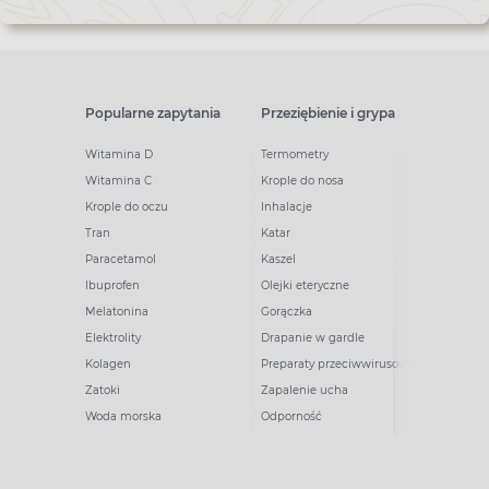
Popularne zapytania
Przeziębienie i grypa
Witamina D
Termometry
Witamina C
Krople do nosa
Krople do oczu
Inhalacje
Tran
Katar
Paracetamol
Kaszel
Ibuprofen
Olejki eteryczne
Melatonina
Gorączka
Elektrolity
Drapanie w gardle
Kolagen
Preparaty przeciwwirusowe
Zatoki
Zapalenie ucha
Woda morska
Odporność