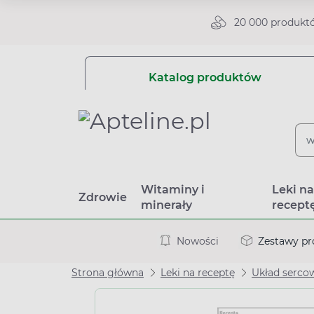
20 000 produkt
Katalog produktów
Witaminy i
Leki n
Zdrowie
minerały
recept
Nowości
Zestawy p
Strona główna
Leki na receptę
Układ serco