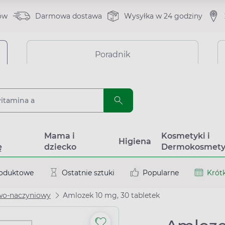
ów
Darmowa dostawa
Wysyłka w 24 godziny
Poradnik
a
Mama i
Kosmetyki i
Higiena
ę
dziecko
Dermokosmety
roduktowe
Ostatnie sztuki
Popularne
Krótk
wo-naczyniowy
Amlozek 10 mg, 30 tabletek