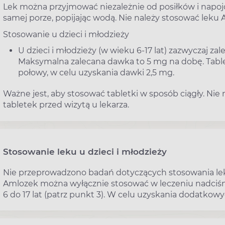
Lek można przyjmować niezależnie od posiłków i napojó
samej porze, popijając wodą. Nie należy stosować leku
Stosowanie u dzieci i młodzieży
U dzieci i młodzieży (w wieku 6-17 lat) zazwyczaj 
Maksymalna zalecana dawka to 5 mg na dobę. Tabl
połowy, w celu uzyskania dawki 2,5 mg.
Ważne jest, aby stosować tabletki w sposób ciągły. Ni
tabletek przed wizytą u lekarza.
Stosowanie leku u dzieci i młodzieży
Nie przeprowadzono badań dotyczących stosowania leku
Amlozek można wyłącznie stosować w leczeniu nadciśni
6 do 17 lat (patrz punkt 3). W celu uzyskania dodatkow