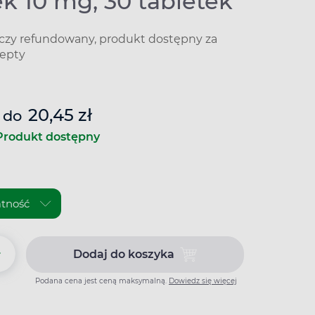
k 10 mg, 30 tabletek
iczy refundowany, produkt dostępny za
epty
20,45 zł
do
Produkt dostępny
+
Dodaj do koszyka
Dodaj do koszyka Amlozek 10 m
Podana cena jest ceną maksymalną.
Dowiedz się więcej