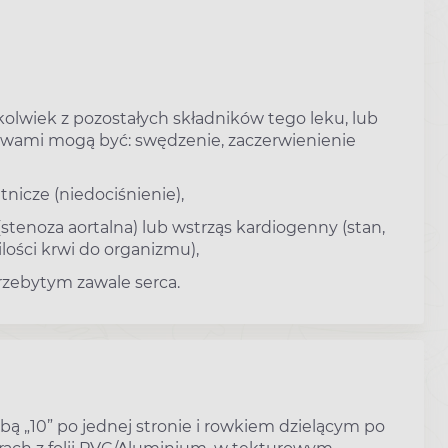
kolwiek z pozostałych składników tego leku, lub
awami mogą być: swędzenie, zaczerwienienie
tnicze (niedociśnienie),
(stenoza aortalna) lub wstrząs kardiogenny (stan,
lości krwi do organizmu),
rzebytym zawale serca.
czbą „10” po jednej stronie i rowkiem dzielącym po