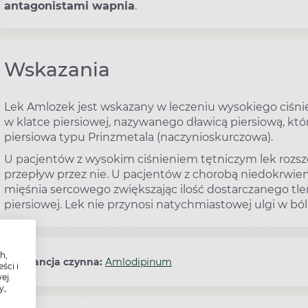
antagonistami wapnia
.
Wskazania
Lek Amlozek jest wskazany w leczeniu wysokiego ciśnie
w klatce piersiowej, nazywanego dławicą piersiową, któ
piersiowa typu Prinzmetala (naczynioskurczowa).
U pacjentów z wysokim ciśnieniem tętniczym lek rozsze
przepływ przez nie. U pacjentów z chorobą niedokrwien
mięśnia sercowego zwiększając ilość dostarczanego tlen
piersiowej. Lek nie przynosi natychmiastowej ulgi w bó
h,
Substancja czynna:
Amlodipinum
ści i
ej.
y,