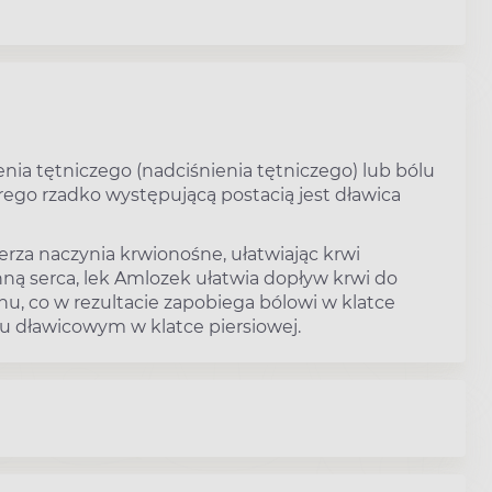
nia tętniczego (nadciśnienia tętniczego) lub bólu
rego rzadko występującą postacią jest dławica
rza naczynia krwionośne, ułatwiając krwi
ną serca, lek Amlozek ułatwia dopływ krwi do
u, co w rezultacie zapobiega bólowi w klatce
lu dławicowym w klatce piersiowej.