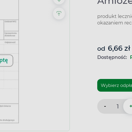
Amloze
produkt leczn
okazaniem rec
6,66 zł
od
Dostępność:
-