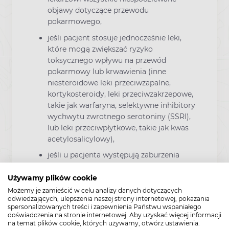
objawy dotyczące przewodu
pokarmowego,
jeśli pacjent stosuje jednocześnie leki,
które mogą zwiększać ryzyko
toksycznego wpływu na przewód
pokarmowy lub krwawienia (inne
niesteroidowe leki przeciwzapalne,
kortykosteroidy, leki przeciwzakrzepowe,
takie jak warfaryna, selektywne inhibitory
wychwytu zwrotnego serotoniny (SSRI),
lub leki przeciwpłytkowe, takie jak kwas
acetylosalicylowy),
jeśli u pacjenta występują zaburzenia
czynności serca, udar w wywiadzie lub
pacjent uważa, że istnieje u niego ryzyko
Używamy plików cookie
wystąpienia tych chorób (na przykład jeśli
Możemy je zamieścić w celu analizy danych dotyczących
odwiedzających, ulepszenia naszej strony internetowej, pokazania
pacjent ma wysokie ciśnienie tętnicze,
spersonalizowanych treści i zapewnienia Państwu wspaniałego
cukrzycę lub zwiększone stężenie
doświadczenia na stronie internetowej. Aby uzyskać więcej informacji
cholesterolu, lub pali tytoń),
na temat plików cookie, których używamy, otwórz ustawienia.