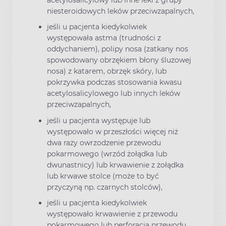
acetylosalicylowy lub inne leki z grupy
niesteroidowych leków przeciwzapalnych,
jeśli u pacjenta kiedykolwiek
występowała astma (trudności z
oddychaniem), polipy nosa (zatkany nos
spowodowany obrzękiem błony śluzowej
nosa) z katarem, obrzęk skóry, lub
pokrzywka podczas stosowania kwasu
acetylosalicylowego lub innych leków
przeciwzapalnych,
jeśli u pacjenta występuje lub
występowało w przeszłości więcej niż
dwa razy owrzodzenie przewodu
pokarmowego (wrzód żołądka lub
dwunastnicy) lub krwawienie z żołądka
lub krwawe stolce (może to być
przyczyną np. czarnych stolców),
jeśli u pacjenta kiedykolwiek
występowało krwawienie z przewodu
pokarmowego lub perforacja przewodu