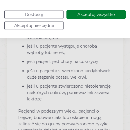
u pacjentów ze zmniejszoną objętością
krwi krążącej, która może wystąpić w
Dostosuj
Akceptuj wszystko
przypadku utraty dużej ilości krwi lub
poważnego oparzenia, po zabiegach
Akceptuj niezbędne
chirurgicznych lub u pacjentów
odwodnionych,
jeśli u pacjenta występuje choroba
wątroby lub nerek,
jeśli pacjent jest chory na cukrzycę,
jeśli u pacjenta stwierdzono kiedykolwiek
duże stężenie potasu we krwi,
jeśli u pacjenta stwierdzono nietolerancję
niektórych cukrów, ponieważ lek zawiera
laktozę.
Pacjenci w podeszłym wieku, pacjenci o
lżejszej budowie ciała lub osłabieni mogą
zaliczać się do grupy podwyższonego ryzyka