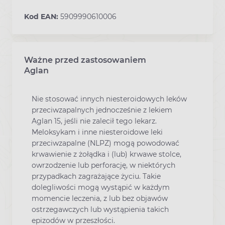
Kod EAN:
5909990610006
Ważne przed zastosowaniem
Ostrzeżenia dotyczące stosowania leku
Aglan
Nie stosować innych niesteroidowych leków
przeciwzapalnych jednocześnie z lekiem
Aglan 15, jeśli nie zalecił tego lekarz.
Meloksykam i inne niesteroidowe leki
przeciwzapalne (NLPZ) mogą powodować
krwawienie z żołądka i (lub) krwawe stolce,
owrzodzenie lub perforację, w niektórych
przypadkach zagrażające życiu. Takie
dolegliwości mogą wystąpić w każdym
momencie leczenia, z lub bez objawów
ostrzegawczych lub wystąpienia takich
epizodów w przeszłości.