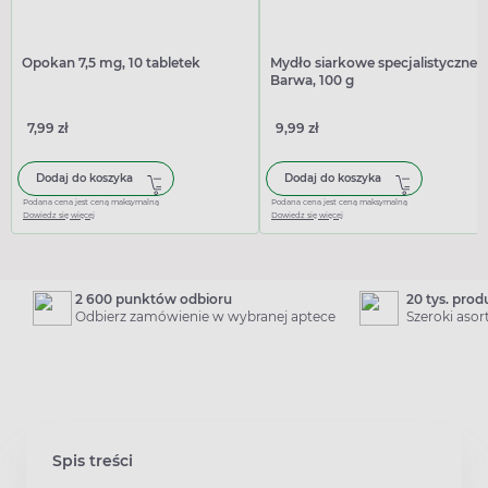
Opokan 7,5 mg, 10 tabletek
Mydło siarkowe specjalistyczne,
Barwa, 100 g
7,99 zł
9,99 zł
Dodaj do koszyka
Dodaj do koszyka
Podana cena jest ceną maksymalną
Podana cena jest ceną maksymalną
Dowiedz się więcej
Dowiedz się więcej
2 600 punktów odbioru
20 tys. pro
Odbierz zamówienie w wybranej aptece
Szeroki aso
Spis treści