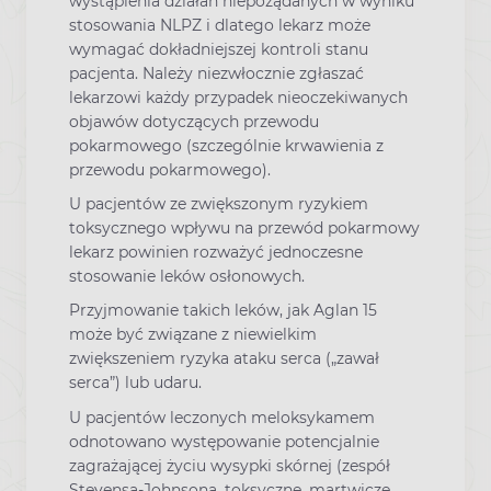
wystąpienia działań niepożądanych w wyniku
stosowania NLPZ i dlatego lekarz może
wymagać dokładniejszej kontroli stanu
pacjenta. Należy niezwłocznie zgłaszać
lekarzowi każdy przypadek nieoczekiwanych
objawów dotyczących przewodu
pokarmowego (szczególnie krwawienia z
przewodu pokarmowego).
U pacjentów ze zwiększonym ryzykiem
toksycznego wpływu na przewód pokarmowy
lekarz powinien rozważyć jednoczesne
stosowanie leków osłonowych.
Przyjmowanie takich leków, jak Aglan 15
może być związane z niewielkim
zwiększeniem ryzyka ataku serca („zawał
serca”) lub udaru.
U pacjentów leczonych meloksykamem
odnotowano występowanie potencjalnie
zagrażającej życiu wysypki skórnej (zespół
Stevensa-Johnsona, toksyczne, martwicze