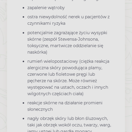
zapalenie wątroby
ostra niewydolność nerek u pacjentów z
czynnikami ryzyka
potencjalnie zagrażające życiu wysypki
skórne (zespół Stevensa-Johnsona,
toksyczne, martwicze oddzielanie się
naskórka)
rumień wielopostaciowy (ciężka reakcja
alergiczna skóry powodująca plamy,
czerwone lub fioletowe pręgi lub
pęcherze na skórze. Może również
występować na ustach, oczach i innych
wilgotnych częściach ciała)
reakcje skórne na działanie promieni
słonecznych
nagły obrzęk skóry lub błon śluzowych,
taki jak obrzęk wokół oczu, twarzy, warg,
jamy ustnej lub gardła mogący