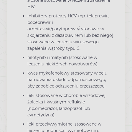
złożone stosowane w leczeniu zakażenia
HIV;
inhibitory proteazy HCV (np. telaprewir,
boceprewir i
ombitaswir/parytaprewir/rytonawir w
skojarzeniu z dazabuwirem lub bez niego)
stosowane w leczeniu wirusowego
zapalenia wątroby typu C;
nilotynib i imatynib (stosowane w
leczeniu niektórych nowotworów);
kwas mykofenolowy stosowany w celu
hamowania układu odpornościowego,
aby zapobiec odrzuceniu przeszczepu;
leki stosowane w chorobie wrzodowej
żołądka i kwaśnym refluksie
(np.omeprazol, lanzoprazol lub
cymetydyna);
leki przeciwwymiotne, stosowane w
leczeniu nudności i wymiotów (np.