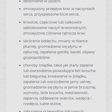
dzwonienie w uszach;
zmniejszony przepływ krwi w naczyniach
serca, przyspieszone bicie serca;
krwotok, częściowe lub całkowite
zablokowanie naczyń krwionośnych,
zmniejszone ciśnienie tętnicze krwi;
skrócenie oddechu, zmiany w tkance
płucnej, gromadzenie się płynu w
opłucnej, zapalenie gardła, kaszel, objawy
grypopodobne;
choroby żołądka, takie jak stany zapalne
lub owrzodzenie powodujące ból brzucha
lub biegunkę, krwawienie w żołądku,
zapalenie lub owrzodzenie jamy ustnej,
gromadzenie się płynu w jamie brzusznej,
wymioty, bóle brzucha, niestrawność,
zaparcia, oddawanie wiatrów, wzdęcia i
rozdęcia, luźne stolce;
zaburzenia przewodów żółciowych,