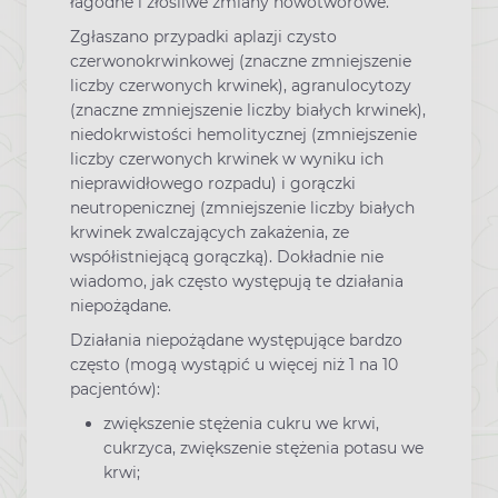
łagodne i złośliwe zmiany nowotworowe.
Zgłaszano przypadki aplazji czysto
czerwonokrwinkowej (znaczne zmniejszenie
liczby czerwonych krwinek), agranulocytozy
(znaczne zmniejszenie liczby białych krwinek),
niedokrwistości hemolitycznej (zmniejszenie
liczby czerwonych krwinek w wyniku ich
nieprawidłowego rozpadu) i gorączki
neutropenicznej (zmniejszenie liczby białych
krwinek zwalczających zakażenia, ze
współistniejącą gorączką). Dokładnie nie
wiadomo, jak często występują te działania
niepożądane.
Działania niepożądane występujące bardzo
często (mogą wystąpić u więcej niż 1 na 10
pacjentów):
zwiększenie stężenia cukru we krwi,
cukrzyca, zwiększenie stężenia potasu we
krwi;