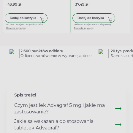
43,99 zł
37,49 zł
Dodaj do koszyka
Dodaj do koszyka
Podana cena jest ceną maksymalną
Podana cena jest ceną maksymalną
Dowiedz się więcej
Dowiedz się więcej
2 600 punktów odbioru
20 tys. pro
Odbierz zamówienie w wybranej aptece
Szeroki aso
Spis treści
Czym jest lek Advagraf 5 mg i jakie ma
zastosowanie?
Jakie sa wskazania do stosowania
tabletek Advagraf?