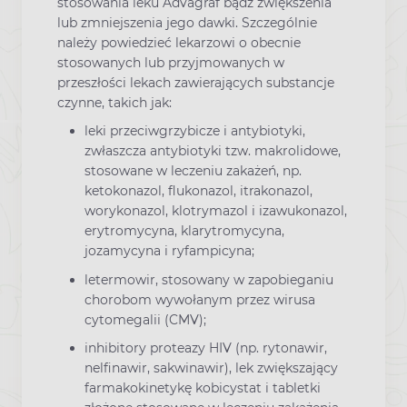
stosowania leku Advagraf bądź zwiększenia
lub zmniejszenia jego dawki. Szczególnie
należy powiedzieć lekarzowi o obecnie
stosowanych lub przyjmowanych w
przeszłości lekach zawierających substancje
czynne, takich jak:
leki przeciwgrzybicze i antybiotyki,
zwłaszcza antybiotyki tzw. makrolidowe,
stosowane w leczeniu zakażeń, np.
ketokonazol, flukonazol, itrakonazol,
worykonazol, klotrymazol i izawukonazol,
erytromycyna, klarytromycyna,
jozamycyna i ryfampicyna;
letermowir, stosowany w zapobieganiu
chorobom wywołanym przez wirusa
cytomegalii (CMV);
inhibitory proteazy HIV (np. rytonawir,
nelfinawir, sakwinawir), lek zwiększający
farmakokinetykę kobicystat i tabletki