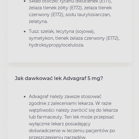
Skład otoczki: tytanu dwutlenek (E171),
żelaza tlenek żółty (E172), żelaza tlenek
czerwony (E172), sodu laurylosiarczan,
żelatyna.
Tusz: szelak, lecytyna (sojowa),
symetykon, tlenek żelaza czerwony (E172),
hydroksypropyloceluloza.
Jak dawkować lek Advagraf 5 mg?
Advagraf należy zawsze stosować
zgodnie z zaleceniami lekarza. W razie
wątpliwości należy zwrócić się do lekarza
lub farmaceuty. Ten lek może przepisać
wyłącznie lekarz posiadający
doświadczenie w leczeniu pacjentów po
przeszczepieniu narządów.