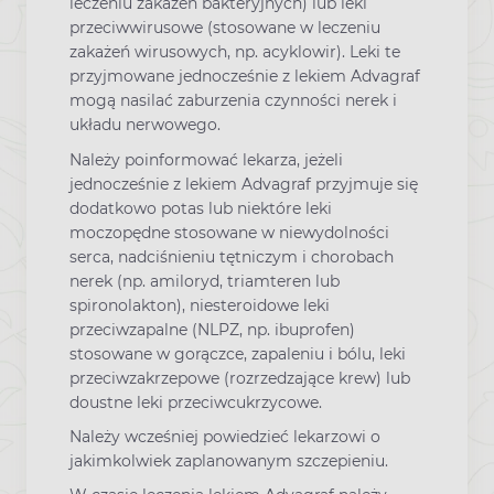
leczeniu zakażeń bakteryjnych) lub leki
przeciwwirusowe (stosowane w leczeniu
zakażeń wirusowych, np. acyklowir). Leki te
przyjmowane jednocześnie z lekiem Advagraf
mogą nasilać zaburzenia czynności nerek i
układu nerwowego.
Należy poinformować lekarza, jeżeli
jednocześnie z lekiem Advagraf przyjmuje się
dodatkowo potas lub niektóre leki
moczopędne stosowane w niewydolności
serca, nadciśnieniu tętniczym i chorobach
nerek (np. amiloryd, triamteren lub
spironolakton), niesteroidowe leki
przeciwzapalne (NLPZ, np. ibuprofen)
stosowane w gorączce, zapaleniu i bólu, leki
przeciwzakrzepowe (rozrzedzające krew) lub
doustne leki przeciwcukrzycowe.
Należy wcześniej powiedzieć lekarzowi o
jakimkolwiek zaplanowanym szczepieniu.