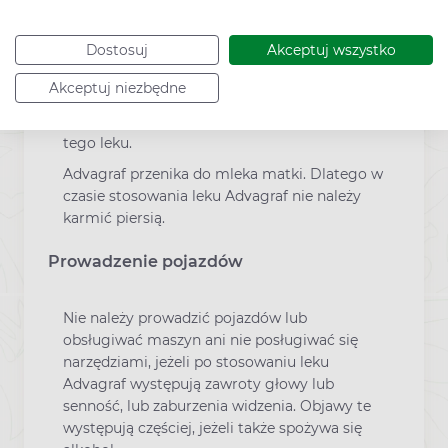
Dostosuj
Akceptuj wszystko
Jeśli pacjentka jest w ciąży lub karmi piersią,
przypuszcza że może być w ciąży lub gdy
Akceptuj niezbędne
planuje mieć dziecko, powinna poradzić się
lekarza lub farmaceuty przed zastosowaniem
tego leku.
Advagraf przenika do mleka matki. Dlatego w
czasie stosowania leku Advagraf nie należy
karmić piersią.
Prowadzenie pojazdów
Nie należy prowadzić pojazdów lub
obsługiwać maszyn ani nie posługiwać się
narzędziami, jeżeli po stosowaniu leku
Advagraf występują zawroty głowy lub
senność, lub zaburzenia widzenia. Objawy te
występują częściej, jeżeli także spożywa się