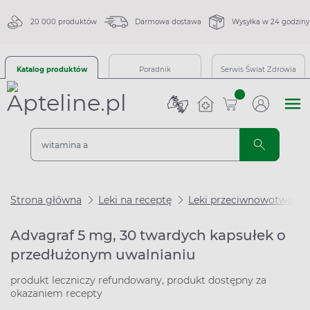
20 000 produktów
Darmowa dostawa
Wysyłka w 24 godziny
Katalog produktów
Poradnik
Serwis Świat Zdrowia
sztuk
Strona główna
Leki na receptę
Leki przeciwnowotworo
Advagraf 5 mg, 30 twardych kapsułek o
przedłużonym uwalnianiu
produkt leczniczy refundowany, produkt dostępny za
okazaniem recepty