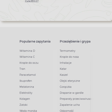
newslettera
rozwiń>
Popularne zapytania
Przeziębienie i grypa
Witamina D
Termometry
Witamina C
Krople do nosa
Krople do oczu
Inhalacje
Tran
Katar
Paracetamol
Kaszel
Ibuprofen
Olejki eteryczne
Melatonina
Gorączka
Elektrolity
Drapanie w gardle
Kolagen
Preparaty przeciwwirusowe
Zatoki
Zapalenie ucha
Woda morska
Odporność