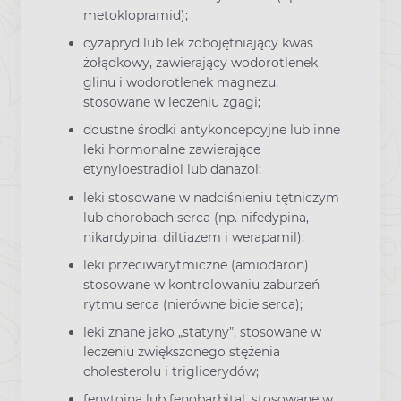
metoklopramid);
cyzapryd lub lek zobojętniający kwas
żołądkowy, zawierający wodorotlenek
glinu i wodorotlenek magnezu,
stosowane w leczeniu zgagi;
doustne środki antykoncepcyjne lub inne
leki hormonalne zawierające
etynyloestradiol lub danazol;
leki stosowane w nadciśnieniu tętniczym
lub chorobach serca (np. nifedypina,
nikardypina, diltiazem i werapamil);
leki przeciwarytmiczne (amiodaron)
stosowane w kontrolowaniu zaburzeń
rytmu serca (nierówne bicie serca);
leki znane jako „statyny”, stosowane w
leczeniu zwiększonego stężenia
cholesterolu i triglicerydów;
fenytoina lub fenobarbital, stosowane w