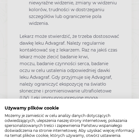
niewyraźne widzenie, zmiany w widzeniu
kolorów, trudności w dostrzeganiu
szczegółów lub ograniczenie pola
widzenia.
Lekarz może stwierdzić, że trzeba dostosować
dawkę leku Advagraf. Należy regularnie
kontaktować się z lekarzem. Raz na jakiś czas
lekarz może zlecić badanie krwi,
moczu, badanie czynności serca, badanie
oczu w celu ustalenia odpowiedniej dawki
leku Advagraf. Gdy przyjmuje się Advagraf,
należy ograniczyć ekspozycję na światło
słoneczne i promieniowanie ultrafioletowe
(UV). Leki immunosupresyjne mogą
zwiększać ryzyko wystąpienia raka skóry.
Używamy plików cookie
Trzeba nosić odpowiednią odzież ochronną i
Możemy je zamieścić w celu analizy danych dotyczących
stosować filtry przeciwsłoneczne o dużym
odwiedzających, ulepszenia naszej strony internetowej, pokazania
współczynniku ochrony przed światłem.
spersonalizowanych treści i zapewnienia Państwu wspaniałego
doświadczenia na stronie internetowej. Aby uzyskać więcej informacji
na temat plików cookie, których używamy, otwórz ustawienia.
Advagraf a ciąża i karmienie piersią