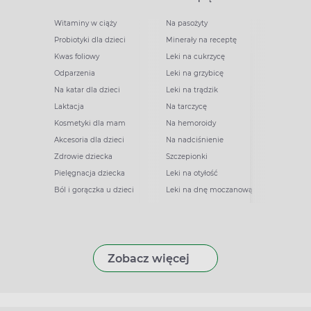
Witaminy w ciąży
Na pasożyty
Probiotyki dla dzieci
Minerały na receptę
Kwas foliowy
Leki na cukrzycę
Odparzenia
Leki na grzybicę
Na katar dla dzieci
Leki na trądzik
Laktacja
Na tarczycę
Kosmetyki dla mam
Na hemoroidy
Akcesoria dla dzieci
Na nadciśnienie
Zdrowie dziecka
Szczepionki
Pielęgnacja dziecka
Leki na otyłość
Ból i gorączka u dzieci
Leki na dnę moczanową
Zobacz więcej