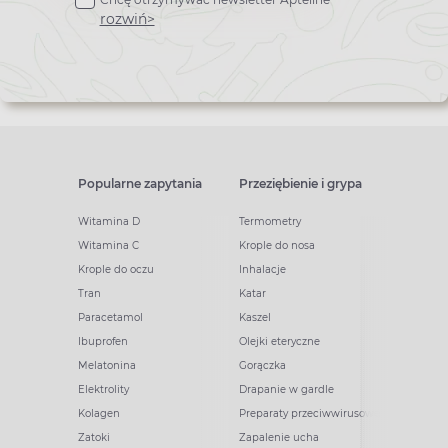
newslettera
rozwiń>
Popularne zapytania
Przeziębienie i grypa
Witamina D
Termometry
Witamina C
Krople do nosa
Krople do oczu
Inhalacje
Tran
Katar
Paracetamol
Kaszel
Ibuprofen
Olejki eteryczne
Melatonina
Gorączka
Elektrolity
Drapanie w gardle
Kolagen
Preparaty przeciwwirusowe
Zatoki
Zapalenie ucha