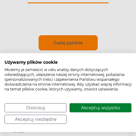
Zadaj pytanie
Używamy plików cookie
Możemy je zamieścić w celu analizy danych dotyczących
odwiedzających, ulepszenia naszej strony internetowej, pokazania
spersonalizowanych treści i zapewnienia Państwu wspaniałego
doświadczenia na stronie internetowej. Aby uzyskać więcej informacji
na temat plików cookie, których używamy, otwórz ustawienia.
Cechy produktu
Dostosuj
Akceptuj wszystko
Typ produktu:
Akceptuj niezbędne
Wyrób medyczny
Wiek: