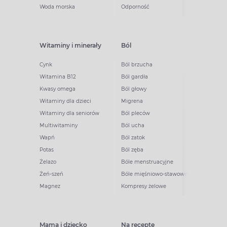
Woda morska
Odporność
Witaminy i minerały
Ból
Cynk
Ból brzucha
Witamina B12
Ból gardła
Kwasy omega
Ból głowy
Witaminy dla dzieci
Migrena
Witaminy dla seniorów
Ból pleców
Multiwitaminy
Ból ucha
Wapń
Ból zatok
Potas
Ból zęba
Żelazo
Bóle menstruacyjne
Żeń-szeń
Bóle mięśniowo-stawowe
Magnez
Kompresy żelowe
Mama i dziecko
Na receptę