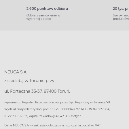
2 600 punktów odbioru
20 tys. 
Odbierz zamówienie w
Szeroki as
wybranej aptece
produktów
NEUCA S.A.
z siedzibą w Toruniu przy
ul. Forteczna 35-37, 87-100 Toruń,
wpisana do Rejestru Przedsiębiorców przez Sąd Rejonowy w Toruniu, VII
Wydział Gospodarczy KRS pod nr KRS: 0000049872, REGON 870227804,
NIP 8790017162, kapitał zakładowy 4 642 802 złotych.
Dane NEUCA S.A. w zakresie dotyczącym: rozliczania podatku VAT: