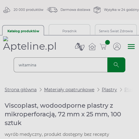
20 000 produktów
Darmowa dostawa
Wysyłka w 24 godziny
Katalog produktów
Poradnik
Serwis Świat Zdrowia
sztuk
Strona główna
Materiały opatrunkowe
Plastry
Plastr
Viscoplast, wodoodporne plastry z
mikroperforacją, 72 mm x 25 mm, 100
sztuk
wyrób medyczny, produkt dostępny bez recepty