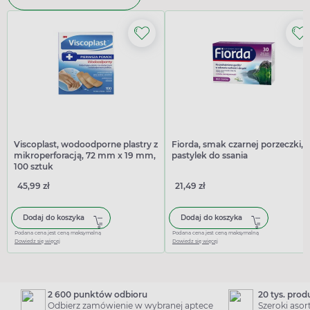
Viscoplast, wodoodporne plastry z
Fiorda, smak czarnej porzeczki, 
mikroperforacją, 72 mm x 19 mm,
pastylek do ssania
100 sztuk
45,99 zł
21,49 zł
Dodaj do koszyka
Dodaj do koszyka
Podana cena jest ceną maksymalną
Podana cena jest ceną maksymalną
Dowiedz się więcej
Dowiedz się więcej
2 600 punktów odbioru
20 tys. pro
Odbierz zamówienie w wybranej aptece
Szeroki aso