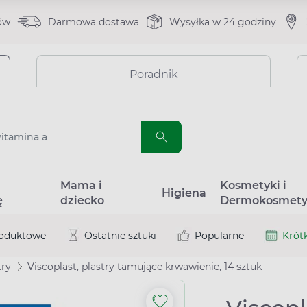
ów
Darmowa dostawa
Wysyłka w 24 godziny
Poradnik
a
Mama i
Kosmetyki i
Higiena
ę
dziecko
Dermokosmety
roduktowe
Ostatnie sztuki
Popularne
Krótk
try
Viscoplast, plastry tamujące krwawienie, 14 sztuk