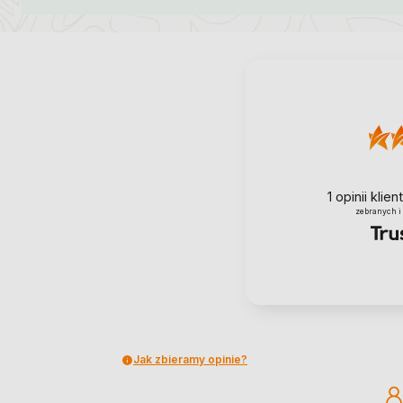
1
opinii klie
zebranych i
Jak zbieramy opinie?