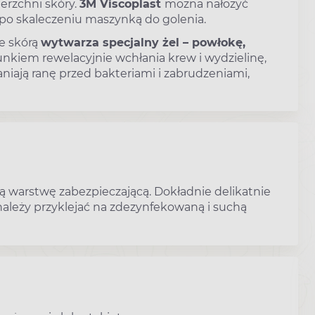
erzchni skóry.
3M Viscoplast
można nałożyć
 po skaleczeniu maszynką do golenia.
e skórą
wytwarza specjalny żel – powłokę,
unkiem rewelacyjnie wchłania krew i wydzielinę,
aniają ranę przed bakteriami i zabrudzeniami,
ą warstwę zabezpieczającą. Dokładnie delikatnie
 należy przyklejać na zdezynfekowaną i suchą