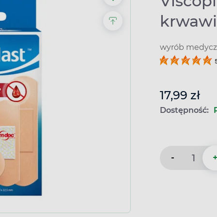
Viscopl
krwawie
wyrób medyczn
17,99 zł
Dostępność:
-