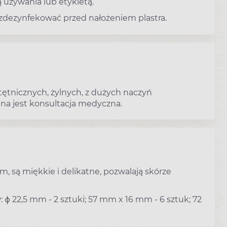
 używania lub etykietą.
 zdezynfekować przed nałożeniem plastra.
tętnicznych, żylnych, z dużych naczyń
a jest konsultacja medyczna.
, są miękkie i delikatne, pozwalają skórze
ϕ 22,5 mm - 2 sztuki; 57 mm x 16 mm - 6 sztuk; 72