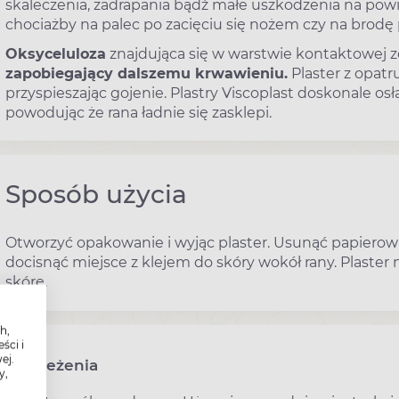
skaleczenia, zadrapania bądź małe uszkodzenia na powi
chociażby na palec po zacięciu się nożem czy na brodę
Oksyceluloza
znajdująca się w warstwie kontaktowej z
zapobiegający dalszemu krwawieniu.
Plaster z opatr
przyspieszając gojenie. Plastry Viscoplast doskonale osł
powodując że rana ładnie się zasklepi.
Sposób użycia
Otworzyć opakowanie i wyjąc plaster. Usunąć papierow
docisnąć miejsce z klejem do skóry wokół rany. Plaster
skórę.
h,
ści i
ej.
Ostrzeżenia
y,