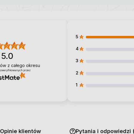
5
4
5.0
3
ntów
z całego okresu
 zweryfikowanych przez
2
1
Opinie klientów
Pytania i odpowiedzi 