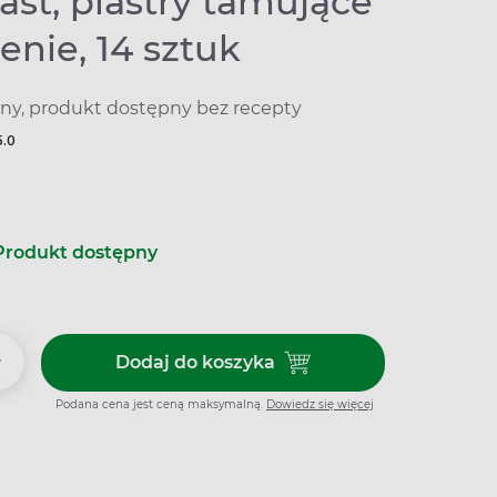
ast, plastry tamujące
nie, 14 sztuk
y, produkt dostępny bez recepty
5.0
Produkt dostępny
+
Dodaj do koszyka
Dodaj do koszyka Viscoplast, p
Podana cena jest ceną maksymalną.
Dowiedz się więcej