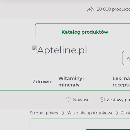
20 000 produkt
Katalog produktów
Witaminy i
Leki n
Zdrowie
minerały
recept
Nowości
Zestawy p
Strona główna
Materiały opatrunkowe
Plas