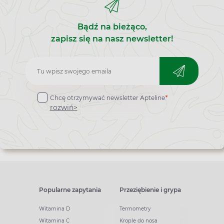
Bądź na bieżąco,
zapisz się na nasz newsletter!
Zapisz
do
Chcę otrzymywać newsletter Apteline
*
newslettera
rozwiń>
Popularne zapytania
Przeziębienie i grypa
Witamina D
Termometry
Witamina C
Krople do nosa