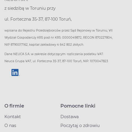
z siedzibą w Toruniu przy
ul. Forteczna 35-37, 87-100 Toruń,
wpisana do Rejestru Przedsiębiorców przez Sąd Rejonowy w Toruniu, VII
Wydział Gospodarczy KRS pod nr KRS: 0000049872, REGON 870227804,
NIP 8790017162, kapitał zakładowy 4 642 802 złotych.
Dane NEUCA S.A. w zakresie dotyczącym: rozliczania podatku VAT:
Neuca Grupa VAT, ul. Forteczna 35-37, 87-100 Toruń, NIP: 1070047823
O firmie
Pomocne linki
Kontakt
Dostawa
O nas
Poczytaj o zdrowiu