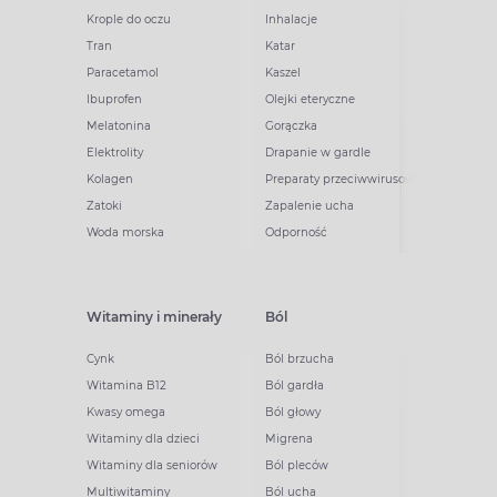
Krople do oczu
Inhalacje
Tran
Katar
Paracetamol
Kaszel
Ibuprofen
Olejki eteryczne
Melatonina
Gorączka
Elektrolity
Drapanie w gardle
Kolagen
Preparaty przeciwwirusowe
Zatoki
Zapalenie ucha
Woda morska
Odporność
Witaminy i minerały
Ból
Cynk
Ból brzucha
Witamina B12
Ból gardła
Kwasy omega
Ból głowy
Witaminy dla dzieci
Migrena
Witaminy dla seniorów
Ból pleców
Multiwitaminy
Ból ucha