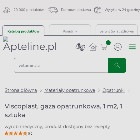
20 000 produktów
Darmowa dostawa
Wysyłka w 24 godziny
Katalog produktów
Poradnik
Serwis Świat Zdrowia
sztuk
Strona główna
Materiały opatrunkowe
Opatrunki
Ga
Viscoplast, gaza opatrunkowa, 1 m2, 1
sztuka
wyrób medyczny, produkt dostępny bez recepty
5.0