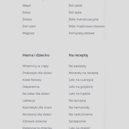
Wapń
Ból zatok
Potas
Ból zęba
Żelazo
Bóle menstruacyjne
Żeń-szeń
Bóle mięśniowo-stawowe
Magnez
Kompresy żelowe
Mama i dziecko
Na receptę
Witaminy w ciąży
Na pasożyty
Probiotyki dla dzieci
Minerały na receptę
Kwas foliowy
Leki na cukrzycę
Odparzenia
Leki na grzybicę
Na katar dla dzieci
Leki na trądzik
Laktacja
Na tarczycę
Kosmetyki dla mam
Na hemoroidy
Akcesoria dla dzieci
Na nadciśnienie
Zdrowie dziecka
Szczepionki
Pielęgnacja dziecka
Leki na otyłość