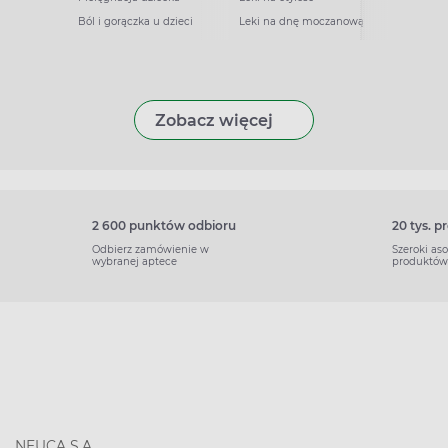
Ból i gorączka u dzieci
Leki na dnę moczanową
Zobacz więcej
2 600 punktów odbioru
20 tys. 
Odbierz zamówienie w
Szeroki as
wybranej aptece
produktów
NEUCA S.A.