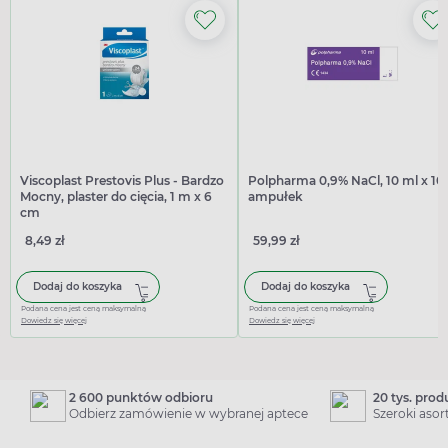
Viscoplast Prestovis Plus - Bardzo
Polpharma 0,9% NaCl, 10 ml x 10
Mocny, plaster do cięcia, 1 m x 6
ampułek
cm
8,49 zł
59,99 zł
Dodaj do koszyka
Dodaj do koszyka
Podana cena jest ceną maksymalną
Podana cena jest ceną maksymalną
Dowiedz się więcej
Dowiedz się więcej
2 600 punktów odbioru
20 tys. pro
Odbierz zamówienie w wybranej aptece
Szeroki aso