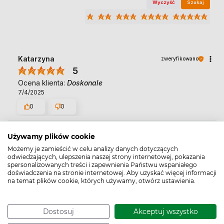
Wyczyść
Szukaj
Katarzyna
zweryfikowano
5
Ocena klienta:
Doskonale
7/4/2025
0
0
Katarzyna
Używamy plików cookie
zweryfikowano
5
Możemy je zamieścić w celu analizy danych dotyczących
odwiedzających, ulepszenia naszej strony internetowej, pokazania
Ocena klienta:
Doskonale
spersonalizowanych treści i zapewnienia Państwu wspaniałego
5/6/2025
doświadczenia na stronie internetowej. Aby uzyskać więcej informacji
na temat plików cookie, których używamy, otwórz ustawienia.
0
0
Dostosuj
Akceptuj wszystko
Beata
zweryfikowano