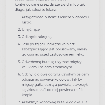
kontynuowane przez dalsze 2-3 dni, lub tak
długo, jak zaleci to lekarz.
Przygotować butelkę z lekiem Vigamox i
lustro.
Umyć ręce.
Odkręcić zakrętkę.
Jeśli po zdjęciu nakrętki kołnierz
zabezpieczający jest poluzowany, należy
go usunąć przed zastosowaniem leku.
Odwróconą butelkę trzymać między
kciukiem i palcem środkowym.
Odchylić głowę do tyłu. Czystym palcem
odciągnąć powiekę ku dołowi, tak by
między gałką oczną a powieką utworzyła
się „kieszonka”; do niej powinna trafić
kropla.
Przybliżyć końcówkę butelki do oka. Dla