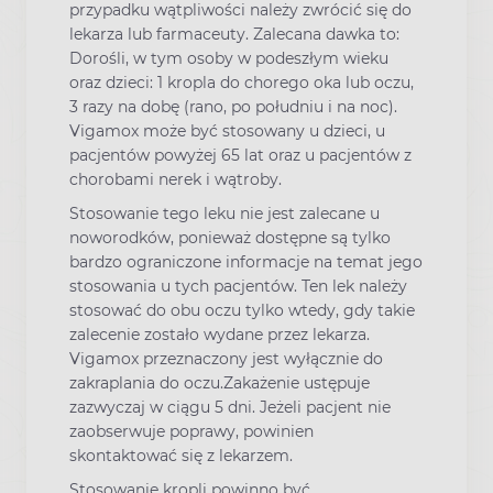
przypadku wątpliwości należy zwrócić się do
lekarza lub farmaceuty. Zalecana dawka to:
Dorośli, w tym osoby w podeszłym wieku
oraz dzieci: 1 kropla do chorego oka lub oczu,
3 razy na dobę (rano, po południu i na noc).
Vigamox może być stosowany u dzieci, u
pacjentów powyżej 65 lat oraz u pacjentów z
chorobami nerek i wątroby.
Stosowanie tego leku nie jest zalecane u
noworodków, ponieważ dostępne są tylko
bardzo ograniczone informacje na temat jego
stosowania u tych pacjentów. Ten lek należy
stosować do obu oczu tylko wtedy, gdy takie
zalecenie zostało wydane przez lekarza.
Vigamox przeznaczony jest wyłącznie do
zakraplania do oczu.Zakażenie ustępuje
zazwyczaj w ciągu 5 dni. Jeżeli pacjent nie
zaobserwuje poprawy, powinien
skontaktować się z lekarzem.
Stosowanie kropli powinno być