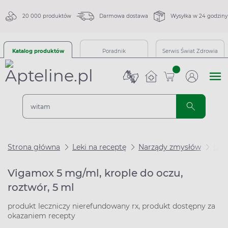
20 000 produktów
Darmowa dostawa
Wysyłka w 24 godziny
Katalog produktów
Poradnik
Serwis Świat Zdrowia
sztuk
Strona główna
Leki na receptę
Narządy zmysłów
Leki
Vigamox 5 mg/ml, krople do oczu,
roztwór, 5 ml
produkt leczniczy nierefundowany rx, produkt dostępny za
okazaniem recepty