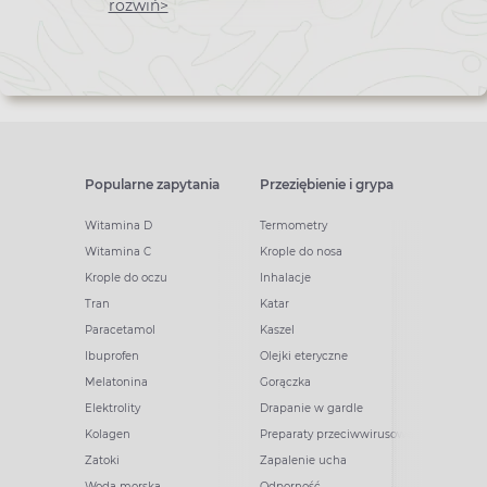
newslettera
rozwiń>
Popularne zapytania
Przeziębienie i grypa
Witamina D
Termometry
Witamina C
Krople do nosa
Krople do oczu
Inhalacje
Tran
Katar
Paracetamol
Kaszel
Ibuprofen
Olejki eteryczne
Melatonina
Gorączka
Elektrolity
Drapanie w gardle
Kolagen
Preparaty przeciwwirusowe
Zatoki
Zapalenie ucha
Woda morska
Odporność