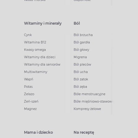
Witaminy i minerały
Ból
Cynk
Ból brzucha
Witamina B12
Ból gardła
Kwasy omega
Ból głowy
Witaminy dla dzieci
Migrena
Witaminy dla seniorów
Ból pleców
Multiwitaminy
Ból ucha
Wapń
Ból zatok
Potas
Ból zęba
Żelazo
Bóle menstruacyjne
Żeń-szeń
Bóle mięśniowo-stawowe
Magnez
Kompresy żelowe
Mama i dziecko
Na receptę