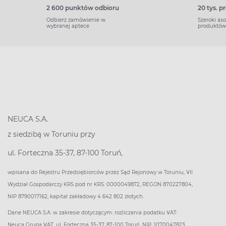
2 600 punktów odbioru
20 tys. 
Odbierz zamówienie w
Szeroki as
wybranej aptece
produktów
NEUCA S.A.
z siedzibą w Toruniu przy
ul. Forteczna 35-37, 87-100 Toruń,
wpisana do Rejestru Przedsiębiorców przez Sąd Rejonowy w Toruniu, VII
Wydział Gospodarczy KRS pod nr KRS: 0000049872, REGON 870227804,
NIP 8790017162, kapitał zakładowy 4 642 802 złotych.
Dane NEUCA S.A. w zakresie dotyczącym: rozliczania podatku VAT:
Neuca Grupa VAT, ul. Forteczna 35-37, 87-100 Toruń, NIP: 1070047823