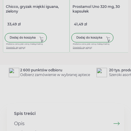
Chicco, gryzak miękki iguana,
Prostamol Uno 320 mg, 30
zielony
kapsułek
33,49 zł
41,49 zł
Dodaj do koszyka
Dodaj do koszyka
Podana cena jest ceną maksymalną
Podana cena jest ceną maksymalną
Dowiedz się więcej
Dowiedz się więcej
2 600 punktów odbioru
20 tys. pro
Odbierz zamówienie w wybranej aptece
Szeroki aso
Spis treści
Opis