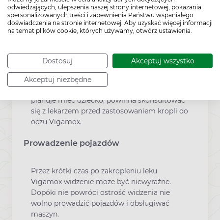
stosowanie leku Vigamox może
odwiedzających, ulepszenia naszej strony internetowej, pokazania
prowadzić do wystąpienia innych
spersonalizowanych treści i zapewnienia Państwu wspaniałego
doświadczenia na stronie internetowej. Aby uzyskać więcej informacji
zakażeń.
na temat plików cookie, których używamy, otwórz ustawienia.
Ciąża i laktacja
Dostosuj
Akceptuj wszystko
Jeśli pacjentka jest w ciąży lub karmi piersią,
Akceptuj niezbędne
przypuszcza że może być w ciąży lub gdy
planuje mieć dziecko, powinna skonsultować
się z lekarzem przed zastosowaniem kropli do
oczu Vigamox.
Prowadzenie pojazdów
Przez krótki czas po zakropleniu leku
Vigamox widzenie może być niewyraźne.
Dopóki nie powróci ostrość widzenia nie
wolno prowadzić pojazdów i obsługiwać
maszyn.