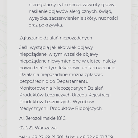
nieregularny rytm serca, zawroty głowy,
nasilenie objawów alergicznych, świąd,
wysypka, zaczerwienienie skóry, nudności
oraz pokrzywka.
Zgłaszanie działań niepożądanych
Jeśli wystąpią jakiekolwiek objawy
niepożądane, w tym wszelkie objawy
niepożądane niewymienione w ulotce, należy
powiedzieć o tym lekarzowi lub farmaceucie.
Działania niepożądane można zgłaszać
bezpośrednio do Departamentu
Monitorowania Niepożądanych Działań
Produktów Leczniczych Urzędu Rejestracji
Produktów Leczniczych, Wyrobów
Medycznych i Produktów Biobójczych,
Al. Jerozolimskie 181C,
02-222 Warszawa,
tel.: + 48 22 49 21 301, faks: + 48 22 49 21 309,