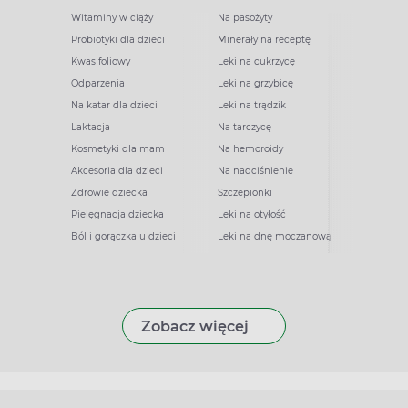
Witaminy w ciąży
Na pasożyty
Probiotyki dla dzieci
Minerały na receptę
Kwas foliowy
Leki na cukrzycę
Odparzenia
Leki na grzybicę
Na katar dla dzieci
Leki na trądzik
Laktacja
Na tarczycę
Kosmetyki dla mam
Na hemoroidy
Akcesoria dla dzieci
Na nadciśnienie
Zdrowie dziecka
Szczepionki
Pielęgnacja dziecka
Leki na otyłość
Ból i gorączka u dzieci
Leki na dnę moczanową
Zobacz więcej