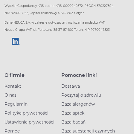
Wydział Gospodarczy KRS pod nr KRS: 0000049872, REGON 870227804,
NIP 8790017162, kapitał zakładowy 4 642 802 złotych.
Dane NEUCA S.A. w zakresie dotyczącym: rozliczania podatku VAT:
Neuca Grupa VAT, ul. Forteczna 35-37, 87-100 Toruń, NIP: 1070047823
O firmie
Pomocne linki
Kontakt
Dostawa
O nas
Poczytaj o zdrowiu
Regulamin
Baza alergenów
Polityka prywatności
Baza aptek
Ustawienia prywatności
Baza badań
Pomoc
Baza substancji czynnych