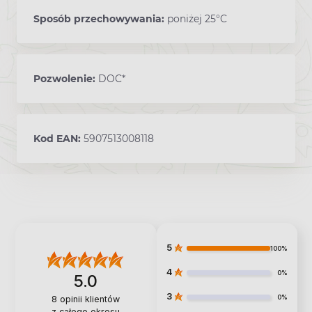
Sposób przechowywania:
poniżej 25°C
Pozwolenie:
DOC*
Kod EAN:
5907513008118
5
100%
4
0%
5.0
3
0%
8
opinii klientów
z całego okresu