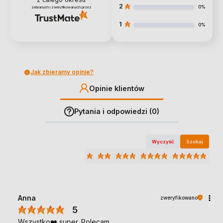
2
0%
zebranych i zweryfikowanych przez
1
0%
Jak zbieramy opinie?
Opinie klientów
Pytania i odpowiedzi (0)
Wyczyść
Szukaj
Anna
zweryfikowano
5
Wszystko❤️ super. Polecam