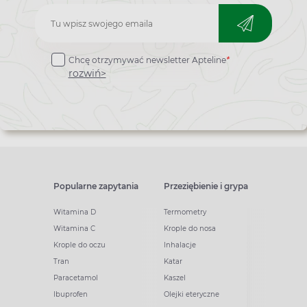
Zapisz
do
Chcę otrzymywać newsletter Apteline
*
newslettera
rozwiń>
Popularne zapytania
Przeziębienie i grypa
Witamina D
Termometry
Witamina C
Krople do nosa
Krople do oczu
Inhalacje
Tran
Katar
Paracetamol
Kaszel
Ibuprofen
Olejki eteryczne