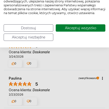
odwiedzających, ulepszenia naszej strony internetowej, pokazania
Katarzyna
zweryfikowano
spersonalizowanych treści i zapewnienia Państwu wspaniałego
5
doświadczenia na stronie internetowej. Aby uzyskać więcej informacji
na temat plików cookie, których używamy, otwórz ustawienia.
Przydatny do transportu leków.
1/20/2025
1
0
Dostosuj
Akceptuj wszystko
Akceptuj niezbędne
Józef
zweryfikowano
5
Ocena klienta:
Doskonale
3/24/2026
0
0
Paulina
zweryfikowano
5
Ocena klienta:
Doskonale
2/23/2026
0
0