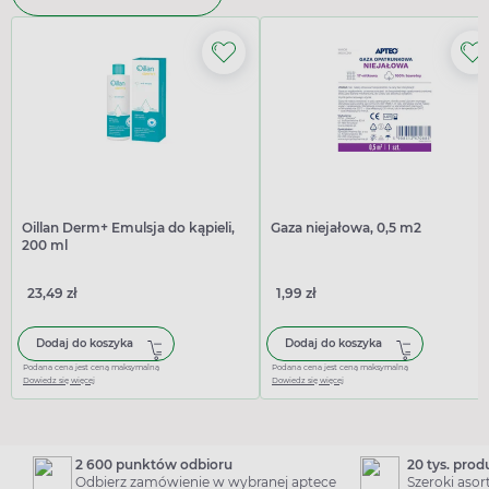
Oillan Derm+ Emulsja do kąpieli,
Gaza niejałowa, 0,5 m2
200 ml
23,49 zł
1,99 zł
Dodaj do koszyka
Dodaj do koszyka
Podana cena jest ceną maksymalną
Podana cena jest ceną maksymalną
Dowiedz się więcej
Dowiedz się więcej
2 600 punktów odbioru
20 tys. pro
Odbierz zamówienie w wybranej aptece
Szeroki aso