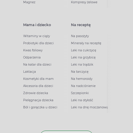
Magnez
Kompresy żelowe
Mama i dziecko
Na receptę
Witaminy w ciąży
Na pasożyty
Probiotyki dla dzieci
Minerały na receptę
Kwas foliowy
Leki na cukrzycę
Odparzenia
Leki na grzybicę
Na katar dla dzieci
Leki na trądzik
Laktacja
Na tarczycę
Kosmetyki dla mam
Na hemoroidy
Akcesoria dla dzieci
Na nadciśnienie
Zdrowie dziecka
Szczepionki
Pielęgnacja dziecka
Leki na otyłość
Ból i gorączka u dzieci
Leki na dnę moczanową