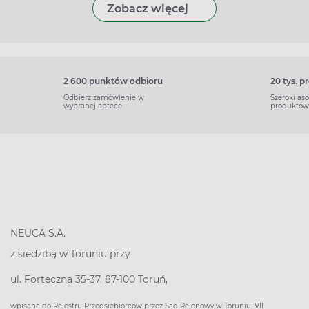
Zobacz więcej
2 600 punktów odbioru
20 tys. 
Odbierz zamówienie w
Szeroki as
wybranej aptece
produktów
NEUCA S.A.
z siedzibą w Toruniu przy
ul. Forteczna 35-37, 87-100 Toruń,
wpisana do Rejestru Przedsiębiorców przez Sąd Rejonowy w Toruniu, VII