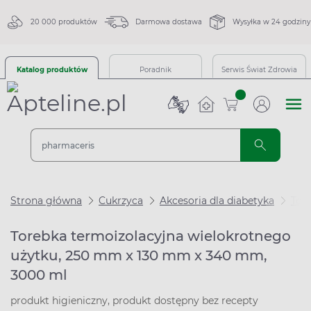
20 000 produktów
Darmowa dostawa
Wysyłka w 24 godziny
Katalog produktów
Poradnik
Serwis Świat Zdrowia
sztuk
Strona główna
Cukrzyca
Akcesoria dla diabetyka
Tore
Torebka termoizolacyjna wielokrotnego
użytku, 250 mm x 130 mm x 340 mm,
3000 ml
produkt higieniczny, produkt dostępny bez recepty