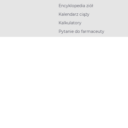
Encyklopedia ziół
Kalendarz ciąży
Kalkulatory
Pytanie do farmaceuty
Skontaktuj się z nami
+48 800 800 600
Dni robocze 8:00-18:00
Napisz do nas
Dni robocze 8:00-18:00
Apteline dla Osób
Głuchych
Obsługa w
języku migowym