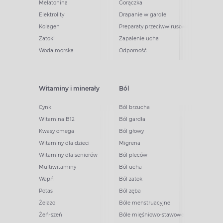
Melatonina
Gorączka
Elektrolity
Drapanie w gardle
Kolagen
Preparaty przeciwwirusowe
Zatoki
Zapalenie ucha
Woda morska
Odporność
Witaminy i minerały
Ból
Cynk
Ból brzucha
Witamina B12
Ból gardła
Kwasy omega
Ból głowy
Witaminy dla dzieci
Migrena
Witaminy dla seniorów
Ból pleców
Multiwitaminy
Ból ucha
Wapń
Ból zatok
Potas
Ból zęba
Żelazo
Bóle menstruacyjne
Żeń-szeń
Bóle mięśniowo-stawowe