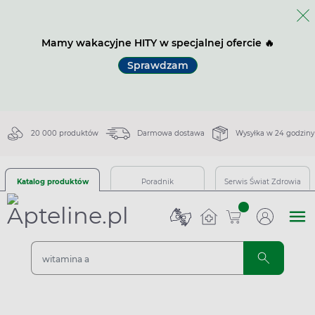
Mamy wakacyjne HITY w specjalnej ofercie 🔥
Sprawdzam
20 000 produktów
Darmowa dostawa
Wysyłka w 24 godziny
Katalog produktów
Poradnik
Serwis Świat Zdrowia
sztuk