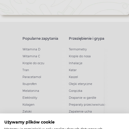
Popularne zapytania
Przeziębienie i grypa
Witamina D
Termometry
Witamina C
Krople do nosa
Krople do oczu
Inhalacje
Tran
Katar
Paracetamol
Kaszel
Ibuprofen
Olejki eteryczne
Melatonina
Gorączka
Elektrolity
Drapanie w gardle
Kolagen
Preparaty przeciwwirusowe
Zatoki
Zapalenie ucha
Woda morska
Odporność
Używamy plików cookie