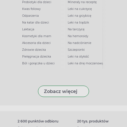
Probiotyki dla dzieci
Minerały na receptę
Kwas foliowy
Leki na cukrzycę
Odparzenia
Leki na grzybicę
Na katar dla dzieci
Leki na trądzik
Laktacja
Na tarczycę
Kosmetyki dla mam
Na hemoroidy
Akcesoria dla dzieci
Na nadciśnienie
Zdrowie dziecka
Szczepionki
Pielęgnacja dziecka
Leki na otyłość
Ból i gorączka u dzieci
Leki na dnę moczanową
Zobacz więcej
2 600 punktów odbioru
20 tys. produktów