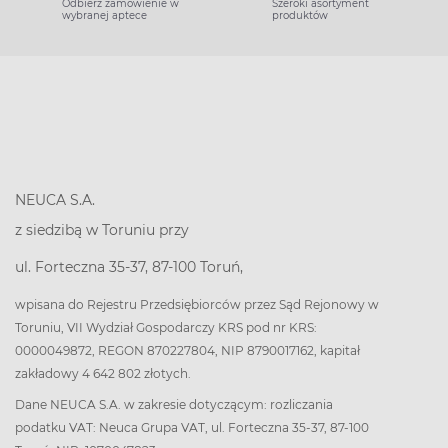
Odbierz zamówienie w
Szeroki asortyment
wybranej aptece
produktów
NEUCA S.A.
z siedzibą w Toruniu przy
ul. Forteczna 35-37, 87-100 Toruń,
wpisana do Rejestru Przedsiębiorców przez Sąd Rejonowy w
Toruniu, VII Wydział Gospodarczy KRS pod nr KRS:
0000049872, REGON 870227804, NIP 8790017162, kapitał
zakładowy 4 642 802 złotych.
Dane NEUCA S.A. w zakresie dotyczącym: rozliczania
podatku VAT: Neuca Grupa VAT, ul. Forteczna 35-37, 87-100