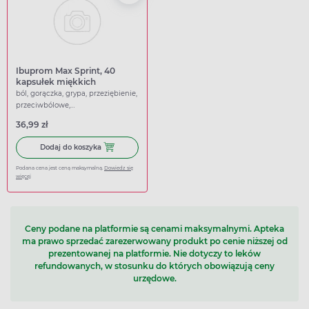
Ibuprom Max Sprint, 40
kapsułek miękkich
ból, gorączka, grypa, przeziębienie,
przeciwbólowe,
przeciwgorączkowe
36,99 zł
Dodaj do koszyka Ibuprom Max Sprint, 40 kapsułek miękk
Dodaj do koszyka
Podana cena jest ceną maksymalną.
Dowiedz się
więcej
Ceny podane na platformie są cenami maksymalnymi. Apteka
ma prawo sprzedać zarezerwowany produkt po cenie niższej od
prezentowanej na platformie. Nie dotyczy to leków
refundowanych, w stosunku do których obowiązują ceny
urzędowe.