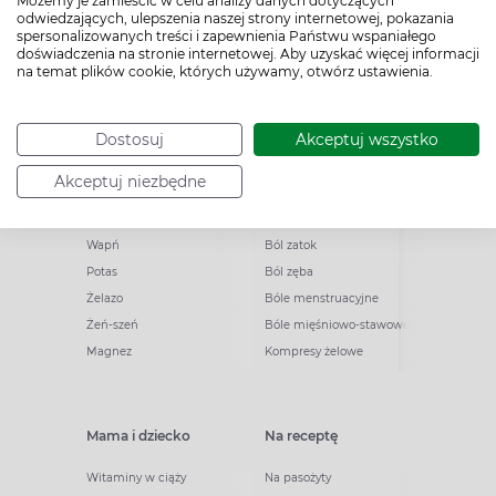
Możemy je zamieścić w celu analizy danych dotyczących
odwiedzających, ulepszenia naszej strony internetowej, pokazania
spersonalizowanych treści i zapewnienia Państwu wspaniałego
Witaminy i minerały
Ból
doświadczenia na stronie internetowej. Aby uzyskać więcej informacji
na temat plików cookie, których używamy, otwórz ustawienia.
Cynk
Ból brzucha
Witamina B12
Ból gardła
Dostosuj
Akceptuj wszystko
Kwasy omega
Ból głowy
Witaminy dla dzieci
Migrena
Akceptuj niezbędne
Witaminy dla seniorów
Ból pleców
Multiwitaminy
Ból ucha
Wapń
Ból zatok
Potas
Ból zęba
Żelazo
Bóle menstruacyjne
Żeń-szeń
Bóle mięśniowo-stawowe
Magnez
Kompresy żelowe
Mama i dziecko
Na receptę
Witaminy w ciąży
Na pasożyty