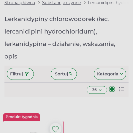
Strona główna
Substancje czynne
Lercanidipini hydroc
Lerkanidypiny chlorowodorek (łac.
lercanidipini hydrochloridum),
lerkanidypina – działanie, wskazania,
opis
Filtruj
Sortuj
Kategoria
36
Produkt tygodnia