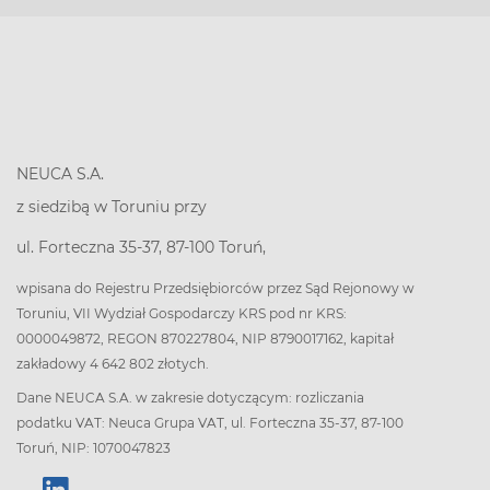
NEUCA S.A.
z siedzibą w Toruniu przy
ul. Forteczna 35-37, 87-100 Toruń,
wpisana do Rejestru Przedsiębiorców przez Sąd Rejonowy w
Toruniu, VII Wydział Gospodarczy KRS pod nr KRS:
0000049872, REGON 870227804, NIP 8790017162, kapitał
zakładowy 4 642 802 złotych.
Dane NEUCA S.A. w zakresie dotyczącym: rozliczania
podatku VAT: Neuca Grupa VAT, ul. Forteczna 35-37, 87-100
Toruń, NIP: 1070047823