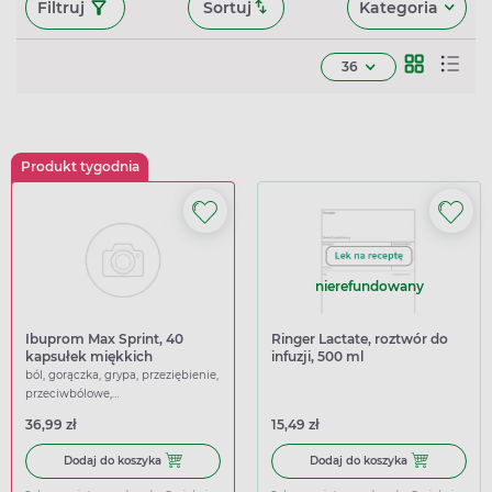
Filtruj
Sortuj
Kategoria
36
Produkt tygodnia
nierefundowany
Ibuprom Max Sprint, 40
Ringer Lactate, roztwór do
kapsułek miękkich
infuzji, 500 ml
ból, gorączka, grypa, przeziębienie,
przeciwbólowe,
przeciwgorączkowe
36,99 zł
15,49 zł
Dodaj do koszyka Ibuprom Max Sprint, 40 kapsułek miękk
Dodaj do koszy
Dodaj do koszyka
Dodaj do koszyka