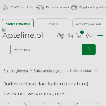
20 000 produktów
Darmowa dostawa
Wysyłka w 24 godziny
Katalog produktów
Poradnik
Serwis Świat Zdrowia
sztuk
Strona główna
Substancje czynne
Kalium iodatum
Jodek potasu (łac. kalium iodatum) –
działanie, wskazania, opis