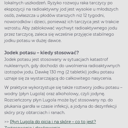
lokalnych uszkodzeń. Ryzyko rozwoju raka tarczycy po
ekspozycji na radioaktywny jod jest wysokie u młodszych
osób, zwłaszcza u płodów starszych niż 12 tygodni,
noworodków i dzieci, ponieważ ich tarczyca jest w trakcie
wzrostu. Aby zablokować wychwyt radioaktywnego jodu
przez tarczycę, zaleca się wcześnie przyjęcie stabilnego
jodku potasu w dużej dawce.
Jodek potasu – kiedy stosować?
Jodek potasu jest stosowany w sytuacjach katastrof
nuklearnych, gdy dochodzi do uwolnienia radioaktywnych
izotopów jodu. Dawkę 130 mg (2 tabletki) jodku potasu
uznaje się za wystarczającą do całkowitego nasycenia.
W praktyce wykorzystuje się także roztwory jodku potasu –
wodny (płyn Lugola) oraz alkoholowy, czyli jodynę.
Rozcieńczony płyn Lugola może być stosowany np. do
płukania gardła w czasie infekcji, a jodyna do dezynfekcji
skóry przy obtarciach i ranach.
>>
Płyn Lugola do picia i na skórę – co to jest?