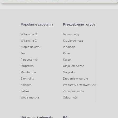
Popularne zapytania
Przeziębienie i grypa
Witamina D
Termometry
Witamina C
Krople do nosa
Krople do oczu
Inhalacje
Tran
Katar
Paracetamol
Kaszel
Ibuprofen
Olejki eteryczne
Melatonina
Gorączka
Elektrolity
Drapanie w gardle
Kolagen
Preparaty przeciwwirusowe
Zatoki
Zapalenie ucha
Woda morska
Odporność
Witaminy i minerały
Ból