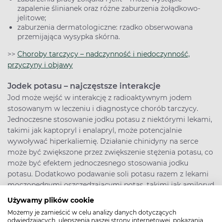
zapalenie ślinianek oraz różne zaburzenia żołądkowo-
jelitowe;
zaburzenia dermatologiczne: rzadko obserwowana
przemijająca wysypka skórna.
>>
Choroby tarczycy – nadczynność i niedoczynność,
przyczyny i objawy
Jodek potasu – najczęstsze interakcje
Jod może wejść w interakcję z radioaktywnym jodem
stosowanym w leczeniu i diagnostyce chorób tarczycy.
Jednoczesne stosowanie jodku potasu z niektórymi lekami,
takimi jak kaptopryl i enalapryl, może potencjalnie
wywoływać hiperkaliemię. Działanie chinidyny na serce
może być zwiększone przez zwiększenie stężenia potasu, co
może być efektem jednoczesnego stosowania jodku
potasu. Dodatkowo podawanie soli potasu razem z lekami
moczopędnymi oszczędzającymi potas, takimi jak amiloryd
lub triamteren, oraz antagonistami aldosteronu może
Używamy plików cookie
prowadzić do wystąpienia hiperkaliemii. W związku z tym
Możemy je zamieścić w celu analizy danych dotyczących
należy zachować ostrożność podczas równoczesnego
odwiedzających, ulepszenia naszej strony internetowej, pokazania