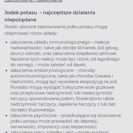
Zastosowanie i dawkowanie
Jodek potasu – najczęstsze działania
niepożądane
Skutki uboczne zastosowania jodku potasu mogą
obejmować różne układy:
zaburzenia układu immunologicznego – reakcje
nadwrażliwości, takie jak obrzęk ślinianek, ból głowy,
skurcz oskrzeli, oraz zaburzenia żołądkowo-jelitowe.
Nasilenie tych reakcji może być różne, od łagodnego
do ostrego, i może zależeć od dawki;
zaburzenia endokrynologiczne – choroby
autoimmunologiczne, takie jak choroba Gravesa i
Hashimoto, mogą być wywołane ekspozycją na jod.
Ponadto mogą wystąpić toksyczne wole guzkowe
oraz przejściowa nadczynność lub niedoczynność
tarczycy spowodowana jodem; Stwierdzono także
nadczynność tarczycy, zapalenie tarczycy z lub bez
obrzęku śluzowatego.
zaburzenia psychiczne – przedłużające się stosowanie
jodku potasu może prowadzić do depresji,
nerwowości, impotencji oraz bezsenności;
zaburzenia pracy żołądka i jelit – może wystąpić