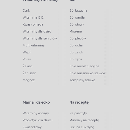
Cynk
Ból brzucha
Witamina B12
Ból gardła
Kwasy omega
Ból głowy
Witaminy dla dzieci
Migrena
Witaminy dla seniorów
Ból pleców
Multiwitaminy
Ból ucha
Wapń
Ból zatok
Potas
Ból zęba
Żelazo
Bóle menstruacyjne
Żeń-szeń
Bóle mięśniowo-stawowe
Magnez
Kompresy żelowe
Mama i dziecko
Na receptę
Witaminy w ciąży
Na pasożyty
Probiotyki dla dzieci
Minerały na receptę
Kwas foliowy
Leki na cukrzycę