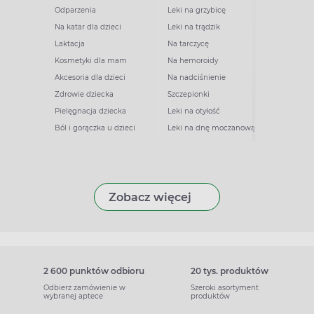
Odparzenia
Leki na grzybicę
Na katar dla dzieci
Leki na trądzik
Laktacja
Na tarczycę
Kosmetyki dla mam
Na hemoroidy
Akcesoria dla dzieci
Na nadciśnienie
Zdrowie dziecka
Szczepionki
Pielęgnacja dziecka
Leki na otyłość
Ból i gorączka u dzieci
Leki na dnę moczanową
Zobacz więcej
2 600 punktów odbioru
20 tys. produktów
Odbierz zamówienie w
Szeroki asortyment
wybranej aptece
produktów