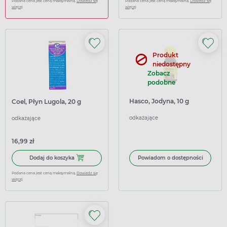
Podana cena jest ceną maksymalną.
Dowiedz się
Podana cena jest ceną maksymalną.
Dowiedz się
więcej
więcej
Produkt
niedostępny
Zobacz
podobne
Hasco, Jodyna, 10 g
Coel, Płyn Lugola, 20 g
odkażające
odkażające
16,99 zł
Dodaj do koszyka Coel, Płyn Lugola, 20 g
Dodaj do koszyka
Powiadom o dostępności
Podana cena jest ceną maksymalną.
Dowiedz się
więcej