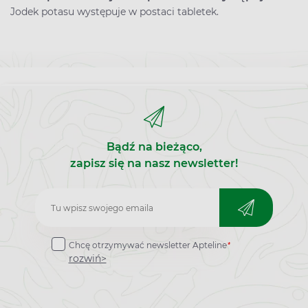
Jodek potasu występuje w postaci tabletek.
Bądź na bieżąco,
zapisz się na nasz newsletter!
Zapisz
do
*
Chcę otrzymywać newsletter Apteline
newslettera
rozwiń>