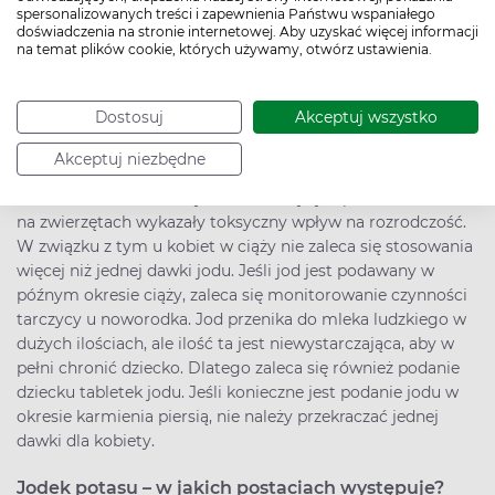
stosowania tych substancji.
spersonalizowanych treści i zapewnienia Państwu wspaniałego
doświadczenia na stronie internetowej. Aby uzyskać więcej informacji
>>
Potas (K) – na czym polega badanie? Normy, wskazania,
na temat plików cookie, których używamy, otwórz ustawienia.
przygotowanie, niedobór i nadmiar potasu
Dostosuj
Akceptuj wszystko
Jodek potasu – stosowanie w ciąży i w okresie
karmienia piersią
Akceptuj niezbędne
Podawanie jodu powtarzająco podczas ciąży może
skutkować zanikiem czynności tarczycy u płodu. Badania
na zwierzętach wykazały toksyczny wpływ na rozrodczość.
W związku z tym u kobiet w ciąży nie zaleca się stosowania
więcej niż jednej dawki jodu. Jeśli jod jest podawany w
późnym okresie ciąży, zaleca się monitorowanie czynności
tarczycy u noworodka. Jod przenika do mleka ludzkiego w
dużych ilościach, ale ilość ta jest niewystarczająca, aby w
pełni chronić dziecko. Dlatego zaleca się również podanie
dziecku tabletek jodu. Jeśli konieczne jest podanie jodu w
okresie karmienia piersią, nie należy przekraczać jednej
dawki dla kobiety.
Jodek potasu – w jakich postaciach występuje?