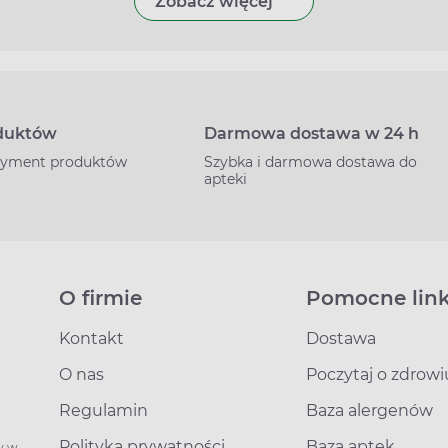
Zobacz więcej
oduktów
Darmowa dostawa w 24 h
rtyment produktów
Szybka i darmowa dostawa do
apteki
O firmie
Pomocne link
Kontakt
Dostawa
O nas
Poczytaj o zdrowi
Regulamin
Baza alergenów
Polityka prywatności
Baza aptek
y w