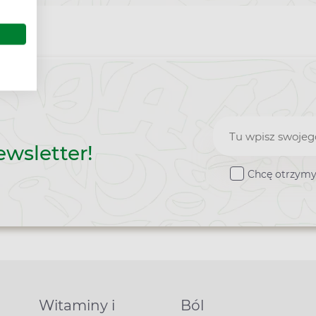
Zapisz
ewsletter!
do
Chcę otrzymy
newslette
Witaminy i
Ból