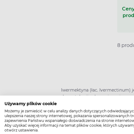
Ceny
prod
8 pro
Iwermektyna (łac. Ivermectinum) 
dermatologii w leczeniu zmian za
przeciwko roztoczom z rodziny nu
Używamy plików cookie
Możemy je zamieścić w celu analizy danych dotyczących odwiedzającyc
ulepszenia naszej strony internetowej, pokazania spersonalizowanych tre
zapewnienia Państwu wspaniałego doświadczenia na stronie internetow
Aby uzyskać więcej informacji na temat plików cookie, których używam
otwórz ustawienia.