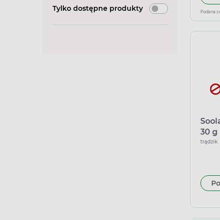
Tylko dostępne produkty
Podana c
Sool
30 g
Inph
trądzik
Po