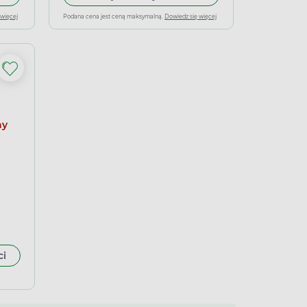
 więcej
Podana cena jest ceną maksymalną.
Dowiedz się więcej
ny
ci