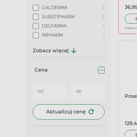
36,99
GALDERMA
2
SUBSTIPHARM
2
DELFARMA
1
Podana c
INPHARM
1
Zobacz więcej
Cena
Pose
Aktualizuj cenę
129,4