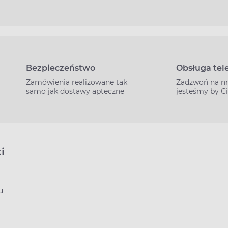
Bezpieczeństwo
Obsługa tel
Zamówienia realizowane tak
Zadzwoń na n
samo jak dostawy apteczne
jesteśmy by C
i
u