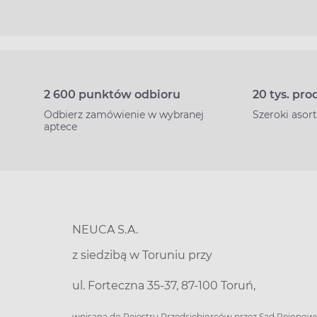
2 600 punktów odbioru
20 tys. pr
Odbierz zamówienie w wybranej
Szeroki aso
aptece
NEUCA S.A.
z siedzibą w Toruniu przy
ul. Forteczna 35-37, 87-100 Toruń,
wpisana do Rejestru Przedsiębiorców przez Sąd Rejonow