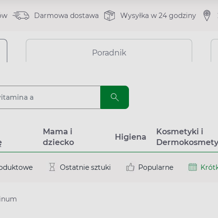
ów
Darmowa dostawa
Wysyłka w 24 godziny
Poradnik
a
Mama i
Kosmetyki i
Higiena
ę
dziecko
Dermokosmety
roduktowe
Ostatnie sztuki
Popularne
Krótk
tinum