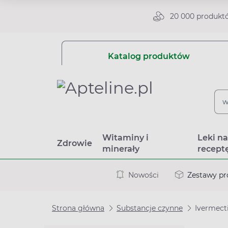
20 000 produkt
Katalog produktów
Witaminy i
Leki n
Zdrowie
minerały
recept
Nowości
Zestawy p
Strona główna
Substancje czynne
Ivermec