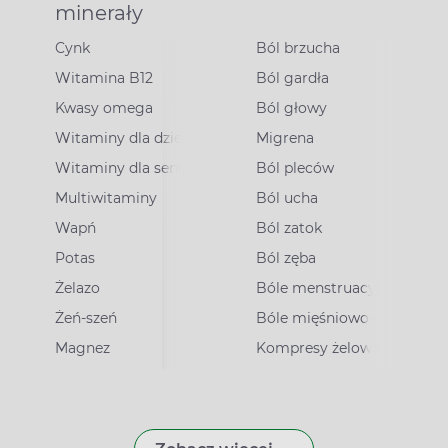
minerały
Cynk
Ból brzucha
Witamina B12
Ból gardła
Kwasy omega
Ból głowy
Witaminy dla dzieci
Migrena
Witaminy dla seniorów
Ból pleców
Multiwitaminy
Ból ucha
Wapń
Ból zatok
Potas
Ból zęba
irusowe
Żelazo
Bóle menstruacyjne
Żeń-szeń
Bóle mięśniowo-stawowe
Magnez
Kompresy żelowe