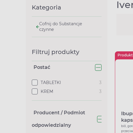
Iv
Kategoria
Cofnij do Substancje
czynne
Filtruj produkty
Produkt
Postać
TABLETKI
3
KREM
3
Producent / Podmiot
Ibup
kaps
odpowiedzialny
ból, gor
przeci