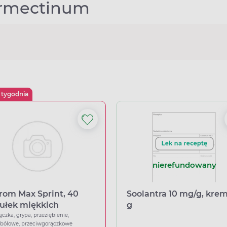
ermectinum
 tygodnia
nierefundowany
rom Max Sprint, 40
Soolantra 10 mg/g, krem
ułek miękkich
g
ączka, grypa, przeziębienie,
wbólowe, przeciwgorączkowe