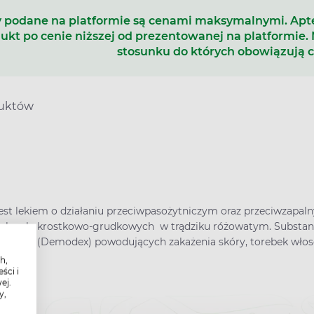
 podane na platformie są cenami maksymalnymi. Ap
ukt po cenie niższej od prezentowanej na platformie.
stosunku do których obowiązują 
duktów
jest lekiem o działaniu przeciwpasożytniczym oraz przeciwzap
palnych, krostkowo-grudkowych w trądziku różowatym. Substanc
żeńców (Demodex) powodujących zakażenia skóry, torebek włos
h,
ści i
ej.
y,