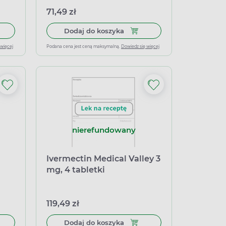
71,49 zł
łek miękkich
 do koszyka Soolantra 10 mg/g, krem, 30 g
Dodaj do koszyka Soolantra 1
Dodaj do koszyka
 więcej
Podana cena jest ceną maksymalną.
Dowiedz się więcej
nierefundowany
Ivermectin Medical Valley 3
mg, 4 tabletki
119,49 zł
 do koszyka Posela, 3 mg, 6 tabletek
Dodaj do koszyka Ivermectin 
Dodaj do koszyka