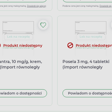
ena jest ceną maksymalną.
Dowiedz się więcej
Podana cena jest ceną maksymalną.
Dowiedz się
Produkt niedostępny
Produkt niedostęp
nierefundowany
nierefundowany
antra, 10 mg/g, krem,
Posela 3 mg, 4 tabletki
 (Import równoległy
(import równoległy
arm)
Delfarma)
wiadom o dostępności
Powiadom o dostępnoś