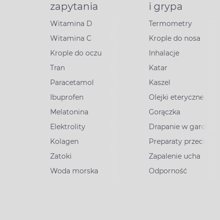
zapytania
i grypa
Witamina D
Termometry
Witamina C
Krople do nosa
Krople do oczu
Inhalacje
Tran
Katar
Paracetamol
Kaszel
Ibuprofen
Olejki eteryczne
Melatonina
Gorączka
Elektrolity
Drapanie w gardle
Kolagen
Preparaty przeciww
Zatoki
Zapalenie ucha
Woda morska
Odporność