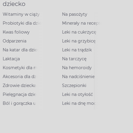
dziecko
Witaminy w ciąży
Na pasożyty
Probiotyki dla dzieci
Minerały na receptę
Kwas foliowy
Leki na cukrzycę
Odparzenia
Leki na grzybicę
Na katar dla dzieci
Leki na trądzik
Laktacja
Na tarczycę
Kosmetyki dla mam
Na hemoroidy
Akcesoria dla dzieci
Na nadciśnienie
Zdrowie dziecka
Szczepionki
Pielęgnacja dziecka
Leki na otyłość
Ból i gorączka u dzieci
Leki na dnę moczanową