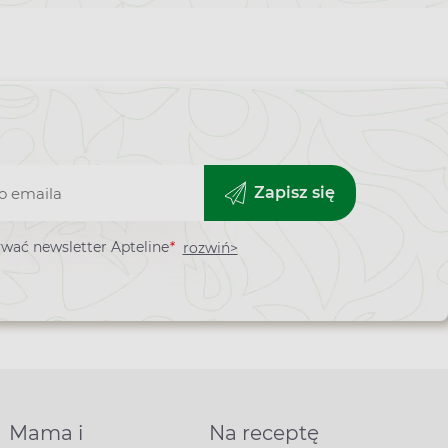
Zapisz się
wać newsletter Apteline
*
rozwiń>
ra
Mama i
Na receptę