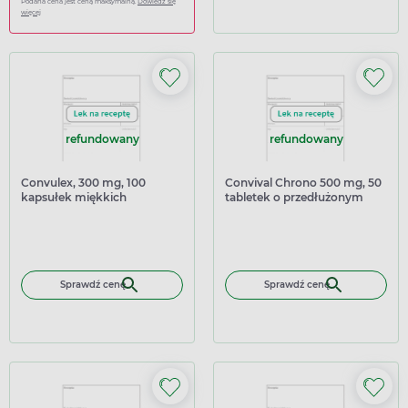
Podana cena jest ceną maksymalną.
Dowiedz się
więcej
refundowany
refundowany
Convulex, 300 mg, 100
Convival Chrono 500 mg, 50
kapsułek miękkich
tabletek o przedłużonym
uwalnianiu
Sprawdź cenę
Sprawdź cenę