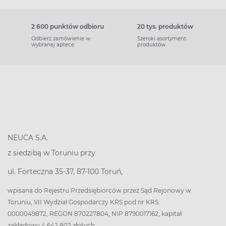
2 600 punktów odbioru
20 tys. produktów
Odbierz zamówienie w
Szeroki asortyment
wybranej aptece
produktów
NEUCA S.A.
z siedzibą w Toruniu przy
ul. Forteczna 35-37, 87-100 Toruń,
wpisana do Rejestru Przedsiębiorców przez Sąd Rejonowy w
Toruniu, VII Wydział Gospodarczy KRS pod nr KRS:
0000049872, REGON 870227804, NIP 8790017162, kapitał
zakładowy 4 642 802 złotych.