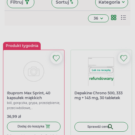
Filtruj
Sortuj
Kategoria
36
Produkt tygodnia
refundowany
Ibuprom Max Sprint, 40
Depakine Chrono 500, 333
kapsułek miękkich
mg + 145 mg, 30 tabletek
powlekanych o
ból, gorączka, grypa, przeziębienie,
przedłużonym uwalnianiu
przeciwbólowe,
przeciwgorączkowe
36,99 zł
Dodaj do koszyka Ibuprom Max Sprint, 40 kapsułek miękk
Dodaj do koszyka
Sprawdź cenę