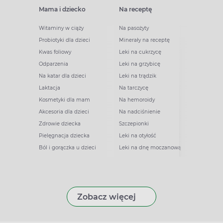
Mama i dziecko
Na receptę
Witaminy w ciąży
Na pasożyty
Probiotyki dla dzieci
Minerały na receptę
Kwas foliowy
Leki na cukrzycę
Odparzenia
Leki na grzybicę
Na katar dla dzieci
Leki na trądzik
Laktacja
Na tarczycę
Kosmetyki dla mam
Na hemoroidy
Akcesoria dla dzieci
Na nadciśnienie
Zdrowie dziecka
Szczepionki
Pielęgnacja dziecka
Leki na otyłość
Ból i gorączka u dzieci
Leki na dnę moczanową
Zobacz więcej