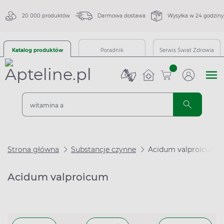
20 000 produktów
Darmowa dostawa
Wysyłka w 24 godziny
Katalog produktów
Poradnik
Serwis Świat Zdrowia
sztuk
Strona główna
Substancje czynne
Acidum valproicum
Acidum valproicum