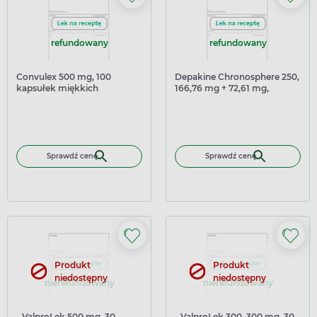
refundowany
refundowany
Convulex 500 mg, 100
Depakine Chronosphere 250,
kapsułek miękkich
166,76 mg + 72,61 mg,
granulat o przedłużonym
uwalnianiu, 30 saszetek
Sprawdź cenę
Sprawdź cenę
Produkt
Produkt
niedostępny
niedostępny
nierefundowany
nierefundowany
ValproLek 500 mg, 30
ValproLek 300, 300 mg, 30