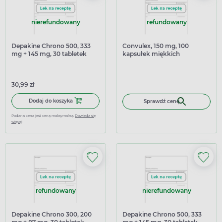
nierefundowany
refundowany
Depakine Chrono 500, 333
Convulex, 150 mg, 100
mg + 145 mg, 30 tabletek
kapsułek miękkich
powlekanych o
przedłużonym uwalnianiu
(import równoległy)
30,99 zł
Dodaj do koszyka Depakine Chrono 500, 333 mg + 145 mg,
Dodaj do koszyka
Sprawdź cenę
Podana cena jest ceną maksymalną.
Dowiedz się
więcej
refundowany
nierefundowany
Depakine Chrono 300, 200
Depakine Chrono 500, 333