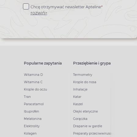
do
*
Chcę otrzymywać newsletter Apteline
newslettera
rozwiń>
Popularne zapytania
Przeziębienie i grypa
Witamina D
Termometry
Witamina C
Krople do nosa
Krople do oczu
Inhalacje
Tran
Katar
Paracetamol
Kaszel
Ibuprofen
Olejki eteryczne
Melatonina
Gorączka
Elektrolity
Drapanie w gardle
Kolagen
Preparaty przeciwwirusowe