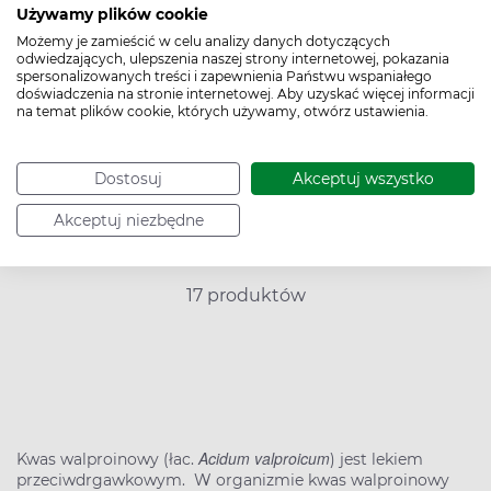
Powiadom o dostępności
Używamy plików cookie
Możemy je zamieścić w celu analizy danych dotyczących
odwiedzających, ulepszenia naszej strony internetowej, pokazania
spersonalizowanych treści i zapewnienia Państwu wspaniałego
doświadczenia na stronie internetowej. Aby uzyskać więcej informacji
na temat plików cookie, których używamy, otwórz ustawienia.
Ceny podane na platformie są cenami maksymalnymi. Apteka
ma prawo sprzedać zarezerwowany produkt po cenie niższej od
prezentowanej na platformie. Nie dotyczy to leków
Dostosuj
Akceptuj wszystko
refundowanych, w stosunku do których obowiązują ceny
urzędowe.
Akceptuj niezbędne
17 produktów
Acidum valproicum
Kwas walproinowy (łac.
) jest lekiem
przeciwdrgawkowym. W organizmie kwas walproinowy