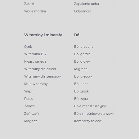
Zatoki
Zapalenie ucha
Woda morska
Odporność
Witaminy i minerały
Ból
Cynk
Ból brzucha
Witamina B12
Ból gardła
Kwasy omega
Ból głowy
Witaminy dla dzieci
Migrena
Witaminy dla seniorów
Ból pleców
Multiwitaminy
Ból ucha
Wapń
Ból zatok
Potas
Ból zęba
Żelazo
Bóle menstruacyjne
Żeń-szeń
Bóle mięśniowo-stawowe
Magnez
Kompresy żelowe