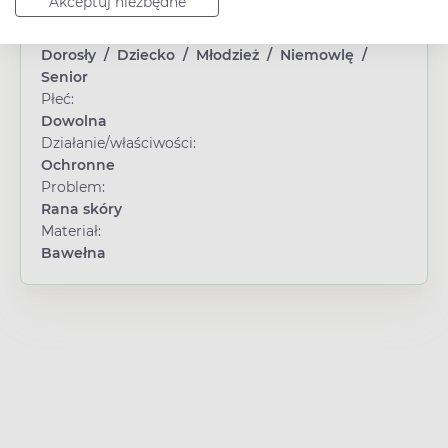
Akceptuj niezbędne
Wyrób medyczny
Wiek:
Dorosły
/
Dziecko
/
Młodzież
/
Niemowlę
/
Senior
Płeć:
Dowolna
Działanie/właściwości:
Ochronne
Problem:
Rana skóry
Materiał:
Bawełna