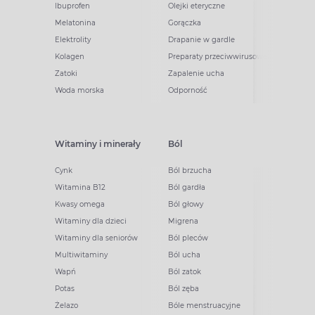
Ibuprofen
Olejki eteryczne
Melatonina
Gorączka
Elektrolity
Drapanie w gardle
Kolagen
Preparaty przeciwwirusowe
Zatoki
Zapalenie ucha
Woda morska
Odporność
Witaminy i minerały
Ból
Cynk
Ból brzucha
Witamina B12
Ból gardła
Kwasy omega
Ból głowy
Witaminy dla dzieci
Migrena
Witaminy dla seniorów
Ból pleców
Multiwitaminy
Ból ucha
Wapń
Ból zatok
Potas
Ból zęba
Żelazo
Bóle menstruacyjne