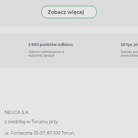
Zobacz więcej
2 600 punktów odbioru
20 tys. 
Odbierz zamówienie w
Szeroki as
wybranej aptece
produktów
NEUCA S.A.
z siedzibą w Toruniu przy
ul. Forteczna 35-37, 87-100 Toruń,