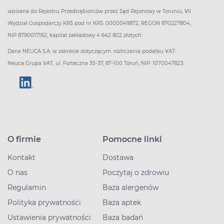
wpisana do Rejestru Przedsiębiorców przez Sąd Rejonowy w Toruniu, VII
Wydział Gospodarczy KRS pod nr KRS: 0000049872, REGON 870227804,
NIP 8790017162, kapitał zakładowy 4 642 802 złotych.
Dane NEUCA S.A. w zakresie dotyczącym: rozliczania podatku VAT:
Neuca Grupa VAT, ul. Forteczna 35-37, 87-100 Toruń, NIP: 1070047823
O firmie
Pomocne linki
Kontakt
Dostawa
O nas
Poczytaj o zdrowiu
Regulamin
Baza alergenów
Polityka prywatności
Baza aptek
Ustawienia prywatności
Baza badań