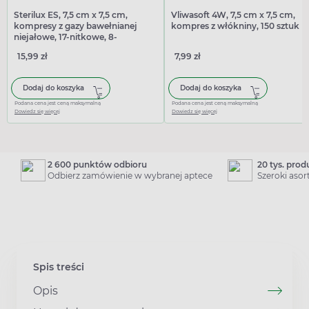
Sterilux ES, 7,5 cm x 7,5 cm,
Vliwasoft 4W, 7,5 cm x 7,5 cm,
kompresy z gazy bawełnianej
kompres z włókniny, 150 sztuk
niejałowe, 17-nitkowe, 8-
warstwowe, 100 sztuk
15,99 zł
7,99 zł
Dodaj do koszyka
Dodaj do koszyka
Podana cena jest ceną maksymalną
Podana cena jest ceną maksymalną
Dowiedz się więcej
Dowiedz się więcej
2 600 punktów odbioru
20 tys. pro
Odbierz zamówienie w wybranej aptece
Szeroki aso
Spis treści
Opis