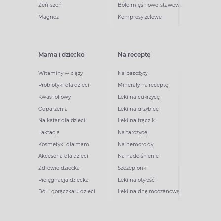
Żeń-szeń
Bóle mięśniowo-stawowe
Magnez
Kompresy żelowe
Mama i dziecko
Na receptę
Witaminy w ciąży
Na pasożyty
Probiotyki dla dzieci
Minerały na receptę
Kwas foliowy
Leki na cukrzycę
Odparzenia
Leki na grzybicę
Na katar dla dzieci
Leki na trądzik
Laktacja
Na tarczycę
Kosmetyki dla mam
Na hemoroidy
Akcesoria dla dzieci
Na nadciśnienie
Zdrowie dziecka
Szczepionki
Pielęgnacja dziecka
Leki na otyłość
Ból i gorączka u dzieci
Leki na dnę moczanową