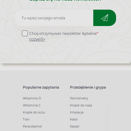
Zapisz
do
Chcę otrzymywać newsletter Apteline
*
newslettera
rozwiń>
Popularne zapytania
Przeziębienie i grypa
Witamina D
Termometry
Witamina C
Krople do nosa
Krople do oczu
Inhalacje
Tran
Katar
Paracetamol
Kaszel