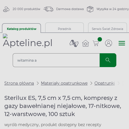
20 000 produktów
Darmowa dostawa
Wysyłka w 24 godziny
Katalog produktów
Poradnik
Serwis Świat Zdrowia
sztuk
Strona główna
Materiały opatrunkowe
Opatrunki
Ga
Sterilux ES, 7,5 cm x 7,5 cm, kompresy z
gazy bawełnianej niejałowe, 17-nitkowe,
12-warstwowe, 100 sztuk
wyrób medyczny, produkt dostępny bez recepty