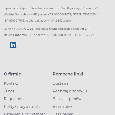
wpisana do Rejestru Przedsiębiorców przez Sąd Rejonowy w Toruniu, VII
Wydział Gospodarczy KRS pod nr KRS: 0000049872, REGON 870227804,
NIP 8790017162, kapitał zakładowy 4 642 802 złotych.
Dane NEUCA S.A. w zakresie dotyczącym: rozliczania podatku VAT:
Neuca Grupa VAT, ul. Forteczna 35-37, 87-100 Toruń, NIP: 1070047823
O firmie
Pomocne linki
Kontakt
Dostawa
O nas
Poczytaj o zdrowiu
Regulamin
Baza alergenów
Polityka prywatności
Baza aptek
Ustawienia prywatności
Baza badań