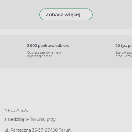
Zobacz więcej
2 600 punktów odbioru
20 tys. 
Odbierz zamówienie w
Szeroki as
wybranej aptece
produktów
NEUCA S.A.
z siedzibą w Toruniu przy
ul. Forteczna 35-37, 87-100 Toruń,