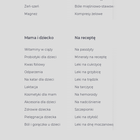
Żeń-szeń
Bóle mięśniowo-stawowe
Magnez
Kompresy żelowe
Mama i dziecko
Na receptę
Witaminy w ciąży
Na pasożyty
Probiotyki dla dzieci
Minerały na receptę
Kwas foliowy
Leki na cukrzycę
Odparzenia
Leki na grzybicę
Na katar dla dzieci
Leki na trądzik
Laktacja
Na tarczycę
Kosmetyki dla mam
Na hemoroidy
Akcesoria dla dzieci
Na nadciśnienie
Zdrowie dziecka
Szczepionki
Pielęgnacja dziecka
Leki na otyłość
Ból i gorączka u dzieci
Leki na dnę moczanową