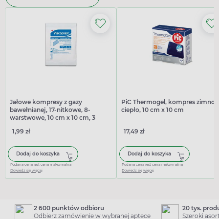
Jałowe kompresy z gazy
PiC Thermogel, kompres zimno-
bawełnianej, 17-nitkowe, 8-
ciepło, 10 cm x 10 cm
warstwowe, 10 cm x 10 cm, 3
sztuki
1,99 zł
17,49 zł
Dodaj do koszyka
Dodaj do koszyka
Podana cena jest ceną maksymalną
Podana cena jest ceną maksymalną
Dowiedz się więcej
Dowiedz się więcej
2 600 punktów odbioru
20 tys. pro
Odbierz zamówienie w wybranej aptece
Szeroki aso