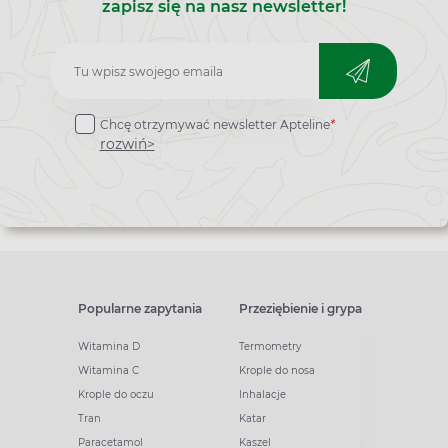
zapisz się na nasz newsletter!
Zapisz
do
Chcę otrzymywać newsletter Apteline
*
newslettera
rozwiń>
Popularne zapytania
Przeziębienie i grypa
Witamina D
Termometry
Witamina C
Krople do nosa
Krople do oczu
Inhalacje
Tran
Katar
Paracetamol
Kaszel