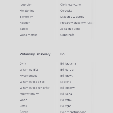
Ibuprofen
Olejki eteryczne
Melatonina
Gorączka
Elektrolity
Drapanie w gardle
Kolagen
Preparaty przeciwwirusowe
Zatoki
Zapalenie ucha
Woda morska
Odporność
Witaminy i minerały
Ból
Cynk
Ból brzucha
Witamina B12
Ból gardła
Kwasy omega
Ból głowy
Witaminy dla dzieci
Migrena
Witaminy dla seniorów
Ból pleców
Multiwitaminy
Ból ucha
Wapń
Ból zatok
Potas
Ból zęba
Żelazo
Bóle menstruacyjne