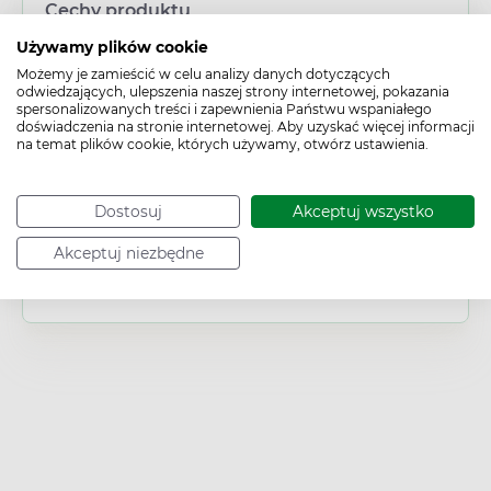
Cechy produktu
Typ produktu:
Używamy plików cookie
Wyrób medyczny
Możemy je zamieścić w celu analizy danych dotyczących
odwiedzających, ulepszenia naszej strony internetowej, pokazania
Wiek:
spersonalizowanych treści i zapewnienia Państwu wspaniałego
Dorosły
/
Dziecko
/
Młodzież
/
Niemowlę
/
doświadczenia na stronie internetowej. Aby uzyskać więcej informacji
Senior
na temat plików cookie, których używamy, otwórz ustawienia.
Działanie/właściwości:
Ochronne
Dostosuj
Akceptuj wszystko
Problem:
Rana skóry
/
Skaleczenie
Akceptuj niezbędne
Materiał:
Bawełna