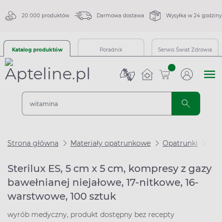
20 000 produktów
Darmowa dostawa
Wysyłka w 24 godziny
Katalog produktów
Poradnik
Serwis Świat Zdrowia
sztuk
Strona główna
Materiały opatrunkowe
Opatrunki
Ko
Sterilux ES, 5 cm x 5 cm, kompresy z gazy
bawełnianej niejałowe, 17-nitkowe, 16-
warstwowe, 100 sztuk
wyrób medyczny, produkt dostępny bez recepty