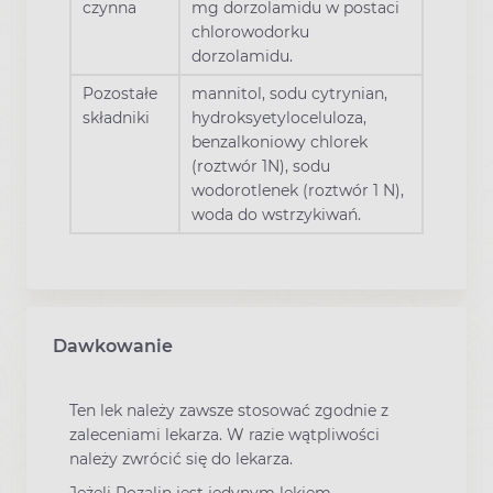
czynna
mg dorzolamidu w postaci
chlorowodorku
dorzolamidu.
Pozostałe
mannitol, sodu cytrynian,
składniki
hydroksyetyloceluloza,
benzalkoniowy chlorek
(roztwór 1N), sodu
wodorotlenek (roztwór 1 N),
woda do wstrzykiwań.
Dawkowanie
Ten lek należy zawsze stosować zgodnie z
zaleceniami lekarza. W razie wątpliwości
należy zwrócić się do lekarza.
Jeżeli Rozalin jest jedynym lekiem