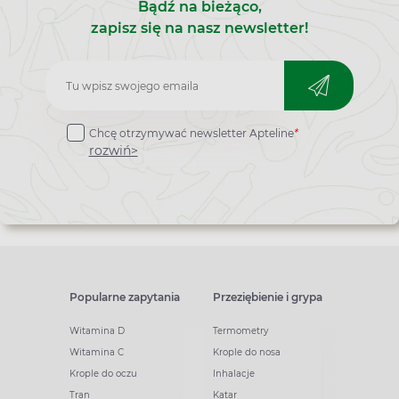
Bądź na bieżąco,
zapisz się na nasz newsletter!
Zapisz
do
Chcę otrzymywać newsletter Apteline
*
newslettera
rozwiń>
Popularne zapytania
Przeziębienie i grypa
Witamina D
Termometry
Witamina C
Krople do nosa
Krople do oczu
Inhalacje
Tran
Katar