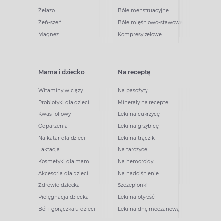
Żelazo
Bóle menstruacyjne
Żeń-szeń
Bóle mięśniowo-stawowe
Magnez
Kompresy żelowe
Mama i dziecko
Na receptę
Witaminy w ciąży
Na pasożyty
Probiotyki dla dzieci
Minerały na receptę
Kwas foliowy
Leki na cukrzycę
Odparzenia
Leki na grzybicę
Na katar dla dzieci
Leki na trądzik
Laktacja
Na tarczycę
Kosmetyki dla mam
Na hemoroidy
Akcesoria dla dzieci
Na nadciśnienie
Zdrowie dziecka
Szczepionki
Pielęgnacja dziecka
Leki na otyłość
Ból i gorączka u dzieci
Leki na dnę moczanową