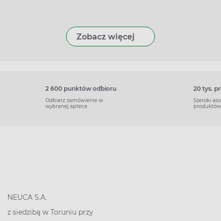
Zobacz więcej
2 600 punktów odbioru
20 tys. 
Odbierz zamówienie w
Szeroki as
wybranej aptece
produktów
NEUCA S.A.
z siedzibą w Toruniu przy