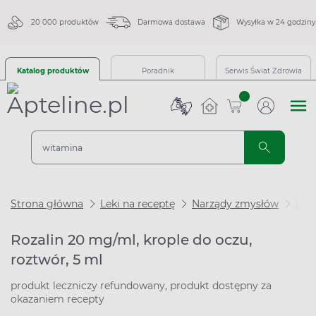
20 000 produktów
Darmowa dostawa
Wysyłka w 24 godziny
Katalog produktów
Poradnik
Serwis Świat Zdrowia
sztuk
Strona główna
Leki na receptę
Narządy zmysłów
Leki
Rozalin 20 mg/ml, krople do oczu,
roztwór, 5 ml
produkt leczniczy refundowany, produkt dostępny za
okazaniem recepty