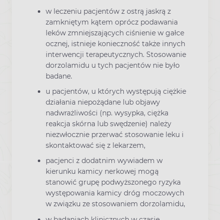
w leczeniu pacjentów z ostrą jaskrą z
zamkniętym kątem oprócz podawania
leków zmniejszających ciśnienie w gałce
ocznej, istnieje konieczność także innych
interwencji terapeutycznych. Stosowanie
dorzolamidu u tych pacjentów nie było
badane.
u pacjentów, u których występują ciężkie
działania niepożądane lub objawy
nadwrażliwości (np. wysypka, ciężka
reakcja skórna lub swędzenie) należy
niezwłocznie przerwać stosowanie leku i
skontaktować się z lekarzem,
pacjenci z dodatnim wywiadem w
kierunku kamicy nerkowej mogą
stanowić grupę podwyższonego ryzyka
występowania kamicy dróg moczowych
w związku ze stosowaniem dorzolamidu,
w badaniach klinicznych w czasie