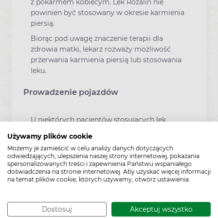
z pokarmem kobiecym. Lek Rozalin nie
powinien być stosowany w okresie karmienia
piersią.
Biorąc pod uwagę znaczenie terapii dla
zdrowia matki, lekarz rozważy możliwość
przerwania karmienia piersią lub stosowania
leku.
Prowadzenie pojazdów
U niektórych pacjentów stosujących lek
Rozalin istnieje możliwość wystąpienia
Używamy plików cookie
działań niepożądanych mogących wpływać
Możemy je zamieścić w celu analizy danych dotyczących
na zdolność prowadzenia pojazdów i
odwiedzających, ulepszenia naszej strony internetowej, pokazania
obsługiwania maszyn, takich jak zawroty
spersonalizowanych treści i zapewnienia Państwu wspaniałego
doświadczenia na stronie internetowej. Aby uzyskać więcej informacji
głowy i zaburzenia widzenia.
na temat plików cookie, których używamy, otwórz ustawienia.
Dodatkowe informacje
Dostosuj
Akceptuj wszystko