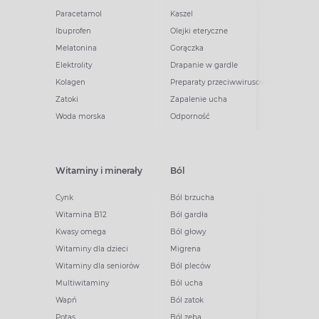
Paracetamol
Kaszel
Ibuprofen
Olejki eteryczne
Melatonina
Gorączka
Elektrolity
Drapanie w gardle
Kolagen
Preparaty przeciwwirusowe
Zatoki
Zapalenie ucha
Woda morska
Odporność
Witaminy i minerały
Ból
Cynk
Ból brzucha
Witamina B12
Ból gardła
Kwasy omega
Ból głowy
Witaminy dla dzieci
Migrena
Witaminy dla seniorów
Ból pleców
Multiwitaminy
Ból ucha
Wapń
Ból zatok
Potas
Ból zęba