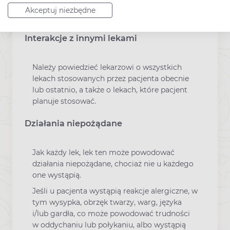
W przypadku połknięcia zawartości buteleczki
Akceptuj niezbędne
należy natychmiast skontaktować się z
lekarzem.
Interakcje z innymi lekami
Należy powiedzieć lekarzowi o wszystkich
lekach stosowanych przez pacjenta obecnie
lub ostatnio, a także o lekach, które pacjent
planuje stosować.
Działania niepożądane
Jak każdy lek, lek ten może powodować
działania niepożądane, chociaż nie u każdego
one wystąpią.
Jeśli u pacjenta wystąpią reakcje alergiczne, w
tym wysypka, obrzęk twarzy, warg, języka
i/lub gardła, co może powodować trudności
w oddychaniu lub połykaniu, albo wystąpią