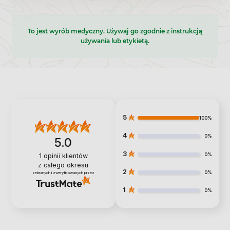
To jest wyrób medyczny. Używaj go zgodnie z instrukcją
używania lub etykietą.
5
100%
4
0%
5.0
3
0%
1
opinii klientów
z całego okresu
2
0%
zebranych i zweryfikowanych przez
1
0%