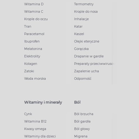
Witamina D
Termometry
Witamina C
Krople do nosa
Krople do oczu
Inhalacje
Tran
Katar
Paracetamol
Kaszel
Ibuprofen
Olejki eteryczne
Melatonina
Gorączka
Elektrolity
Drapanie w gardle
Kolagen
Preparaty przeciwwirusowe
Zatoki
Zapalenie ucha
Woda morska
Odporność
Witaminy i minerały
Ból
Cynk
Ból brzucha
Witamina B12
Ból gardła
Kwasy omega
Ból głowy
Witaminy dla dzieci
Migrena