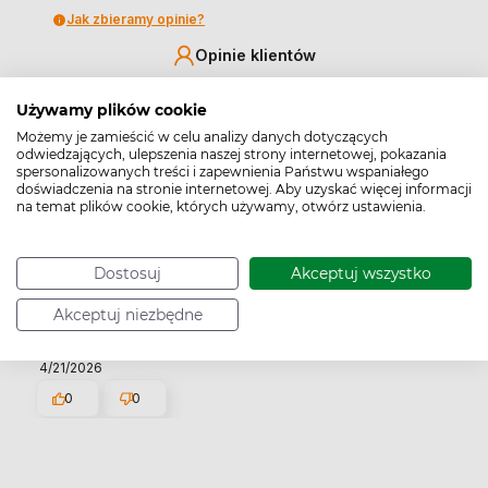
Jak zbieramy opinie?
Opinie klientów
Pytania i odpowiedzi (0)
Używamy plików cookie
Możemy je zamieścić w celu analizy danych dotyczących
odwiedzających, ulepszenia naszej strony internetowej, pokazania
spersonalizowanych treści i zapewnienia Państwu wspaniałego
Wyczyść
Szukaj
doświadczenia na stronie internetowej. Aby uzyskać więcej informacji
na temat plików cookie, których używamy, otwórz ustawienia.
Dostosuj
Akceptuj wszystko
Joanna
zweryfikowano
Akceptuj niezbędne
5
Jeszcze nie użyte. Mam nadzieję, że będą w porządku.
4/21/2026
0
0