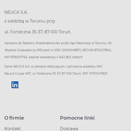
NEUCA S.A.
z siedzibą w Toruniu przy
ul. Forteczna 35-37, 87-100 Toruń,
wpisana do Rejestru Przedsiębiorców przez Sąd Rejonowy w Toruniu, VII
Wydział Gospodarczy KRS pod nr KRS: 0000049872, REGON 870227804,
NIP 8790017162, kapitał zakładowy 4 642 802 złotych.
Dane NEUCA S.A. w zakresie dotyczącym: rozliczania podatku VAT:
Neuca Grupa VAT, ul. Forteczna 35-37, 87-100 Toruń, NIP: 1070047823
O firmie
Pomocne linki
Kontakt
Dostawa