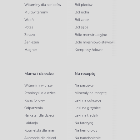
Witaminy dla seniorów
Ból pleców
Multiwitaminy
Ból ucha
Wapń
Ból zatok
Potas
Ból zęba
Żelazo
Bóle menstruacyjne
Żeń-szeń
Bóle mięśniowo-stawowe
Magnez
Kompresy żelowe
Mama i dziecko
Na receptę
Witaminy w ciąży
Na pasożyty
Probiotyki dla dzieci
Minerały na receptę
Kwas foliowy
Leki na cukrzycę
Odparzenia
Leki na grzybicę
Na katar dla dzieci
Leki na trądzik
Laktacja
Na tarczycę
Kosmetyki dla mam
Na hemoroidy
Akcesoria dla dzieci
Na nadciśnienie