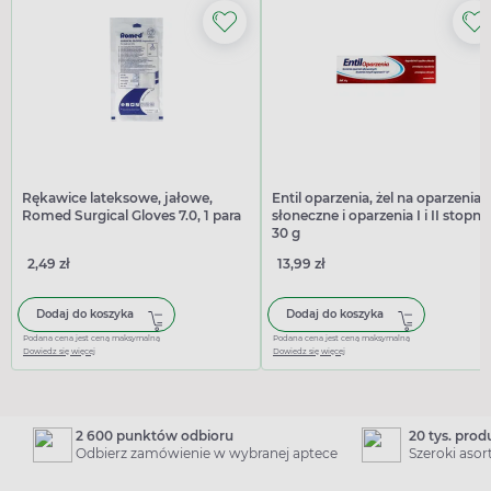
Rękawice lateksowe, jałowe,
Entil oparzenia, żel na oparzenia
Romed Surgical Gloves 7.0, 1 para
słoneczne i oparzenia I i II stopnia
30 g
2,49 zł
13,99 zł
Dodaj do koszyka
Dodaj do koszyka
Podana cena jest ceną maksymalną
Podana cena jest ceną maksymalną
Dowiedz się więcej
Dowiedz się więcej
2 600 punktów odbioru
20 tys. pro
Odbierz zamówienie w wybranej aptece
Szeroki aso