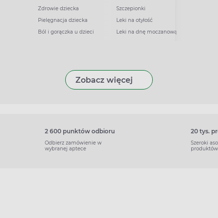
Zdrowie dziecka
Szczepionki
Pielęgnacja dziecka
Leki na otyłość
Ból i gorączka u dzieci
Leki na dnę moczanową
Zobacz więcej
2 600 punktów odbioru
20 tys. 
Odbierz zamówienie w
Szeroki as
wybranej aptece
produktów