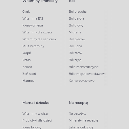
Witaminy i minerały
Ból
Cynk
Ból brzucha
Witamina B12
Ból gardła
Kwasy omega
Ból głowy
Witaminy dla dzieci
Migrena
Witaminy dla seniorów
Ból pleców
Multiwitaminy
Ból ucha
Wapń
Ból zatok
Potas
Ból zęba
Żelazo
Bóle menstruacyjne
Żeń-szeń
Bóle mięśniowo-stawowe
Magnez
Kompresy żelowe
Mama i dziecko
Na receptę
Witaminy w ciąży
Na pasożyty
Probiotyki dla dzieci
Minerały na receptę
Kwas foliowy
Leki na cukrzycę