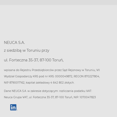
NEUCA S.A.
z siedzibą w Toruniu przy
ul. Forteczna 35-37, 87-100 Toruń,
wpisana do Rejestru Przedsiębiorców przez Sąd Rejonowy w Toruniu, VII
Wydział Gospodarczy KRS pod nr KRS: 0000049872, REGON 870227804,
NIP 8790017162, kapitał zakładowy 4 642 802 złotych.
Dane NEUCA S.A. w zakresie dotyczącym: rozliczania podatku VAT:
Neuca Grupa VAT, ul. Forteczna 35-37, 87-100 Toruń, NIP: 1070047823