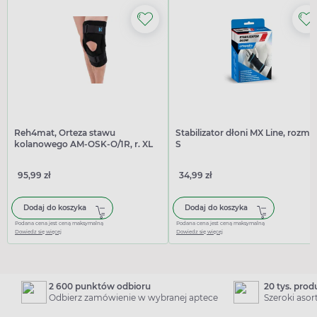
Reh4mat, Orteza stawu
Stabilizator dłoni MX Line, rozmia
kolanowego AM-OSK-O/1R, r. XL
S
95,99 zł
34,99 zł
Dodaj do koszyka
Dodaj do koszyka
Podana cena jest ceną maksymalną
Podana cena jest ceną maksymalną
Dowiedz się więcej
Dowiedz się więcej
2 600 punktów odbioru
20 tys. pro
Odbierz zamówienie w wybranej aptece
Szeroki aso