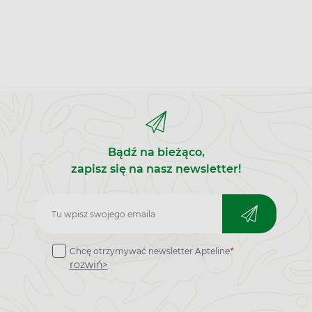
Bądź na bieżąco,
zapisz się na nasz newsletter!
Zapisz
do
Chcę otrzymywać newsletter Apteline
*
newslettera
rozwiń>