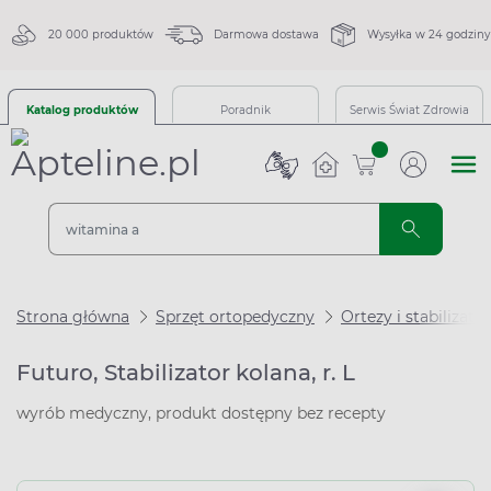
20 000 produktów
Darmowa dostawa
Wysyłka w 24 godziny
Katalog produktów
Poradnik
Serwis Świat Zdrowia
sztuk
Strona główna
Sprzęt ortopedyczny
Ortezy i stabilizato
Futuro, Stabilizator kolana, r. L
wyrób medyczny, produkt dostępny bez recepty