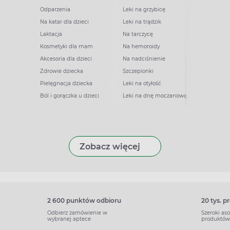
Odparzenia
Leki na grzybicę
Na katar dla dzieci
Leki na trądzik
Laktacja
Na tarczycę
Kosmetyki dla mam
Na hemoroidy
Akcesoria dla dzieci
Na nadciśnienie
Zdrowie dziecka
Szczepionki
Pielęgnacja dziecka
Leki na otyłość
Ból i gorączka u dzieci
Leki na dnę moczanową
Zobacz więcej
2 600 punktów odbioru
20 tys. 
Odbierz zamówienie w
Szeroki as
wybranej aptece
produktów