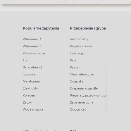
Popularne zapytania
Przeziębienie i grypa
Witamina D
Termometry
Witamina C
Krople do nosa
Krople do oczu
Inhalacje
Tran
Katar
Paracetamol
Kaszel
Ibuprofen
Olejki eteryczne
Melatonina
Gorączka
Elektrolity
Drapanie w gardle
Kolagen
Preparaty przeciwwirusowe
Zatoki
Zapalenie ucha
Woda morska
Odporność