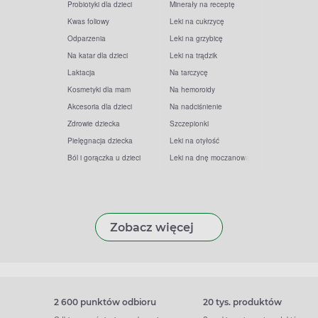
Probiotyki dla dzieci
Minerały na receptę
Kwas foliowy
Leki na cukrzycę
Odparzenia
Leki na grzybicę
Na katar dla dzieci
Leki na trądzik
Laktacja
Na tarczycę
Kosmetyki dla mam
Na hemoroidy
Akcesoria dla dzieci
Na nadciśnienie
Zdrowie dziecka
Szczepionki
Pielęgnacja dziecka
Leki na otyłość
Ból i gorączka u dzieci
Leki na dnę moczanową
Zobacz więcej
2 600 punktów odbioru
20 tys. produktów