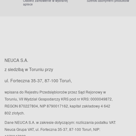
Odbierz zamówienie w wybranej
Szeroki asortyment produktów
aptece
NEUCA S.A.
z siedzibą w Toruniu przy
ul. Forteczna 35-37, 87-100 Toruń,
wpisana do Rejestru Przedsiębiorców przez Sąd Rejonowy w
Toruniu, VII Wydział Gospodarczy KRS pod nr KRS: 0000049872,
REGON 870227804, NIP 8790017162, kapitał zakładowy 4 642
802 złotych.
Dane NEUCA S.A. w zakresie dotyczącym: rozliczania podatku VAT:
Neuca Grupa VAT, ul. Forteczna 35-37, 87-100 Toruń, NIP: