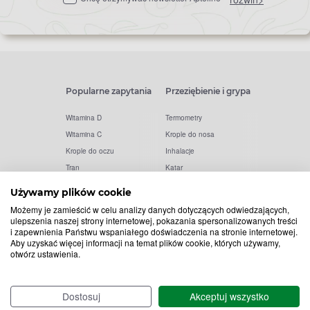
newslettera
Popularne zapytania
Przeziębienie i grypa
Witamina D
Termometry
Witamina C
Krople do nosa
Krople do oczu
Inhalacje
Tran
Katar
Paracetamol
Kaszel
Używamy plików cookie
Ibuprofen
Olejki eteryczne
Możemy je zamieścić w celu analizy danych dotyczących odwiedzających,
Melatonina
Gorączka
ulepszenia naszej strony internetowej, pokazania spersonalizowanych treści
i zapewnienia Państwu wspaniałego doświadczenia na stronie internetowej.
Elektrolity
Drapanie w gardle
Aby uzyskać więcej informacji na temat plików cookie, których używamy,
Kolagen
Preparaty przeciwwirusowe
otwórz ustawienia.
Zatoki
Zapalenie ucha
Woda morska
Odporność
Dostosuj
Akceptuj wszystko