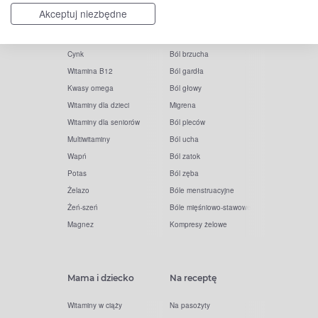
Akceptuj niezbędne
Witaminy i minerały
Ból
Cynk
Ból brzucha
Witamina B12
Ból gardła
Kwasy omega
Ból głowy
Witaminy dla dzieci
Migrena
Witaminy dla seniorów
Ból pleców
Multiwitaminy
Ból ucha
Wapń
Ból zatok
Potas
Ból zęba
Żelazo
Bóle menstruacyjne
Żeń-szeń
Bóle mięśniowo-stawowe
Magnez
Kompresy żelowe
Mama i dziecko
Na receptę
Witaminy w ciąży
Na pasożyty