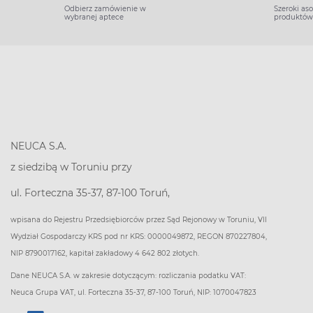
Odbierz zamówienie w
Szeroki as
wybranej aptece
produktów
NEUCA S.A.
z siedzibą w Toruniu przy
ul. Forteczna 35-37, 87-100 Toruń,
wpisana do Rejestru Przedsiębiorców przez Sąd Rejonowy w Toruniu, VII
Wydział Gospodarczy KRS pod nr KRS: 0000049872, REGON 870227804,
NIP 8790017162, kapitał zakładowy 4 642 802 złotych.
Dane NEUCA S.A. w zakresie dotyczącym: rozliczania podatku VAT:
Neuca Grupa VAT, ul. Forteczna 35-37, 87-100 Toruń, NIP: 1070047823