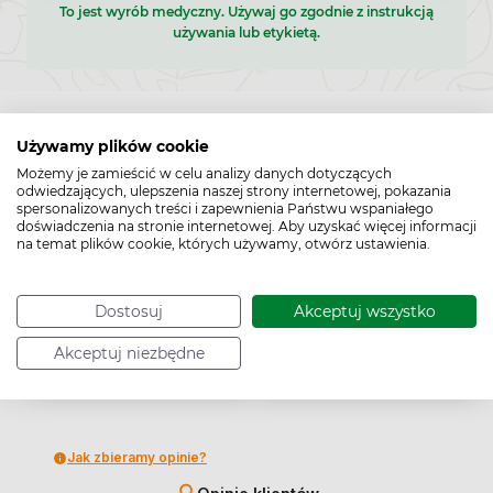
To jest wyrób medyczny. Używaj go zgodnie z instrukcją
używania lub etykietą.
Używamy plików cookie
Możemy je zamieścić w celu analizy danych dotyczących
odwiedzających, ulepszenia naszej strony internetowej, pokazania
5
40%
spersonalizowanych treści i zapewnienia Państwu wspaniałego
doświadczenia na stronie internetowej. Aby uzyskać więcej informacji
4
20%
3.6
na temat plików cookie, których używamy, otwórz ustawienia.
3
20%
5
opinii klientów
z całego okresu
Dostosuj
Akceptuj wszystko
2
0%
zebranych i zweryfikowanych przez
1
Akceptuj niezbędne
20%
Jak zbieramy opinie?