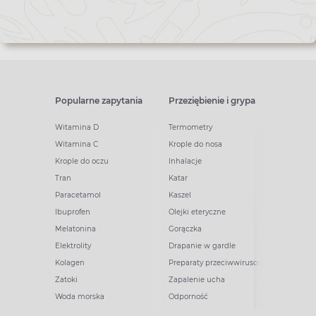
Popularne zapytania
Przeziębienie i grypa
Witamina D
Termometry
Witamina C
Krople do nosa
Krople do oczu
Inhalacje
Tran
Katar
Paracetamol
Kaszel
Ibuprofen
Olejki eteryczne
Melatonina
Gorączka
Elektrolity
Drapanie w gardle
Kolagen
Preparaty przeciwwirusowe
Zatoki
Zapalenie ucha
Woda morska
Odporność