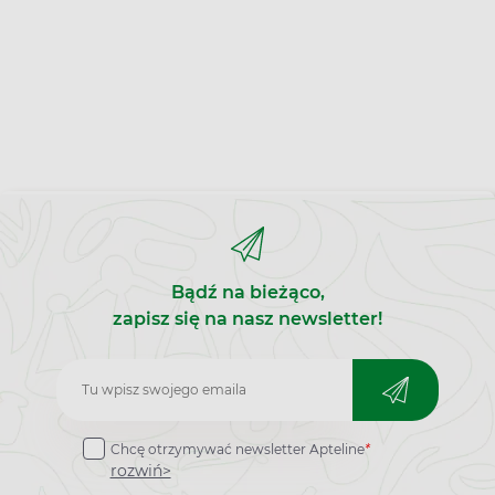
Bądź na bieżąco,
zapisz się na nasz newsletter!
Zapisz
do
Chcę otrzymywać newsletter Apteline
*
newslettera
rozwiń>