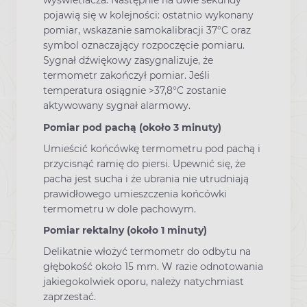
wyświetlacza. Następnie na dwie sekundy
pojawią się w kolejności: ostatnio wykonany
pomiar, wskazanie samokalibracji 37°C oraz
symbol oznaczający rozpoczęcie pomiaru.
Sygnał dźwiękowy zasygnalizuje, że
termometr zakończył pomiar. Jeśli
temperatura osiągnie >37,8°C zostanie
aktywowany sygnał alarmowy.
Pomiar pod pachą (około 3 minuty)
Umieścić końcówkę termometru pod pachą i
przycisnąć ramię do piersi. Upewnić się, że
pacha jest sucha i że ubrania nie utrudniają
prawidłowego umieszczenia końcówki
termometru w dole pachowym.
Pomiar rektalny (około 1 minuty)
Delikatnie włożyć termometr do odbytu na
głębokość około 15 mm. W razie odnotowania
jakiegokolwiek oporu, należy natychmiast
zaprzestać.