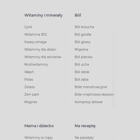
Witaminy i minerały
Ból
Cynk
Ból brzucha
Witamina B12
Ból gardła
Kwasy omega
Ból głowy
Witaminy dla dzieci
Migrena
Witaminy dla seniorów
Ból pleców
Multiwitaminy
Ból ucha
Wapń
Ból zatok
Potas
Ból zęba
Żelazo
Bóle menstruacyjne
Żeń-szeń
Bóle mięśniowo-stawowe
Magnez
Kompresy żelowe
Mama i dziecko
Na receptę
Witaminy w ciąży
Na pasożyty