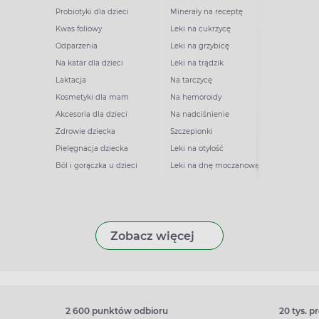
Probiotyki dla dzieci
Minerały na receptę
Kwas foliowy
Leki na cukrzycę
Odparzenia
Leki na grzybicę
Na katar dla dzieci
Leki na trądzik
Laktacja
Na tarczycę
Kosmetyki dla mam
Na hemoroidy
Akcesoria dla dzieci
Na nadciśnienie
Zdrowie dziecka
Szczepionki
Pielęgnacja dziecka
Leki na otyłość
Ból i gorączka u dzieci
Leki na dnę moczanową
Zobacz więcej
2 600 punktów odbioru
20 tys. 