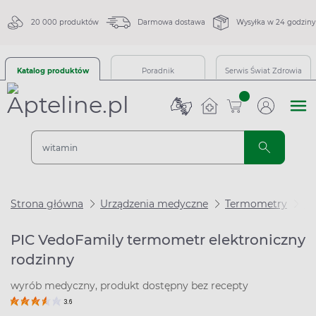
20 000 produktów
Darmowa dostawa
Wysyłka w 24 godziny
Katalog produktów
Poradnik
Serwis Świat Zdrowia
sztuk
Strona główna
Urządzenia medyczne
Termometry
Te
PIC VedoFamily termometr elektroniczny
rodzinny
wyrób medyczny, produkt dostępny bez recepty
3.6