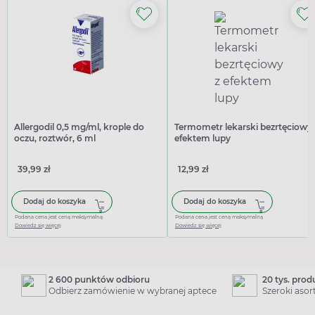
Allergodil 0,5 mg/ml, krople do
Termometr lekarski bezrtęciowy 
oczu, roztwór, 6 ml
efektem lupy
39,99 zł
12,99 zł
Dodaj do koszyka
Dodaj do koszyka
Podana cena jest ceną maksymalną
Podana cena jest ceną maksymalną
Dowiedz się więcej
Dowiedz się więcej
2 600 punktów odbioru
20 tys. pro
Odbierz zamówienie w wybranej aptece
Szeroki aso