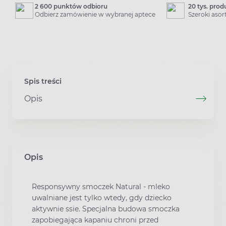
2 600 punktów odbioru
20 tys. pro
Odbierz zamówienie w wybranej aptece
Szeroki aso
Spis treści
Opis
Opis
Responsywny smoczek Natural - mleko
uwalniane jest tylko wtedy, gdy dziecko
aktywnie ssie. Specjalna budowa smoczka
zapobiegająca kapaniu chroni przed