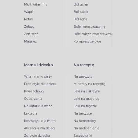
Multiwitaminy
Ból ucha
Wapń
Ból zatok
Potas
Ból zęba
Żelazo
Bóle menstruacyjne
Żeń-szeń
Bóle mięśniowo-stawowe
Magnez
Kompresy żelowe
Mama i dziecko
Na receptę
Witaminy w ciąży
Na pasożyty
Probiotyki dla dzieci
Minerały na receptę
Kwas foliowy
Leki na cukrzycę
Odparzenia
Leki na grzybicę
Na katar dla dzieci
Leki na trądzik
Laktacja
Na tarczycę
Kosmetyki dla mam
Na hemoroidy
Akcesoria dla dzieci
Na nadciśnienie
Zdrowie dziecka
Szczepionki