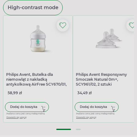
High-contrast mode
Philips Avent, Butelka dla
Philips Avent Responsywny
niemowląt z nakładką
Smoczek Natural 0m+,
antykolkową AirFree SCY670/01,
SCY961/02, 2 sztuki
125 ml
58,99 zł
34,49 zł
Dodaj do koszyka
Dodaj do koszyka
Podana cena jest ceną maksymalną
Podana cena jest ceną maksymalną
Dowiedz się więcej
Dowiedz się więcej