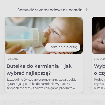
Sprawdź rekomendowane poradniki:
Karmienie piersią
14/12/2017
04/05/20
Butelka do karmienia − jak
Wybó
wybrać najlepszą?
o cz
zani
Szczególnie świeżo upieczone mamy zadają sobie
Podpowi
pytanie, jaką butelkę do karmienia wybrać. W
czym si
sklepach możemy znaleźć całą gamę produktów.
butelki