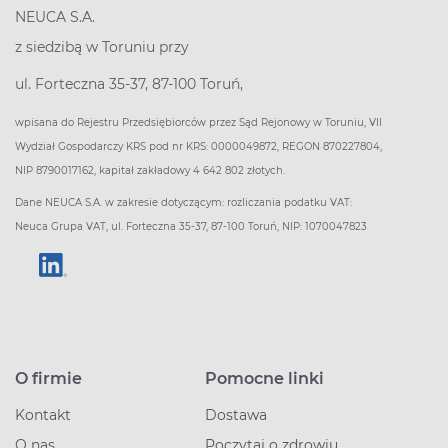
NEUCA S.A.
z siedzibą w Toruniu przy
ul. Forteczna 35-37, 87-100 Toruń,
wpisana do Rejestru Przedsiębiorców przez Sąd Rejonowy w Toruniu, VII
Wydział Gospodarczy KRS pod nr KRS: 0000049872, REGON 870227804,
NIP 8790017162, kapitał zakładowy 4 642 802 złotych.
Dane NEUCA S.A. w zakresie dotyczącym: rozliczania podatku VAT:
Neuca Grupa VAT, ul. Forteczna 35-37, 87-100 Toruń, NIP: 1070047823
O firmie
Pomocne linki
Kontakt
Dostawa
O nas
Poczytaj o zdrowiu