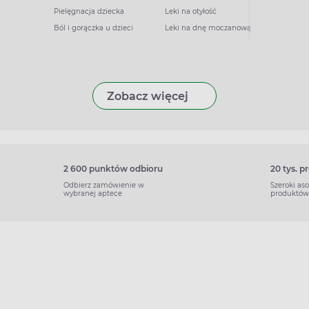
Pielęgnacja dziecka
Leki na otyłość
Ból i gorączka u dzieci
Leki na dnę moczanową
Zobacz więcej
2 600 punktów odbioru
20 tys. 
Odbierz zamówienie w
Szeroki as
wybranej aptece
produktów