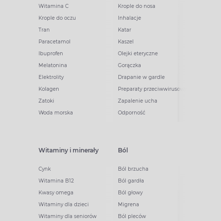
Witamina C
Krople do nosa
Krople do oczu
Inhalacje
Tran
Katar
Paracetamol
Kaszel
Ibuprofen
Olejki eteryczne
Melatonina
Gorączka
Elektrolity
Drapanie w gardle
Kolagen
Preparaty przeciwwirusowe
Zatoki
Zapalenie ucha
Woda morska
Odporność
Witaminy i minerały
Ból
Cynk
Ból brzucha
Witamina B12
Ból gardła
Kwasy omega
Ból głowy
Witaminy dla dzieci
Migrena
Witaminy dla seniorów
Ból pleców