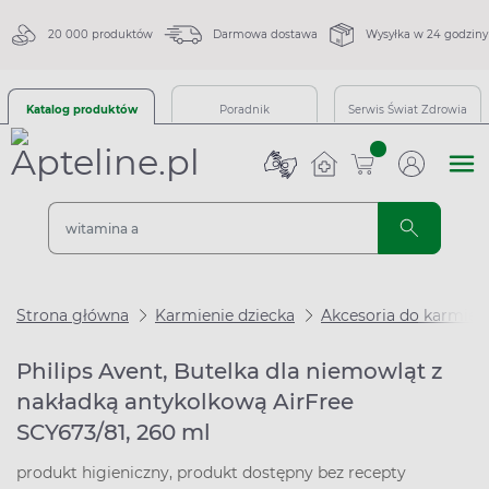
20 000 produktów
Darmowa dostawa
Wysyłka w 24 godziny
Katalog produktów
Poradnik
Serwis Świat Zdrowia
sztuk
Strona główna
Karmienie dziecka
Akcesoria do karmien
Philips Avent, Butelka dla niemowląt z
nakładką antykolkową AirFree
SCY673/81, 260 ml
produkt higieniczny, produkt dostępny bez recepty