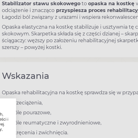
Stabilizator stawu skokowego
to
opaska na kostkę
odciążenie i znacząco
przyspiesza proces rehabilitacy
Łagodzi ból związany z urazami i wspiera rekonwalescen
Opaska elastyczna na kostkę stabilizuje i usztywnia tę c
skokowym. Skarpetka składa się z części dzianej – skar
ściągaczy: węższy po założeniu rehabilitacyjnej skarpet
szerszy – powyżej kostki.
Wskazania
Opaska rehabilitacyjna na kostkę sprawdza się w przypa
przeciążenia,
bóle pourazowe,
h,
ści i
bóle reumatyczne i zwyrodnieniowe,
ej.
y,
skręcenia i zwichnięcia.