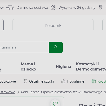
ów
Darmowa dostawa
Wysyłka w 24 godziny
Poradnik
a
Mama i
Kosmetyki i
Higiena
ę
dziecko
Dermokosmety
roduktowe
Ostatnie sztuki
Popularne
Krótk
 stawowe
Pani Teresa, Opaska elastyczna stawu skokowego, s