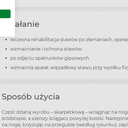
Działanie
wczesna rehabilitacja stawów po złamaniach, operac
wzmacnianie i ochrona stawów
po zdjęciu opatrunków gipsowych
wzmacnia aparat więzadłowy stawu przy wysiłku fi
Sposób użycia
Część dzianą wyrobu – skarpetkową – wciągnąć na nogę
śródstopie, a szerszy ściągacz powyżej kostki. Następnie
na nogę, krzyżując na przegubie (według rysunku), zapią