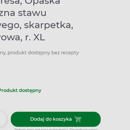
eresa, Opaska
czna stawu
ego, skarpetka,
owa, r. XL
y, produkt dostępny bez recepty
Produkt dostępny
+
Dodaj do koszyka
Dodaj do koszyka Pani Teresa,