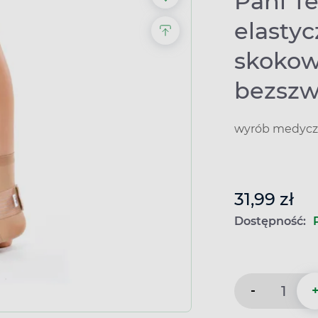
Pani T
elasty
skokow
bezszw
wyrób medyczn
31,99 zł
Dostępność:
-