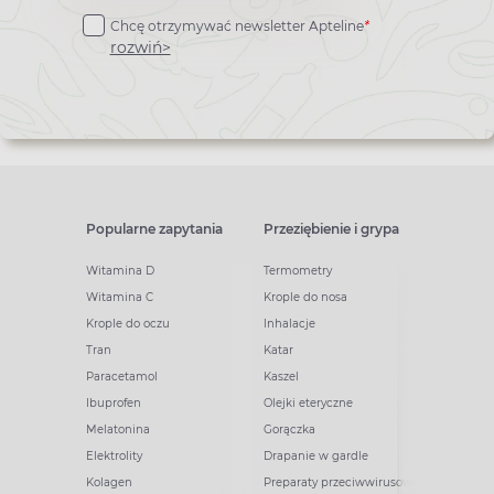
do
Chcę otrzymywać newsletter Apteline
*
newslettera
rozwiń>
Popularne zapytania
Przeziębienie i grypa
Witamina D
Termometry
Witamina C
Krople do nosa
Krople do oczu
Inhalacje
Tran
Katar
Paracetamol
Kaszel
Ibuprofen
Olejki eteryczne
Melatonina
Gorączka
Elektrolity
Drapanie w gardle
Kolagen
Preparaty przeciwwirusowe