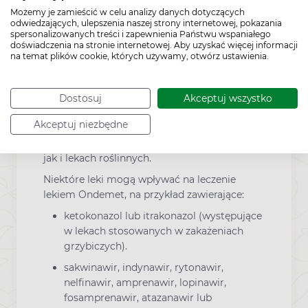
Możemy je zamieścić w celu analizy danych dotyczących
prowadzenia pojazdów i obsługiwania
odwiedzających, ulepszenia naszej strony internetowej, pokazania
maszyn.
spersonalizowanych treści i zapewnienia Państwu wspaniałego
doświadczenia na stronie internetowej. Aby uzyskać więcej informacji
na temat plików cookie, których używamy, otwórz ustawienia.
Interakcje z innymi lekami
Należy powiedzieć lekarzowi lub farmaceucie
Dostosuj
Akceptuj wszystko
o wszystkich lekach stosowanych obecnie lub
Akceptuj niezbędne
ostatnio, a także o lekach, które pacjent
planuje stosować, zarówno lekach bez recepty
jak i lekach roślinnych.
Niektóre leki mogą wpływać na leczenie
lekiem Ondemet, na przykład zawierające:
ketokonazol lub itrakonazol (występujące
w lekach stosowanych w zakażeniach
grzybiczych).
sakwinawir, indynawir, rytonawir,
nelfinawir, amprenawir, lopinawir,
fosamprenawir, atazanawir lub