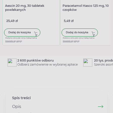
Aescin 20 mg, 30 tabletek
Paracetamol Hasco 125 mg, 10
powlekanych
czopków
25,49 zł
5,49 zł
Dodaj do koszyka
Dodaj do koszyka
Podana cena jest ceną maksymalną
Podana cena jest ceną maksymalną
Dowiedz się więcej
Dowiedz się więcej
2 600 punktów odbioru
20 tys. pro
Odbierz zamówienie w wybranej aptece
Szeroki aso
Spis treści
Opis