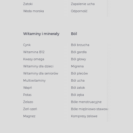
Zatoki
Zapalenie ucha
Woda morska
Odporność
Witaminy i minerały
Ból
Cynk
Ból brzucha
Witamina B12
Ból gardła
Kwasy omega
Ból głowy
Witaminy dla dzieci
Migrena
Witaminy dla seniorów
Ból pleców
Multiwitaminy
Ból ucha
Wapń
Ból zatok
Potas
Ból zęba
Żelazo
Bóle menstruacyjne
Żeń-szeń
Bóle mięśniowo-stawowe
Magnez
Kompresy żelowe