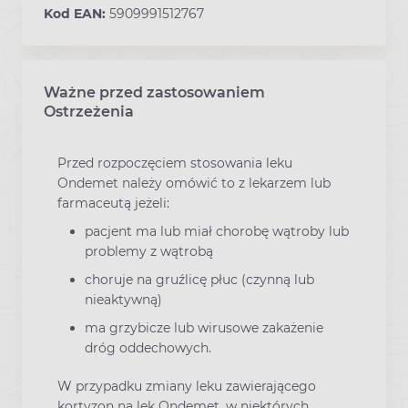
Kod EAN:
5909991512767
Ważne przed zastosowaniem
Ostrzeżenia
Przed rozpoczęciem stosowania leku
Ondemet należy omówić to z lekarzem lub
farmaceutą jeżeli:
pacjent ma lub miał chorobę wątroby lub
problemy z wątrobą
choruje na gruźlicę płuc (czynną lub
nieaktywną)
ma grzybicze lub wirusowe zakażenie
dróg oddechowych.
W przypadku zmiany leku zawierającego
kortyzon na lek Ondemet, w niektórych