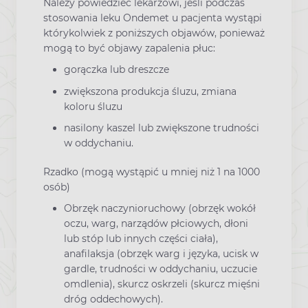
Należy powiedzieć lekarzowi, jeśli podczas
stosowania leku Ondemet u pacjenta wystąpi
którykolwiek z poniższych objawów, ponieważ
mogą to być objawy zapalenia płuc:
gorączka lub dreszcze
zwiększona produkcja śluzu, zmiana
koloru śluzu
nasilony kaszel lub zwiększone trudności
w oddychaniu.
Rzadko (mogą wystąpić u mniej niż 1 na 1000
osób)
Obrzęk naczynioruchowy (obrzęk wokół
oczu, warg, narządów płciowych, dłoni
lub stóp lub innych części ciała),
anafilaksja (obrzęk warg i języka, ucisk w
gardle, trudności w oddychaniu, uczucie
omdlenia), skurcz oskrzeli (skurcz mięśni
dróg oddechowych).