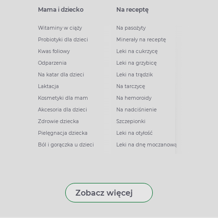
Mama i dziecko
Na receptę
Witaminy w ciąży
Na pasożyty
Probiotyki dla dzieci
Minerały na receptę
Kwas foliowy
Leki na cukrzycę
Odparzenia
Leki na grzybicę
Na katar dla dzieci
Leki na trądzik
Laktacja
Na tarczycę
Kosmetyki dla mam
Na hemoroidy
Akcesoria dla dzieci
Na nadciśnienie
Zdrowie dziecka
Szczepionki
Pielęgnacja dziecka
Leki na otyłość
Ból i gorączka u dzieci
Leki na dnę moczanową
Zobacz więcej