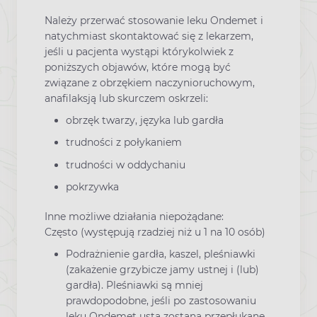
Należy przerwać stosowanie leku Ondemet i
natychmiast skontaktować się z lekarzem,
jeśli u pacjenta wystąpi którykolwiek z
poniższych objawów, które mogą być
związane z obrzękiem naczynioruchowym,
anafilaksją lub skurczem oskrzeli:
obrzęk twarzy, języka lub gardła
trudności z połykaniem
trudności w oddychaniu
pokrzywka
Inne możliwe działania niepożądane:
Często (występują rzadziej niż u 1 na 10 osób)
Podrażnienie gardła, kaszel, pleśniawki
(zakażenie grzybicze jamy ustnej i (lub)
gardła). Pleśniawki są mniej
prawdopodobne, jeśli po zastosowaniu
leku Ondemet usta zostaną przepłukane