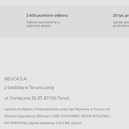
2 600 punktów odbioru
20 tys. 
Odbierz zamówienie w
Szeroki as
wybranej aptece
produktów
NEUCA S.A.
z siedzibą w Toruniu przy
ul. Forteczna 35-37, 87-100 Toruń,
wpisana do Rejestru Przedsiębiorców przez Sąd Rejonowy w Toruniu, VII
Wydział Gospodarczy KRS pod nr KRS: 0000049872, REGON 870227804,
NIP 8790017162, kapitał zakładowy 4 642 802 złotych.