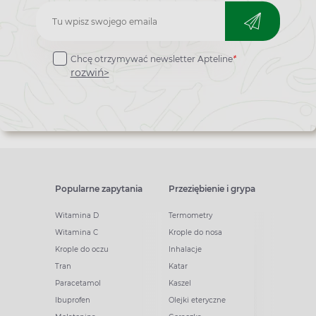
Zapisz
do
Chcę otrzymywać newsletter Apteline
*
newslettera
rozwiń>
Popularne zapytania
Przeziębienie i grypa
Witamina D
Termometry
Witamina C
Krople do nosa
Krople do oczu
Inhalacje
Tran
Katar
Paracetamol
Kaszel
Ibuprofen
Olejki eteryczne