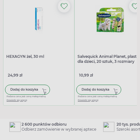
HEXAGYN żel, 30 ml
Salvequick Animal Planet, plastr
dla dzieci, 20 sztuk, 3 rozmiary
24,99 zł
10,99 zł
Dodaj do koszyka
Dodaj do koszyka
Podana cena jest ceną maksymalną
Podana cena jest ceną maksymalną
Dowiedz się więcej
Dowiedz się więcej
2 600 punktów odbioru
20 tys. pro
Odbierz zamówienie w wybranej aptece
Szeroki aso