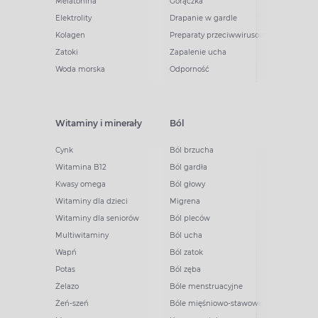
Melatonina
Gorączka
Elektrolity
Drapanie w gardle
Kolagen
Preparaty przeciwwirusowe
Zatoki
Zapalenie ucha
Woda morska
Odporność
Witaminy i minerały
Ból
Cynk
Ból brzucha
Witamina B12
Ból gardła
Kwasy omega
Ból głowy
Witaminy dla dzieci
Migrena
Witaminy dla seniorów
Ból pleców
Multiwitaminy
Ból ucha
Wapń
Ból zatok
Potas
Ból zęba
Żelazo
Bóle menstruacyjne
Żeń-szeń
Bóle mięśniowo-stawowe