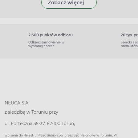
Zobacz więcej
2 600 punktów odbioru
20 tys. 
Odbierz zamówienie w
Szeroki as
wybranej aptece
produktów
NEUCA S.A.
z siedzibą w Toruniu przy
ul. Forteczna 35-37, 87-100 Toruń,
wpisana do Rejestru Przedsiębiorców przez Sąd Rejonowy w Toruniu, VII