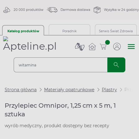
20 000 produktów
Darmowa dostawa
Wysyłka w 24 godziny
Katalog produktów
Poradnik
Serwis Świat Zdrowia
sztuk
Strona główna
Materiały opatrunkowe
Plastry
Przyle
Przylepiec Omnipor, 1,25 cm x 5 m, 1
sztuka
wyrób medyczny, produkt dostępny bez recepty