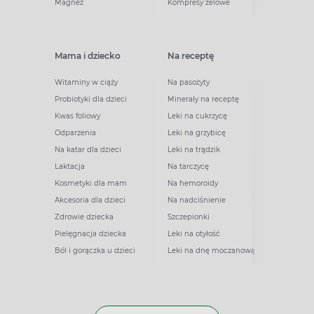
Magnez
Kompresy żelowe
Mama i dziecko
Na receptę
Witaminy w ciąży
Na pasożyty
Probiotyki dla dzieci
Minerały na receptę
Kwas foliowy
Leki na cukrzycę
Odparzenia
Leki na grzybicę
Na katar dla dzieci
Leki na trądzik
Laktacja
Na tarczycę
Kosmetyki dla mam
Na hemoroidy
Akcesoria dla dzieci
Na nadciśnienie
Zdrowie dziecka
Szczepionki
Pielęgnacja dziecka
Leki na otyłość
Ból i gorączka u dzieci
Leki na dnę moczanową