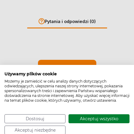
Pytania i odpowiedzi (0)
Zadaj pytanie
Używamy plików cookie
Możemy je zamieścić w celu analizy danych dotyczących
odwiedzających, ulepszenia naszej strony internetowej, pokazania
spersonalizowanych treści i zapewnienia Państwu wspaniałego
doświadczenia na stronie internetowej. Aby uzyskać więcej informacji
na temat plików cookie, których używamy, otwórz ustawienia.
Dostosuj
Akceptuj wszystko
Akceptuj niezbędne
Cechy produktu