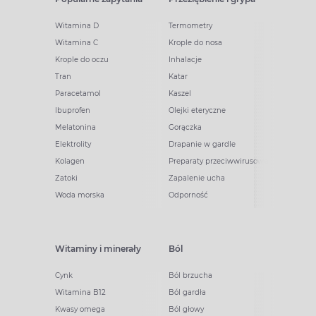
Witamina D
Termometry
Witamina C
Krople do nosa
Krople do oczu
Inhalacje
Tran
Katar
Paracetamol
Kaszel
Ibuprofen
Olejki eteryczne
Melatonina
Gorączka
Elektrolity
Drapanie w gardle
Kolagen
Preparaty przeciwwirusowe
Zatoki
Zapalenie ucha
Woda morska
Odporność
Witaminy i minerały
Ból
Cynk
Ból brzucha
Witamina B12
Ból gardła
Kwasy omega
Ból głowy