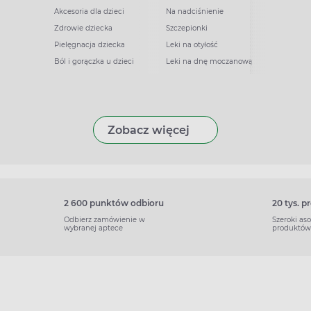
Akcesoria dla dzieci
Na nadciśnienie
Zdrowie dziecka
Szczepionki
Pielęgnacja dziecka
Leki na otyłość
Ból i gorączka u dzieci
Leki na dnę moczanową
Zobacz więcej
2 600 punktów odbioru
20 tys. 
Odbierz zamówienie w
Szeroki as
wybranej aptece
produktów