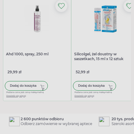
Ahd 1000, spray, 250 ml
Silicolgel, żel doustny w
saszetkach, 15 ml x 12 sztuk
29,99 zł
52,99 zł
Dodaj do koszyka
Dodaj do koszyka
Podana cena jest ceną maksymalną
Podana cena jest ceną maksymalną
Dowiedz się więcej
Dowiedz się więcej
2 600 punktów odbioru
20 tys. pro
Odbierz zamówienie w wybranej aptece
Szeroki aso