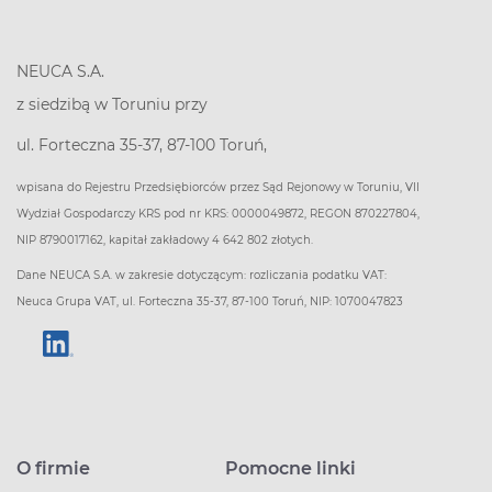
NEUCA S.A.
z siedzibą w Toruniu przy
ul. Forteczna 35-37, 87-100 Toruń,
wpisana do Rejestru Przedsiębiorców przez Sąd Rejonowy w Toruniu, VII
Wydział Gospodarczy KRS pod nr KRS: 0000049872, REGON 870227804,
NIP 8790017162, kapitał zakładowy 4 642 802 złotych.
Dane NEUCA S.A. w zakresie dotyczącym: rozliczania podatku VAT:
Neuca Grupa VAT, ul. Forteczna 35-37, 87-100 Toruń, NIP: 1070047823
O firmie
Pomocne linki