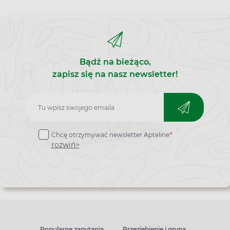
Bądź na bieżąco,
zapisz się na nasz newsletter!
Zapisz
do
Chcę otrzymywać newsletter Apteline
*
newslettera
rozwiń>
Popularne zapytania
Przeziębienie i grypa