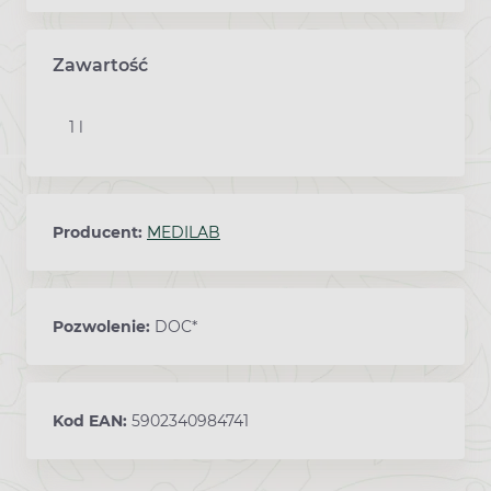
Zawartość
1 l
Producent:
MEDILAB
Pozwolenie:
DOC*
Kod EAN:
5902340984741