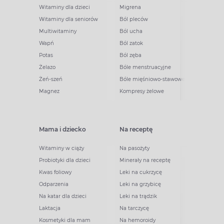
Witaminy dla dzieci
Migrena
Witaminy dla seniorów
Ból pleców
Multiwitaminy
Ból ucha
Wapń
Ból zatok
Potas
Ból zęba
Żelazo
Bóle menstruacyjne
Żeń-szeń
Bóle mięśniowo-stawowe
Magnez
Kompresy żelowe
Mama i dziecko
Na receptę
Witaminy w ciąży
Na pasożyty
Probiotyki dla dzieci
Minerały na receptę
Kwas foliowy
Leki na cukrzycę
Odparzenia
Leki na grzybicę
Na katar dla dzieci
Leki na trądzik
Laktacja
Na tarczycę
Kosmetyki dla mam
Na hemoroidy