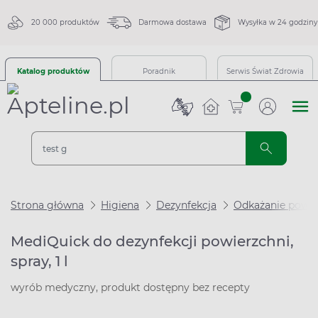
20 000 produktów
Darmowa dostawa
Wysyłka w 24 godziny
Katalog produktów
Poradnik
Serwis Świat Zdrowia
sztuk
Strona główna
Higiena
Dezynfekcja
Odkażanie powie
MediQuick do dezynfekcji powierzchni,
spray, 1 l
wyrób medyczny, produkt dostępny bez recepty