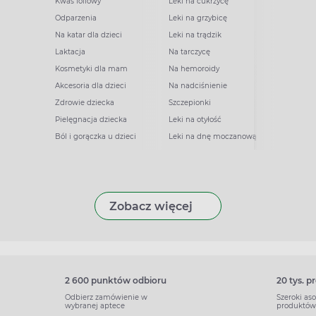
Kwas foliowy
Leki na cukrzycę
Odparzenia
Leki na grzybicę
Na katar dla dzieci
Leki na trądzik
Laktacja
Na tarczycę
Kosmetyki dla mam
Na hemoroidy
Akcesoria dla dzieci
Na nadciśnienie
Zdrowie dziecka
Szczepionki
Pielęgnacja dziecka
Leki na otyłość
Ból i gorączka u dzieci
Leki na dnę moczanową
Zobacz więcej
2 600 punktów odbioru
20 tys. 
Odbierz zamówienie w
Szeroki as
wybranej aptece
produktów