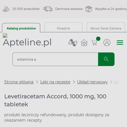
20 000 produktów
Darmowa dostawa
Wysyłka w 24 godziny
Katalog produktów
Poradnik
Serwis Świat Zdrowia
sztuk
Strona główna
Leki na receptę
Układ nerwowy
Leki 
Levetiracetam Accord, 1000 mg, 100
tabletek
produkt leczniczy refundowany, produkt dostępny za
okazaniem recepty