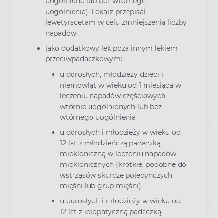
uogólnione lub bez wtórnego
uogólnienia). Lekarz przepisał
lewetyracetam w celu zmniejszenia liczby
napadów;
jako dodatkowy lek poza innym lekiem
przeciwpadaczkowym:
u dorosłych, młodzieży dzieci i
niemowląt w wieku od 1 miesiąca w
leczeniu napadów częściowych
wtórnie uogólnionych lub bez
wtórnego uogólnienia
u dorosłych i młodzieży w wieku od
12 lat z młodzieńczą padaczką
miokloniczną w leczeniu napadów
mioklonicznych (krótkie, podobne do
wstrząsów skurcze pojedynczych
mięśni lub grup mięśni),
u dorosłych i młodzieży w wieku od
12 lat z idiopatyczną padaczką