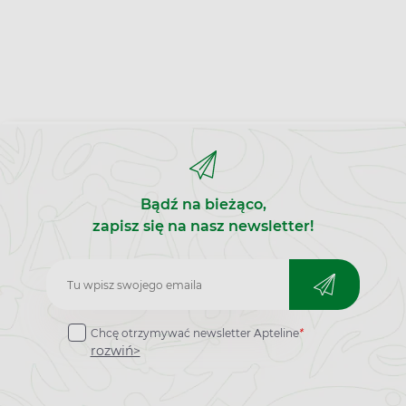
Bądź na bieżąco,
zapisz się na nasz newsletter!
Zapisz
do
Chcę otrzymywać newsletter Apteline
*
newslettera
rozwiń>