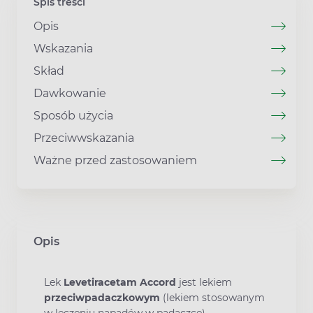
Spis treści
Opis
Wskazania
Skład
Dawkowanie
Sposób użycia
Przeciwwskazania
Ważne przed zastosowaniem
Opis
Lek
Levetiracetam Accord
jest lekiem
przeciwpadaczkowym
(lekiem stosowanym
w leczeniu napadów w padaczce).