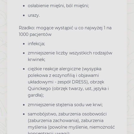
osłabienie mięśni, ból mięśni;
urazy.
Rzadko: mogące wystąpić u co najwyżej 1 na
1000 pacjentów
infekcja;
zmniejszenie liczby wszystkich rodzajów
krwinek;
ciężkie reakcje alergiczne (wysypka
polekowa z eozynofilią i objawami
układowymi - zespół DRESS), obrzęk
Quinckego (obrzęk twarzy, ust, języka i
gardła);
zmniejszenie stężenia sodu we krwi;
samobójstwo, zaburzenia osobowości
(zaburzenia zachowania), zaburzenia
myślenia (powolne myślenie, niemożność
koncentracji uwagi);