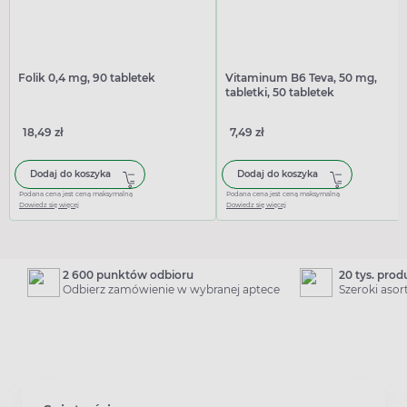
Folik 0,4 mg, 90 tabletek
Vitaminum B6 Teva, 50 mg,
tabletki, 50 tabletek
18,49 zł
7,49 zł
Dodaj do koszyka
Dodaj do koszyka
Podana cena jest ceną maksymalną
Podana cena jest ceną maksymalną
Dowiedz się więcej
Dowiedz się więcej
2 600 punktów odbioru
20 tys. pro
Odbierz zamówienie w wybranej aptece
Szeroki aso