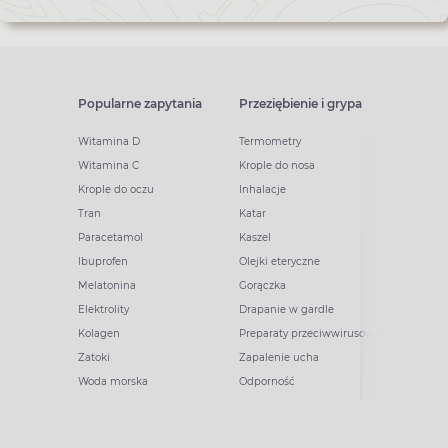
Popularne zapytania
Przeziębienie i grypa
Witamina D
Termometry
Witamina C
Krople do nosa
Krople do oczu
Inhalacje
Tran
Katar
Paracetamol
Kaszel
Ibuprofen
Olejki eteryczne
Melatonina
Gorączka
Elektrolity
Drapanie w gardle
Kolagen
Preparaty przeciwwirusowe
Zatoki
Zapalenie ucha
Woda morska
Odporność