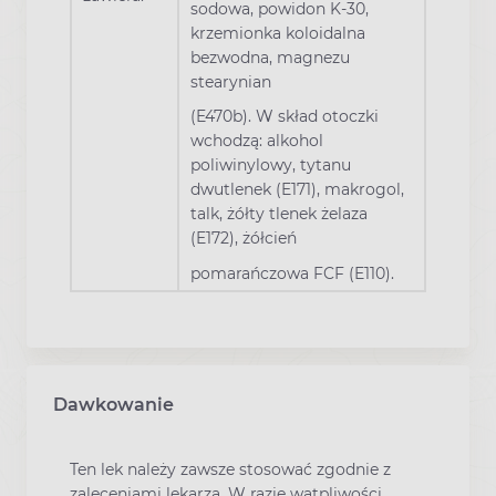
sodowa, powidon K-30,
krzemionka koloidalna
bezwodna, magnezu
stearynian
(E470b). W skład otoczki
wchodzą: alkohol
poliwinylowy, tytanu
dwutlenek (E171), makrogol,
talk, żółty tlenek żelaza
(E172), żółcień
pomarańczowa FCF (E110).
Dawkowanie
Ten lek należy zawsze stosować zgodnie z
zaleceniami lekarza. W razie wątpliwości