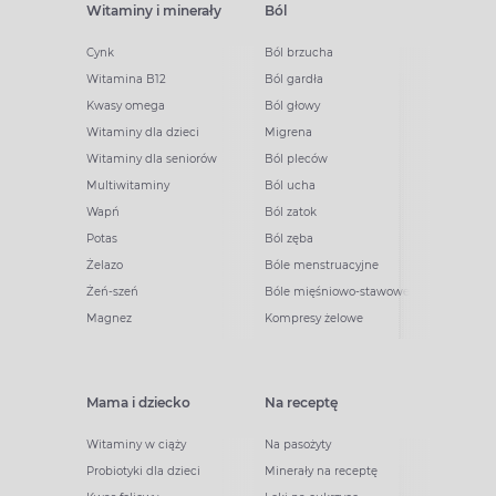
Witaminy i minerały
Ból
Cynk
Ból brzucha
Witamina B12
Ból gardła
Kwasy omega
Ból głowy
Witaminy dla dzieci
Migrena
Witaminy dla seniorów
Ból pleców
Multiwitaminy
Ból ucha
Wapń
Ból zatok
Potas
Ból zęba
Żelazo
Bóle menstruacyjne
Żeń-szeń
Bóle mięśniowo-stawowe
Magnez
Kompresy żelowe
Mama i dziecko
Na receptę
Witaminy w ciąży
Na pasożyty
Probiotyki dla dzieci
Minerały na receptę