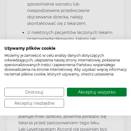
spowolnienie wzrostu lub
niespodziewane przedwczesne
dojrzewanie dziecka, należy
skontaktować się z lekarzem.
U niektórych pacjentów leczonych lekami
przeciwpadaczkowymi, takimi jak
Levetiracetam Accord, występowały
Używamy plików cookie
myśli o samookaleczeniu lub myśli
Możemy je zamieścić w celu analizy danych dotyczących
samobójcze.W przypadku objawów
odwiedzających, ulepszenia naszej strony internetowej, pokazania
depresji i (lub) myśli samobójczych,
spersonalizowanych treści i zapewnienia Państwu wspaniałego
doświadczenia na stronie internetowej. Aby uzyskać więcej informacji
należy skontaktować się z lekarzem.
na temat plików cookie, których używamy, otwórz ustawienia.
Ciąża i laktacja
Dostosuj
Akceptuj wszystko
Akceptuj niezbędne
Jeśli pacjentka jest w ciąży lub karmi piersią,
przypuszcza że może być w ciąży lub gdy
planuje mieć dziecko, powinna poradzić się
lekarza przed zastosowaniem tego leku.
Lek Levetiracetam Accord nie powinien być