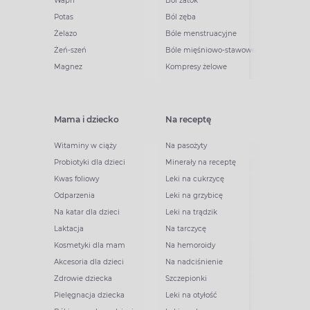
Wapń
Ból zatok
Potas
Ból zęba
Żelazo
Bóle menstruacyjne
Żeń-szeń
Bóle mięśniowo-stawowe
Magnez
Kompresy żelowe
Mama i dziecko
Na receptę
Witaminy w ciąży
Na pasożyty
Probiotyki dla dzieci
Minerały na receptę
Kwas foliowy
Leki na cukrzycę
Odparzenia
Leki na grzybicę
Na katar dla dzieci
Leki na trądzik
Laktacja
Na tarczycę
Kosmetyki dla mam
Na hemoroidy
Akcesoria dla dzieci
Na nadciśnienie
Zdrowie dziecka
Szczepionki
Pielęgnacja dziecka
Leki na otyłość