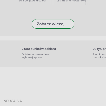
Ból i gorączka u dzieci
Leki na dnę moczanową
Zobacz więcej
2 600 punktów odbioru
20 tys. 
Odbierz zamówienie w
Szeroki as
wybranej aptece
produktów
NEUCA S.A.