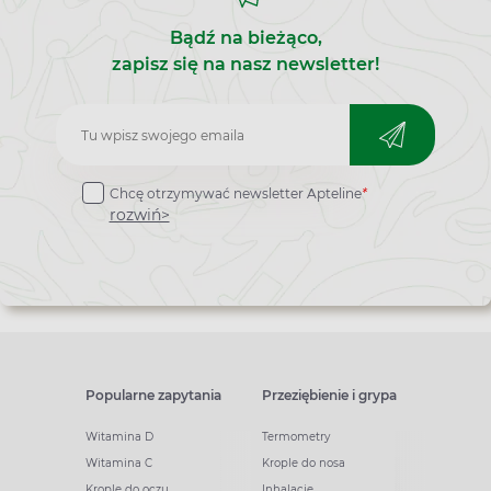
Bądź na bieżąco,
zapisz się na nasz newsletter!
Zapisz
do
Chcę otrzymywać newsletter Apteline
*
newslettera
rozwiń>
Popularne zapytania
Przeziębienie i grypa
Witamina D
Termometry
Witamina C
Krople do nosa
Krople do oczu
Inhalacje