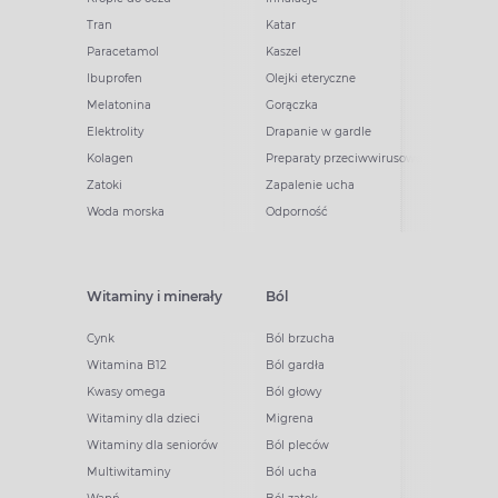
Tran
Katar
Paracetamol
Kaszel
Ibuprofen
Olejki eteryczne
Melatonina
Gorączka
Elektrolity
Drapanie w gardle
Kolagen
Preparaty przeciwwirusowe
Zatoki
Zapalenie ucha
Woda morska
Odporność
Witaminy i minerały
Ból
Cynk
Ból brzucha
Witamina B12
Ból gardła
Kwasy omega
Ból głowy
Witaminy dla dzieci
Migrena
Witaminy dla seniorów
Ból pleców
Multiwitaminy
Ból ucha