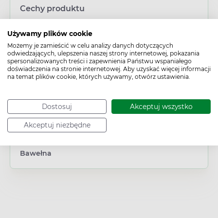
Cechy produktu
Typ produktu:
Używamy plików cookie
Wyrób medyczny
Możemy je zamieścić w celu analizy danych dotyczących
Wiek:
odwiedzających, ulepszenia naszej strony internetowej, pokazania
Dorosły
/
Dziecko
/
Młodzież
/
Niemowlę
/
spersonalizowanych treści i zapewnienia Państwu wspaniałego
Senior
doświadczenia na stronie internetowej. Aby uzyskać więcej informacji
na temat plików cookie, których używamy, otwórz ustawienia.
Płeć:
Dowolna
Działanie/właściwości:
Dostosuj
Akceptuj wszystko
Ochronne
Problem:
Akceptuj niezbędne
Rana skóry
Materiał:
Bawełna