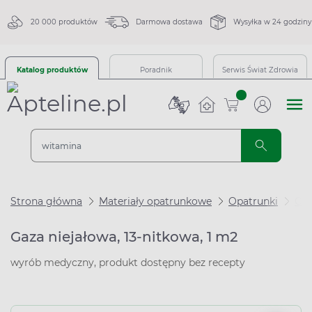
20 000 produktów
Darmowa dostawa
Wysyłka w 24 godziny
Katalog produktów
Poradnik
Serwis Świat Zdrowia
sztuk
Strona główna
Materiały opatrunkowe
Opatrunki
Ga
Gaza niejałowa, 13-nitkowa, 1 m2
wyrób medyczny, produkt dostępny bez recepty