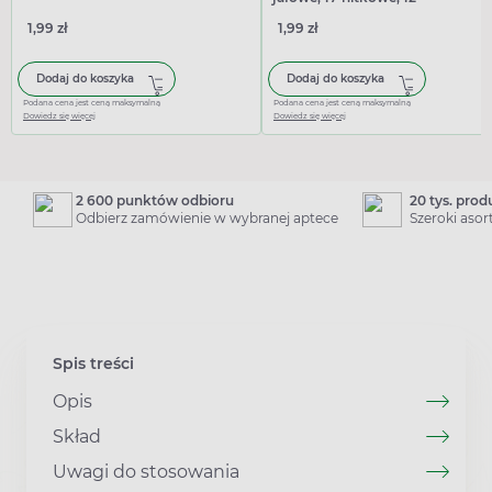
warstwowe, 3 sztuki
1,99 zł
1,99 zł
Dodaj do koszyka
Dodaj do koszyka
Podana cena jest ceną maksymalną
Podana cena jest ceną maksymalną
Dowiedz się więcej
Dowiedz się więcej
2 600 punktów odbioru
20 tys. pro
Odbierz zamówienie w wybranej aptece
Szeroki aso
Spis treści
Opis
Skład
Uwagi do stosowania