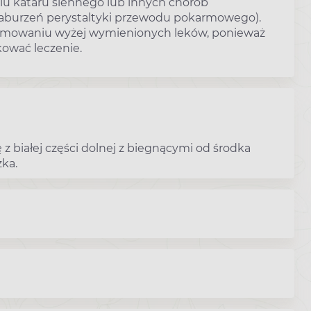
niu kataru siennego lub innych chorób
 zaburzeń perystaltyki przewodu pokarmowego).
yjmowaniu wyżej wymienionych leków, ponieważ
ować leczenie.
 z białej części dolnej z biegnącymi od środka
zka.