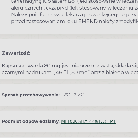
terfenadynę lub astemizol (leki stosowane w lecze
alergicznych), cyzapryd (lek stosowany w leczeniu
Należy poinformować lekarza prowadzącego o prz
przed zastosowaniem leku EMEND należy zmodyfik
Zawartość
Kapsułka twarda 80 mg jest nieprzezroczysta, składa się
czarnymi nadrukami „461” i „80 mg” oraz z białego wiec
Sposób przechowywania:
15°C - 25°C
Podmiot odpowiedzialny:
MERCK SHARP & DOHME