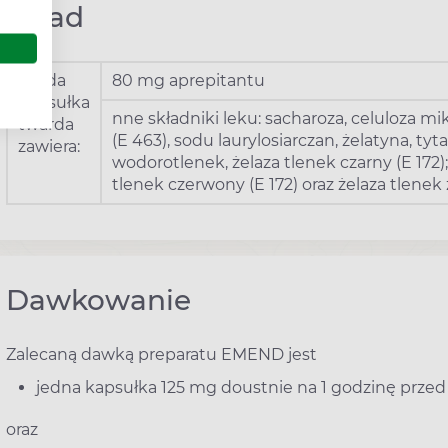
Skład
Każda
80 mg aprepitantu
kapsułka
nne składniki leku: sacharoza, celuloza mi
twarda
(E 463), sodu laurylosiarczan, żelatyna, ty
zawiera:
wodorotlenek, żelaza tlenek czarny (E 172
tlenek czerwony (E 172) oraz żelaza tlenek ż
Dawkowanie
Zalecaną dawką preparatu EMEND jest
jedna kapsułka 125 mg doustnie na 1 godzinę pr
oraz