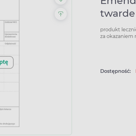
Emend 
twarde
produkt leczn
za okazaniem 
Dostępność: