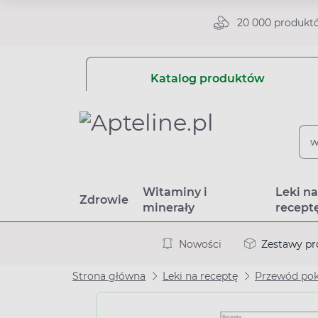
20 000 produkt
Katalog produktów
Witaminy i
Leki n
Zdrowie
minerały
recept
Nowości
Zestawy p
Strona główna
Leki na receptę
Przewód po