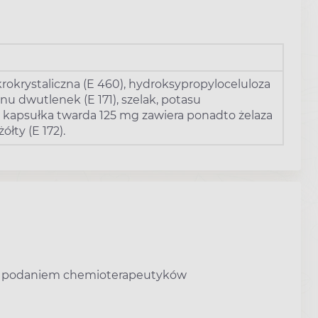
krokrystaliczna (E 460), hydroksypropyloceluloza
tanu dwutlenek (E 171), szelak, potasu
); kapsułka twarda 125 mg zawiera ponadto żelaza
ółty (E 172).
zed podaniem chemioterapeutyków