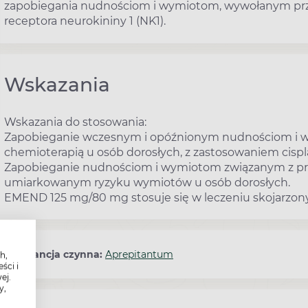
zapobiegania nudnościom i wymiotom, wywołanym prz
receptora neurokininy 1 (NK1).
Wskazania
Wskazania do stosowania:
Zapobieganie wczesnym i opóźnionym nudnościom i 
chemioterapią u osób dorosłych, z zastosowaniem cisp
Zapobieganie nudnościom i wymiotom związanym z p
umiarkowanym ryzyku wymiotów u osób dorosłych.
EMEND 125 mg/80 mg stosuje się w leczeniu skojarzony
Substancja czynna:
Aprepitantum
h,
ści i
ej.
y,