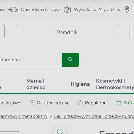
ów
Darmowa dostawa
Wysyłka w 24 godziny
Poradnik
a
Mama i
Kosmetyki i
Higiena
ę
dziecko
Dermokosmety
roduktowe
Ostatnie sztuki
Popularne
Krótk
karmowy i metabolizm
Leki przeciwwymiotne i przeciw nud