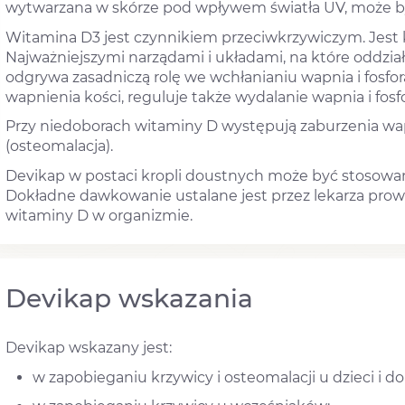
wytwarzana w skórze pod wpływem światła UV, może b
Witamina D3 jest czynnikiem przeciwkrzywiczym. Jest 
Najważniejszymi narządami i układami, na które oddziałuj
odgrywa zasadniczą rolę we wchłanianiu wapnia i fosforan
wapnienia kości, reguluje także wydalanie wapnia i fosf
Przy niedoborach witaminy D występują zaburzenia wapn
(osteomalacja).
Devikap w postaci kropli doustnych może być stosowany
Dokładne dawkowanie ustalane jest przez lekarza prow
witaminy D w organizmie.
Devikap wskazania
Devikap wskazany jest:
w zapobieganiu krzywicy i osteomalacji u dzieci i do