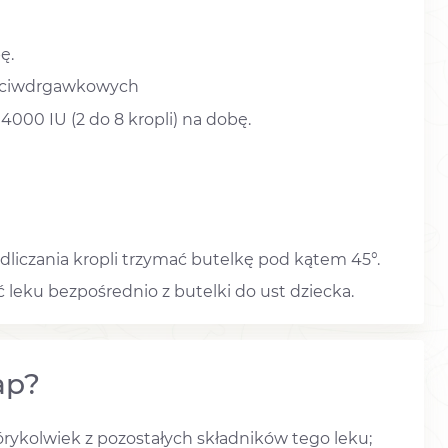
ę.
zeciwdrgawkowych
 4000 IU (2 do 8 kropli) na dobę.
liczania kropli trzymać butelkę pod kątem 45°.
leku bezpośrednio z butelki do ust dziecka.
ap?
tórykolwiek z pozostałych składników tego leku;