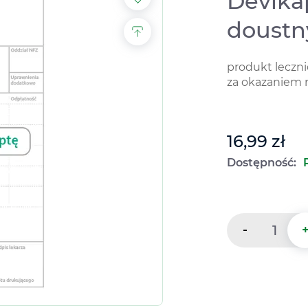
Devikap
doustny
produkt leczn
za okazaniem 
16,99 zł
Dostępność:
-