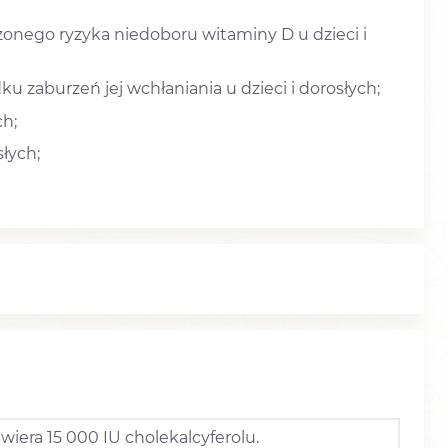
nego ryzyka niedoboru witaminy D u dzieci i
zaburzeń jej wchłaniania u dzieci i dorosłych;
ch;
łych;
awiera 15 000 IU cholekalcyferolu.