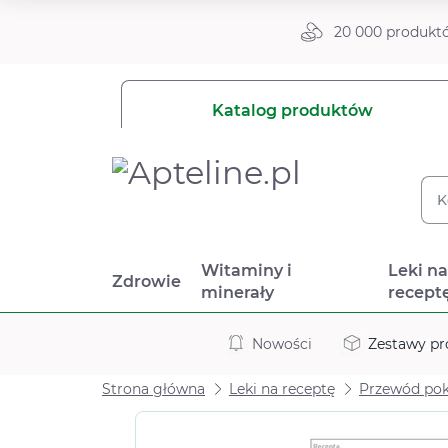
20 000 produkt
Katalog produktów
Witaminy i
Leki n
Zdrowie
minerały
recept
Nowości
Zestawy p
Strona główna
Leki na receptę
Przewód po