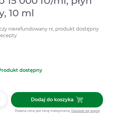
 15 000 IU/ml, płyn
, 10 ml
iczy nierefundowany rx, produkt dostępny
recepty
Produkt dostępny
+
Dodaj do koszyka
Dodaj do koszyka Devikap 15 00
Podana cena jest ceną maksymalną.
Dowiedz się więcej