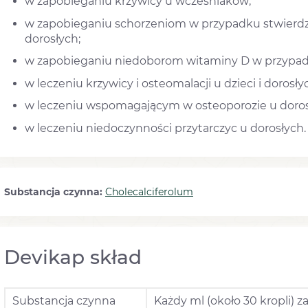
w zapobieganiu krzywicy u wcześniaków;
w zapobieganiu schorzeniom w przypadku stwierdzo
dorosłych;
w zapobieganiu niedoborom witaminy D w przypadku 
w leczeniu krzywicy i osteomalacji u dzieci i dorosły
w leczeniu wspomagającym w osteoporozie u doros
w leczeniu niedoczynności przytarczyc u dorosłych.
Substancja czynna:
Cholecalciferolum
Devikap skład
Substancja czynna
Każdy ml (około 30 kropli) z