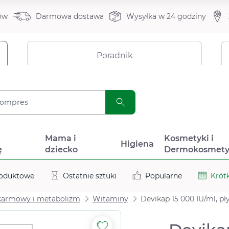
ów
Darmowa dostawa
Wysyłka w 24 godziny
Poradnik
a
Mama i
Kosmetyki i
Higiena
ę
dziecko
Dermokosmety
roduktowe
Ostatnie sztuki
Popularne
Krótk
karmowy i metabolizm
Witaminy
Devikap 15 000 IU/ml, pł