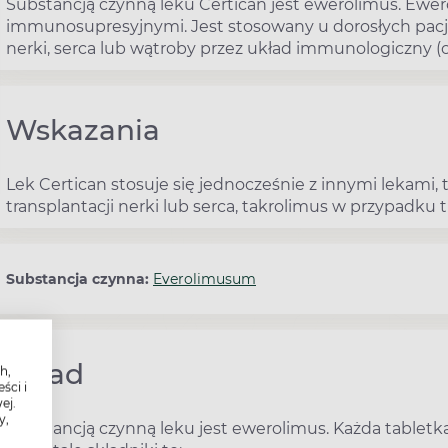
Substancją czynną leku Certican jest ewerolimus. Ewe
immunosupresyjnymi. Jest stosowany u dorosłych pacj
nerki, serca lub wątroby przez układ immunologiczny 
Wskazania
Lek Certican stosuje się jednocześnie z innymi lekami,
transplantacji nerki lub serca, takrolimus w przypadku t
Substancja czynna:
Everolimusum
Skład
h,
ści i
ej.
y,
Substancją czynną leku jest ewerolimus. Każda tablet