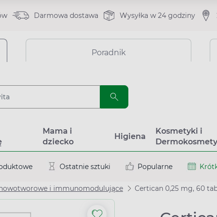
ów
Darmowa dostawa
Wysyłka w 24 godziny
Poradnik
a
Mama i
Kosmetyki i
Higiena
ę
dziecko
Dermokosmety
roduktowe
Ostatnie sztuki
Popularne
Krótk
iwnowotworowe i immunomodulujące
Certican 0,25 mg, 60 ta