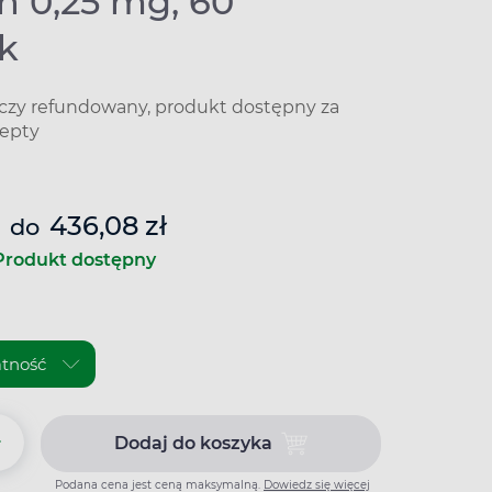
n 0,25 mg, 60
ek
iczy refundowany, produkt dostępny za
epty
436,08 zł
do
Produkt dostępny
+
Dodaj do koszyka
Dodaj do koszyka Certican 0,25
Podana cena jest ceną maksymalną.
Dowiedz się więcej