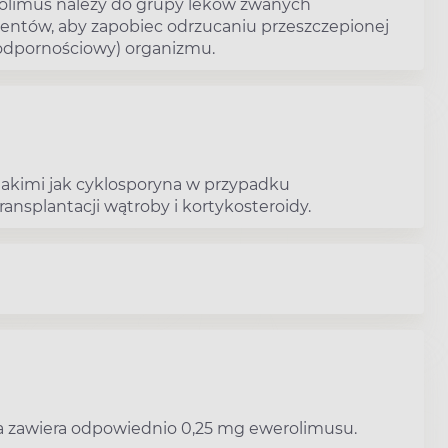
rolimus należy do grupy leków zwanych
entów, aby zapobiec odrzucaniu przeszczepionej
(odpornościowy) organizmu.
 takimi jak cyklosporyna w przypadku
ransplantacji wątroby i kortykosteroidy.
ka zawiera odpowiednio 0,25 mg ewerolimusu.