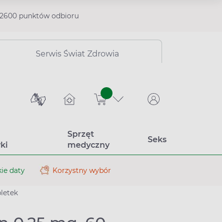
2600 punktów odbioru
Serwis Świat Zdrowia
sztuk
Sprzęt
Seks
ki
medyczny
ie daty
Korzystny wybór
bletek