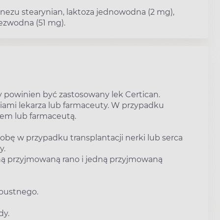
gnezu stearynian, laktoza jednowodna (2 mg),
bezwodna (51 mg).
y powinien być zastosowany lek Certican.
niami lekarza lub farmaceuty. W przypadku
zem lub farmaceutą.
bę w przypadku transplantacji nerki lub serca
y.
dną przyjmowaną rano i jedną przyjmowaną
doustnego.
dy.