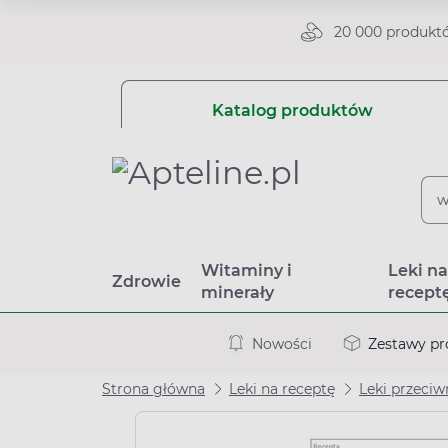
20 000 produkt
Katalog produktów
Witaminy i
Leki n
Zdrowie
minerały
recept
Nowości
Zestawy p
Strona główna
Leki na receptę
Leki przec