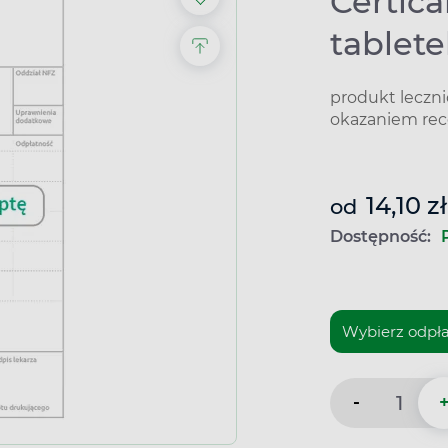
Certica
tablet
produkt leczn
okazaniem rec
14,10 zł
od
Dostępność:
-