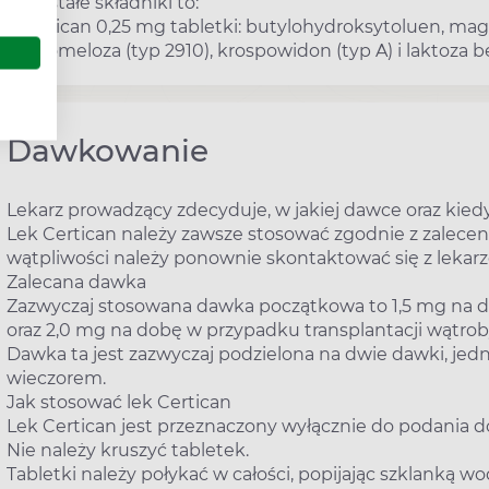
Pozostałe składniki to:
- Certican 0,25 mg tabletki: butylohydroksytoluen, ma
hypromeloza (typ 2910), krospowidon (typ A) i laktoza 
Dawkowanie
Lekarz prowadzący zdecyduje, w jakiej dawce oraz kied
Lek Certican należy zawsze stosować zgodnie z zalece
wątpliwości należy ponownie skontaktować się z lekar
Zalecana dawka
Zazwyczaj stosowana dawka początkowa to 1,5 mg na do
oraz 2,0 mg na dobę w przypadku transplantacji wątrob
Dawka ta jest zazwyczaj podzielona na dwie dawki, je
wieczorem.
Jak stosować lek Certican
Lek Certican jest przeznaczony wyłącznie do podania 
Nie należy kruszyć tabletek.
Tabletki należy połykać w całości, popijając szklanką wo