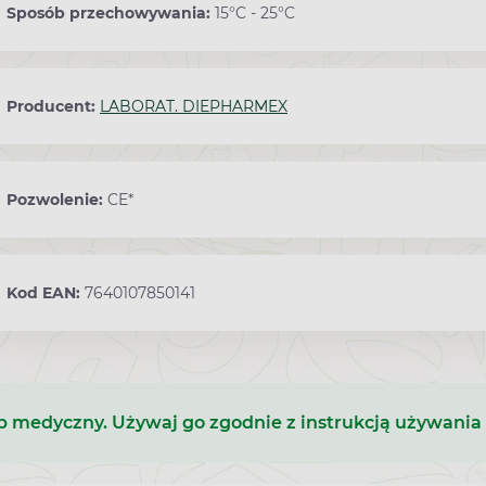
Sposób przechowywania:
15°C - 25°C
Producent:
LABORAT. DIEPHARMEX
Pozwolenie:
CE*
Kod EAN:
7640107850141
b medyczny. Używaj go zgodnie z instrukcją używania 