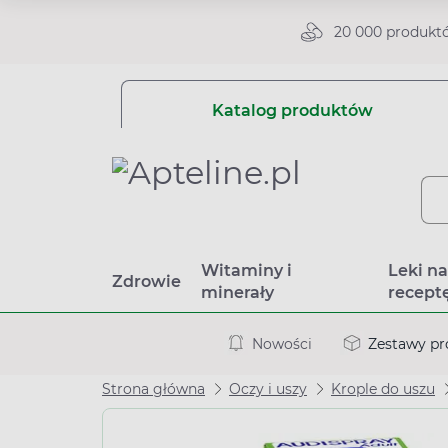
20 000 produkt
Katalog produktów
Witaminy i
Leki n
Zdrowie
minerały
recept
Nowości
Zestawy p
Strona główna
Oczy i uszy
Krople do uszu