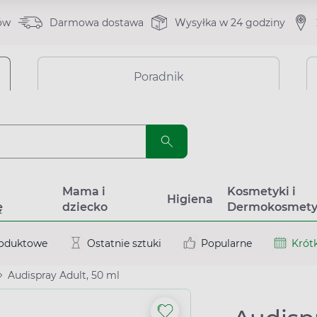
ów
Darmowa dostawa
Wysyłka w 24 godziny
Poradnik
a
Mama i
Kosmetyki i
Higiena
ę
dziecko
Dermokosmety
roduktowe
Ostatnie sztuki
Popularne
Krótk
Audispray Adult, 50 ml