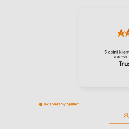
5
opinii klie
zebranych i
Jak zbieramy opinie?