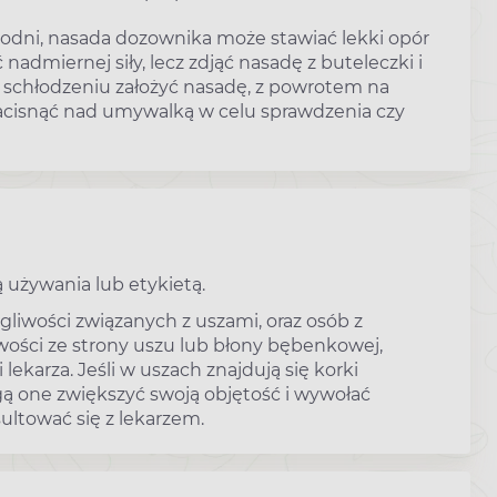
godni, nasada dozownika może stawiać lekki opór
admiernej siły, lecz zdjąć nasadę z buteleczki i
o schłodzeniu założyć nasadę, z powrotem na
nacisnąć nad umywalką w celu sprawdzenia czy
 używania lub etykietą.
liwości związanych z uszami, oraz osób z
wości ze strony uszu lub błony bębenkowej,
ekarza. Jeśli w uszach znajdują się korki
one zwiększyć swoją objętość i wywołać
ltować się z lekarzem.