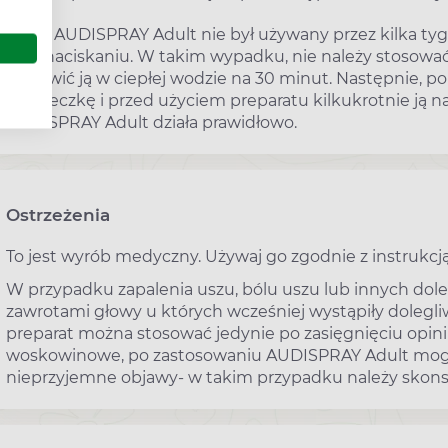
Jeżeli AUDISPRAY Adult nie był używany przez kilka ty
przy naciskaniu. W takim wypadku, nie należy stosować n
zostawić ją w ciepłej wodzie na 30 minut. Następnie, p
buteleczkę i przed użyciem preparatu kilkukrotnie ją 
AUDISPRAY Adult działa prawidłowo.
Ostrzeżenia
To jest wyrób medyczny. Używaj go zgodnie z instrukcją
W przypadku zapalenia uszu, bólu uszu lub innych doleg
zawrotami głowy u których wcześniej wystąpiły dolegli
preparat można stosować jedynie po zasięgnięciu opinii l
woskowinowe, po zastosowaniu AUDISPRAY Adult mogą 
nieprzyjemne objawy- w takim przypadku należy skonsu