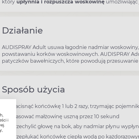
który
upłynnia i rozpuszcza woskowinę
umożliwiając 
Działanie
AUDISPRAY Adult usuwa łagodnie nadmiar woskowiny, k
powstawaniu korków woskowinowych. AUDISPRAY Adult
patyczków bawełniczych, które powodują przesuwanie
Sposób użycia
Nacisnąć końcówkę 1 lub 2 razy, trzymając pojemnik
h,
Masować małżowinę uszną przez 10 sekund
ści i
ej.
Przechylić głowę na bok, aby nadmiar płynu wypłyn
y,
Przepłukać końcówkę ciepła wodą po każdorazowy