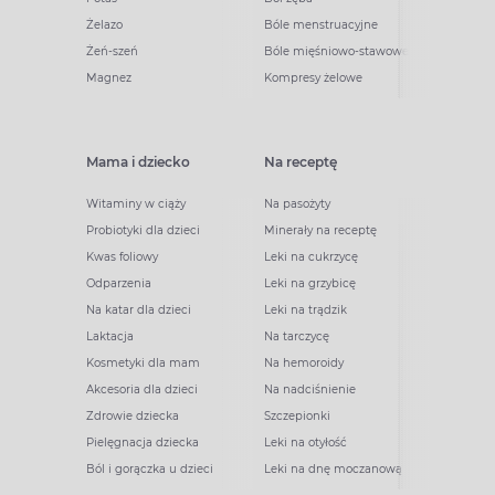
Żelazo
Bóle menstruacyjne
Żeń-szeń
Bóle mięśniowo-stawowe
Magnez
Kompresy żelowe
Mama i dziecko
Na receptę
Witaminy w ciąży
Na pasożyty
Probiotyki dla dzieci
Minerały na receptę
Kwas foliowy
Leki na cukrzycę
Odparzenia
Leki na grzybicę
Na katar dla dzieci
Leki na trądzik
Laktacja
Na tarczycę
Kosmetyki dla mam
Na hemoroidy
Akcesoria dla dzieci
Na nadciśnienie
Zdrowie dziecka
Szczepionki
Pielęgnacja dziecka
Leki na otyłość
Ból i gorączka u dzieci
Leki na dnę moczanową