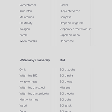
Paracetamol
Kaszel
Ibuprofen
Olejki eteryczne
Melatonina
Gorączka
Elektrolity
Drapanie w gardle
Kolagen
Preparaty przeciwwirusowe
Zatoki
Zapalenie ucha
Woda morska
Odporność
Witaminy i minerały
Ból
Cynk
Ból brzucha
Witamina B12
Ból gardła
Kwasy omega
Ból głowy
Witaminy dla dzieci
Migrena
Witaminy dla seniorów
Ból pleców
Multiwitaminy
Ból ucha
Wapń
Ból zatok
Potas
Ból zęba