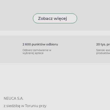
Zobacz więcej
2 600 punktów odbioru
20 tys. 
Odbierz zamówienie w
Szeroki as
wybranej aptece
produktów
NEUCA S.A.
z siedzibą w Toruniu przy