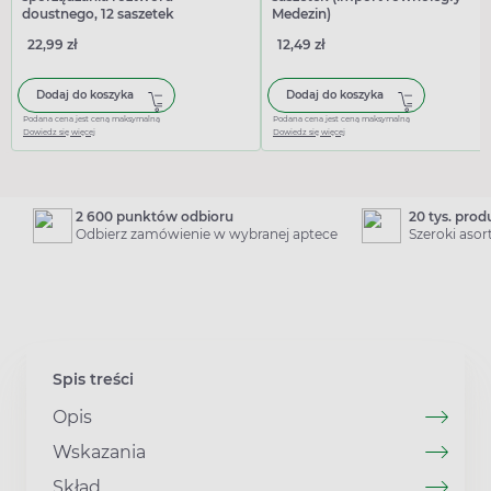
doustnego, 12 saszetek
Medezin)
22,99 zł
12,49 zł
Dodaj do koszyka
Dodaj do koszyka
Podana cena jest ceną maksymalną
Podana cena jest ceną maksymalną
Dowiedz się więcej
Dowiedz się więcej
2 600 punktów odbioru
20 tys. pro
Odbierz zamówienie w wybranej aptece
Szeroki aso
Spis treści
Opis
Wskazania
Skład