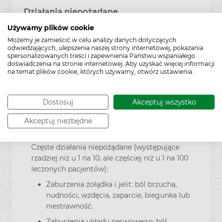
Działania niepożądane
Używamy plików cookie
Jak każdy lek, lek Arthryl może powodować
Możemy je zamieścić w celu analizy danych dotyczących
odwiedzających, ulepszenia naszej strony internetowej, pokazania
działania niepożądane, chociaż nie u każdego
spersonalizowanych treści i zapewnienia Państwu wspaniałego
one wystąpią. Badania kliniczne wykazały, że
doświadczenia na stronie internetowej. Aby uzyskać więcej informacji
na temat plików cookie, których używamy, otwórz ustawienia.
lek jest dobrze tolerowany. Działania
niepożądane obserwowano u niewielkiej
liczby pacjentów. Były one najczęściej
Dostosuj
Akceptuj wszystko
przemijające i słabo nasilone.
Obserwowane działania niepożądane
Akceptuj niezbędne
podzielono zgodnie z następującą częstością:
Częste działania niepożądane (występujące
rzadziej niż u 1 na 10, ale częściej niż u 1 na 100
leczonych pacjentów):
Zaburzenia żołądka i jelit: ból brzucha,
nudności, wzdęcia, zaparcie, biegunka lub
niestrawność.
Zaburzenia układu nerwowego: ból