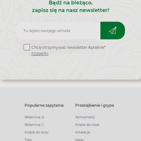
Bądź na bieżąco,
zapisz się na nasz newsletter!
Zapisz
do
Chcę otrzymywać newsletter Apteline
*
newslettera
rozwiń>
Popularne zapytania
Przeziębienie i grypa
Witamina D
Termometry
Witamina C
Krople do nosa
Krople do oczu
Inhalacje
Tran
Katar