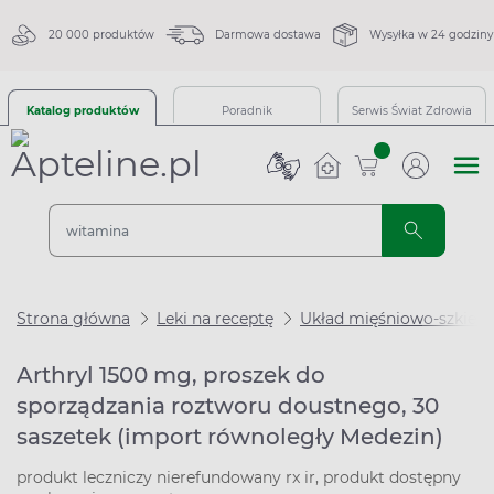
20 000 produktów
Darmowa dostawa
Wysyłka w 24 godziny
Katalog produktów
Poradnik
Serwis Świat Zdrowia
sztuk
Strona główna
Leki na receptę
Układ mięśniowo-szkiel
Arthryl 1500 mg, proszek do
sporządzania roztworu doustnego, 30
saszetek (import równoległy Medezin)
produkt leczniczy nierefundowany rx ir, produkt dostępny