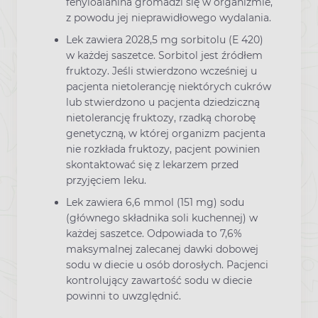
fenyloalanina gromadzi się w organizmie,
z powodu jej nieprawidłowego wydalania.
Lek zawiera 2028,5 mg sorbitolu (E 420)
w każdej saszetce. Sorbitol jest źródłem
fruktozy. Jeśli stwierdzono wcześniej u
pacjenta nietolerancję niektórych cukrów
lub stwierdzono u pacjenta dziedziczną
nietolerancję fruktozy, rzadką chorobę
genetyczną, w której organizm pacjenta
nie rozkłada fruktozy, pacjent powinien
skontaktować się z lekarzem przed
przyjęciem leku.
Lek zawiera 6,6 mmol (151 mg) sodu
(głównego składnika soli kuchennej) w
każdej saszetce. Odpowiada to 7,6%
maksymalnej zalecanej dawki dobowej
sodu w diecie u osób dorosłych. Pacjenci
kontrolujący zawartość sodu w diecie
powinni to uwzględnić.