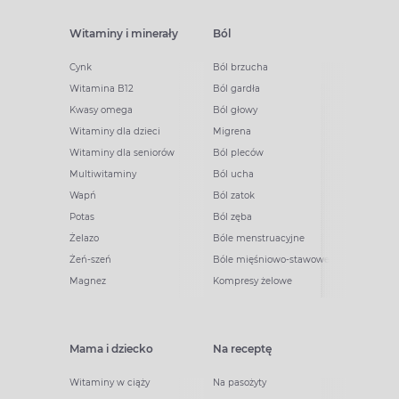
Witaminy i minerały
Ból
Cynk
Ból brzucha
Witamina B12
Ból gardła
Kwasy omega
Ból głowy
Witaminy dla dzieci
Migrena
Witaminy dla seniorów
Ból pleców
Multiwitaminy
Ból ucha
Wapń
Ból zatok
Potas
Ból zęba
Żelazo
Bóle menstruacyjne
Żeń-szeń
Bóle mięśniowo-stawowe
Magnez
Kompresy żelowe
Mama i dziecko
Na receptę
Witaminy w ciąży
Na pasożyty