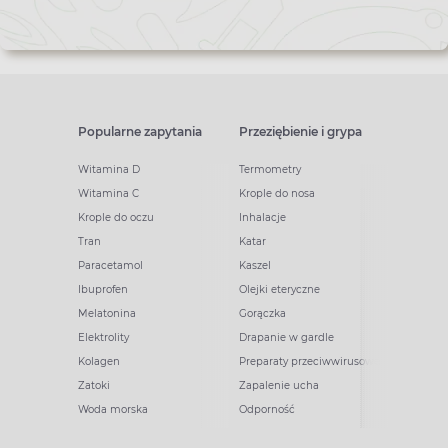
Popularne zapytania
Przeziębienie i grypa
Witamina D
Termometry
Witamina C
Krople do nosa
Krople do oczu
Inhalacje
Tran
Katar
Paracetamol
Kaszel
Ibuprofen
Olejki eteryczne
Melatonina
Gorączka
Elektrolity
Drapanie w gardle
Kolagen
Preparaty przeciwwirusowe
Zatoki
Zapalenie ucha
Woda morska
Odporność