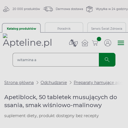
20 000 produktów
Darmowa dostawa
Wysyłka w 24 godziny
Katalog produktów
Poradnik
Serwis Świat Zdrowia
sztuk
Strona główna
Odchudzanie
Preparaty hamujące apetyt
Apetiblock, 50 tabletek musujących do
ssania, smak wiśniowo-malinowy
suplement diety, produkt dostępny bez recepty