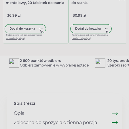
mentolowy, 20 tabletek do ssania
do ssania
36,99 zł
30,99 zł
Dodaj do koszyka
Dodaj do koszyka
Podana cena jest ceną maksymalną
Podana cena jest ceną maksymalną
Dowiedz się więcej
Dowiedz się więcej
2 600 punktów odbioru
20 tys. pro
Odbierz zamówienie w wybranej aptece
Szeroki aso
Spis treści
Opis
Zalecana do spożycia dzienna porcja