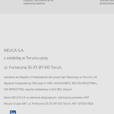
Odbierz zamówienie w
Szeroki as
wybranej aptece
produktów
NEUCA S.A.
z siedzibą w Toruniu przy
ul. Forteczna 35-37, 87-100 Toruń,
wpisana do Rejestru Przedsiębiorców przez Sąd Rejonowy w Toruniu, VII
Wydział Gospodarczy KRS pod nr KRS: 0000049872, REGON 870227804,
NIP 8790017162, kapitał zakładowy 4 642 802 złotych.
Dane NEUCA S.A. w zakresie dotyczącym: rozliczania podatku VAT:
Neuca Grupa VAT, ul. Forteczna 35-37, 87-100 Toruń, NIP: 1070047823