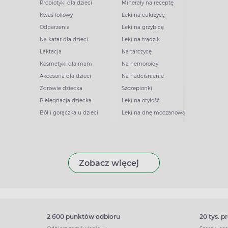
Probiotyki dla dzieci
Minerały na receptę
Kwas foliowy
Leki na cukrzycę
Odparzenia
Leki na grzybicę
Na katar dla dzieci
Leki na trądzik
Laktacja
Na tarczycę
Kosmetyki dla mam
Na hemoroidy
Akcesoria dla dzieci
Na nadciśnienie
Zdrowie dziecka
Szczepionki
Pielęgnacja dziecka
Leki na otyłość
Ból i gorączka u dzieci
Leki na dnę moczanową
Zobacz więcej
2 600 punktów odbioru
20 tys. 