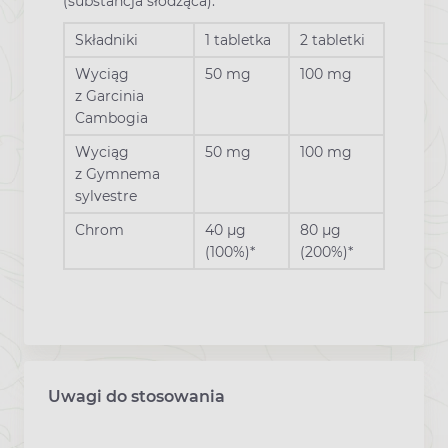
(substancja słodząca).
Składniki
1 tabletka
2 tabletki
Wyciąg
50 mg
100 mg
z Garcinia
Cambogia
Wyciąg
50 mg
100 mg
z Gymnema
sylvestre
Chrom
40 μg
80 μg
(100%)*
(200%)*
Uwagi do stosowania