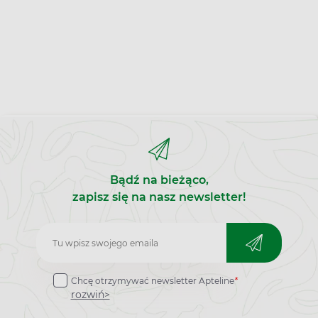
Bądź na bieżąco,
zapisz się na nasz newsletter!
Zapisz
do
Chcę otrzymywać newsletter Apteline
*
newslettera
rozwiń>