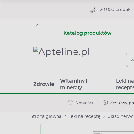
20 000 produkt
Katalog produktów
Witaminy i
Leki n
Zdrowie
minerały
recept
Nowości
Zestawy p
Strona główna
Leki na receptę
Układ nerw