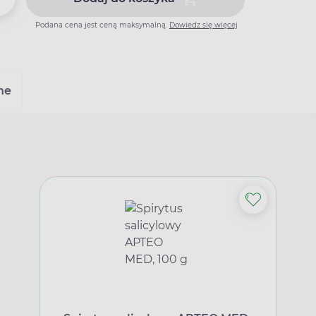
Dodaj do koszyka Alventa, 75 
Podana cena jest ceną maksymalną.
Dowiedz się więcej
ne