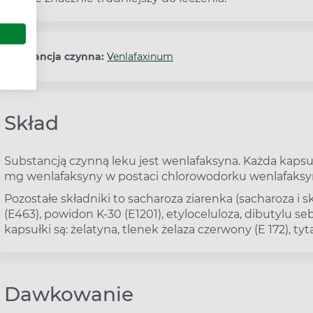
Substancja czynna:
Venlafaxinum
Skład
Substancją czynną leku jest wenlafaksyna. Każda kapsu
mg wenlafaksyny w postaci chlorowodorku wenlafaksy
Pozostałe składniki to sacharoza ziarenka (sacharoza i 
(E463), powidon K-30 (E1201), etyloceluloza, dibutylu se
kapsułki są: żelatyna, tlenek żelaza czerwony (E 172), tyta
Dawkowanie