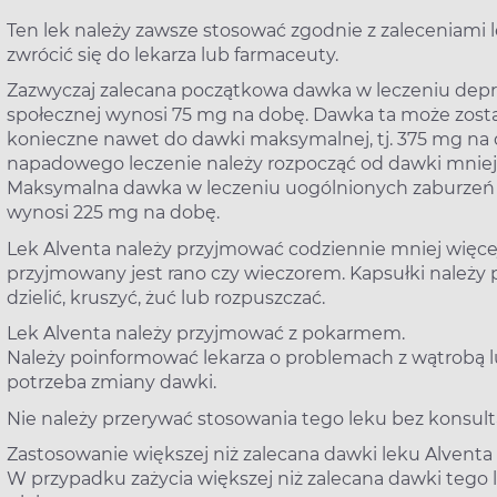
Ten lek należy zawsze stosować zgodnie z zaleceniami l
zwrócić się do lekarza lub farmaceuty.
Zazwyczaj zalecana początkowa dawka w leczeniu depre
społecznej wynosi 75 mg na dobę. Dawka ta może zostać 
konieczne nawet do dawki maksymalnej, tj. 375 mg na
napadowego leczenie należy rozpocząć od dawki mniejsz
Maksymalna dawka w leczeniu uogólnionych zaburzeń l
wynosi 225 mg na dobę.
Lek Alventa należy przyjmować codziennie mniej więcej 
przyjmowany jest rano czy wieczorem. Kapsułki należy po
dzielić, kruszyć, żuć lub rozpuszczać.
Lek Alventa należy przyjmować z pokarmem.
Należy poinformować lekarza o problemach z wątrobą l
potrzeba zmiany dawki.
Nie należy przerywać stosowania tego leku bez konsulta
Zastosowanie większej niż zalecana dawki leku Alventa
W przypadku zażycia większej niż zalecana dawki tego 