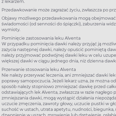
z lekarzem.
Przedawkowanie może zagrażać życiu, zwłaszcza po przyj
Objawy możliwego przedawkowania mogą obejmować pr
świadomości (od senności do śpiączki), zaburzenia wid
wymioty.
Pominięcie zastosowania leku Alventa
W przypadku pominięcia dawki należy przyjąć ją możliwie 
zażycia następnej dawki, należy opuścić pominiętą dawk
należy przyjmować podwójnej dawki leku w celu uzupeł
większej dawki w ciągu jednego dnia, niż dzienna dawka
Przerwanie stosowania leku Alventa
Nie należy przerywać leczenia, ani zmniejszać dawki le
poprawy samopoczucia. Jeżeli lekarz uzna, że można ods
sposób należy stopniowo zmniejszać dawkę przed całk
odstawiających lek Alventa, zwłaszcza w razie nagłego 
zmniejszania dawki, mogą wystąpić działania niepożąda
uczucie zmęczenia, zawroty głowy, uczucie pustki w gł
suchość w ustach, utrata apetytu, nudności, biegunka,
dzwonienie w uszach, mrowienie lub drętwienie, osłabie