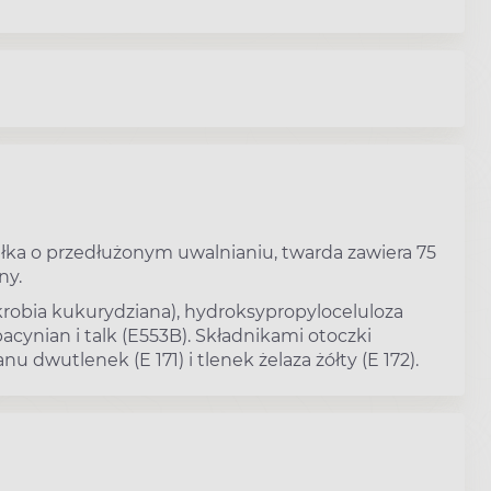
łka o przedłużonym uwalnianiu, twarda zawiera 75
ny.
skrobia kukurydziana), hydroksypropyloceluloza
bacynian i talk (E553B). Składnikami otoczki
nu dwutlenek (E 171) i tlenek żelaza żółty (E 172).