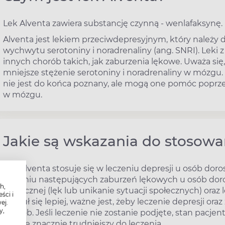
Lek Alventa zawiera substancję czynną - wenlafaksynę.
Alventa jest lekiem przeciwdepresyjnym, który należy
wychwytu serotoniny i noradrenaliny (ang. SNRI). Leki z
innych chorób takich, jak zaburzenia lękowe. Uważa się, 
mniejsze stężenie serotoniny i noradrenaliny w mózgu
nie jest do końca poznany, ale mogą one pomóc poprzez
w mózgu.
Jakie są wskazania do stosowa
Lek Alventa stosuje się w leczeniu depresji u osób dor
leczeniu następujących zaburzeń lękowych u osób doro
h,
społecznej (lęk lub unikanie sytuacji społecznych) oraz
ści i
poczuł się lepiej, ważne jest, żeby leczenie depresji o
ej.
y,
sposób. Jeśli leczenie nie zostanie podjęte, stan pacjen
będzie znacznie trudniejszy do leczenia.