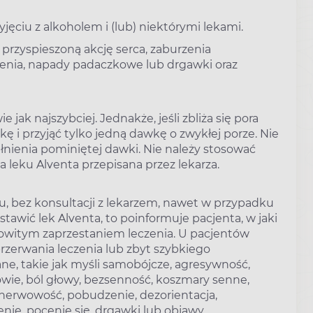
ęciu z alkoholem i (lub) niektórymi lekami.
zyspieszoną akcję serca, zaburzenia
zenia, napady padaczkowe lub drgawki oraz
jak najszybciej. Jednakże, jeśli zbliża się pora
ę i przyjąć tylko jedną dawkę o zwykłej porze. Nie
nienia pominiętej dawki. Nie należy stosować
 leku Alventa przepisana przez lekarza.
ku, bez konsultacji z lekarzem, nawet w przypadku
tawić lek Alventa, to poinformuje pacjenta, w jaki
owitym zaprzestaniem leczenia. U pacjentów
przerwania leczenia lub zbyt szybkiego
ne, takie jak myśli samobójcze, agresywność,
owie, ból głowy, bezsenność, koszmary senne,
 nerwowość, pobudzenie, dezorientacja,
nie, pocenie się, drgawki lub objawy