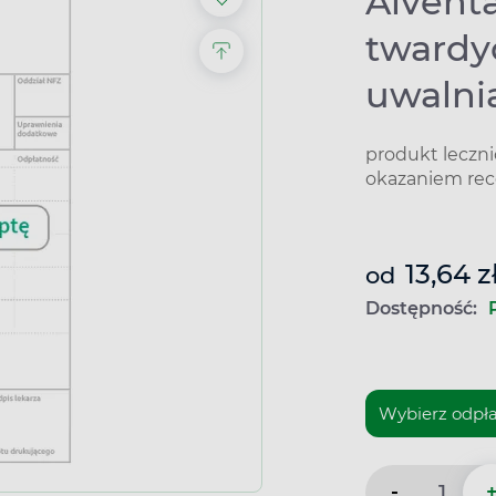
Alventa
twardy
uwalni
produkt leczn
okazaniem rec
13,64 z
od
Dostępność:
-