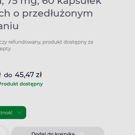
, 75 mg, 60 kapsułek
ch o przedłużonym
aniu
iczy refundowany, produkt dostępny za
epty
ł
45,47 zł
do
Produkt dostępny
+
Dodaj do koszyka