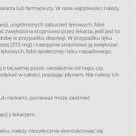
ekarza lub farmaceuty. W razie wątpliwości należy
sji, uogólnionych zaburzeń lękowych, fobii
zwiększona stopniowo przez lekarza, jeśli jest to
 dobę w przypadku depresji. W przypadku lęku
ej (37,5 mg) i następnie stopniowo ją zwiększać.
ękowych, fobii społecznej i lęku napadowego
o tej samej porze, niezależnie od tego, czy
łykać w całości, popijając płynem. Nie należy ich
ub nerkami, ponieważ może zaistnieć
cji z lekarzem.
leku, należy niezwłocznie skontaktować się