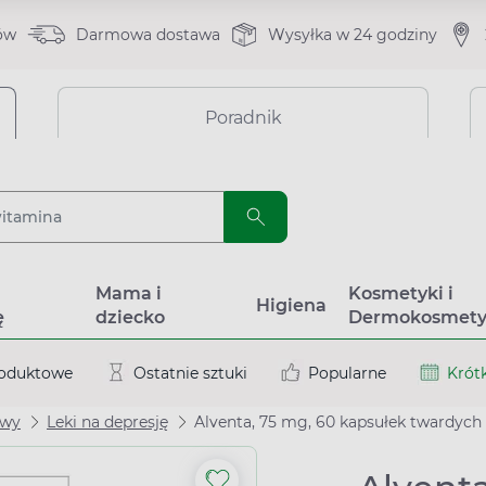
ów
Darmowa dostawa
Wysyłka w 24 godziny
Poradnik
a
Mama i
Kosmetyki i
Higiena
ę
dziecko
Dermokosmety
roduktowe
Ostatnie sztuki
Popularne
Krótk
owy
Leki na depresję
Alventa, 75 mg, 60 kapsułek twardych