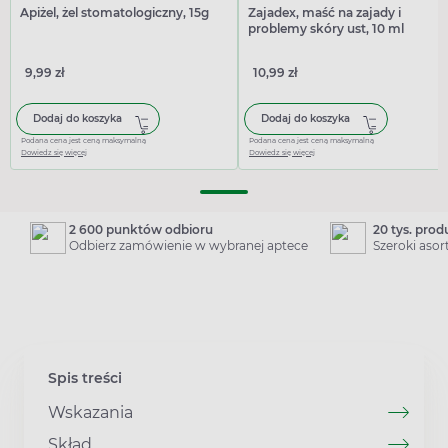
Apiżel, żel stomatologiczny, 15g
Zajadex, maść na zajady i
problemy skóry ust, 10 ml
9,99 zł
10,99 zł
Dodaj do koszyka
Dodaj do koszyka
Podana cena jest ceną maksymalną
Podana cena jest ceną maksymalną
Dowiedz się więcej
Dowiedz się więcej
2 600 punktów odbioru
20 tys. pro
Odbierz zamówienie w wybranej aptece
Szeroki aso
Spis treści
Wskazania
Skład