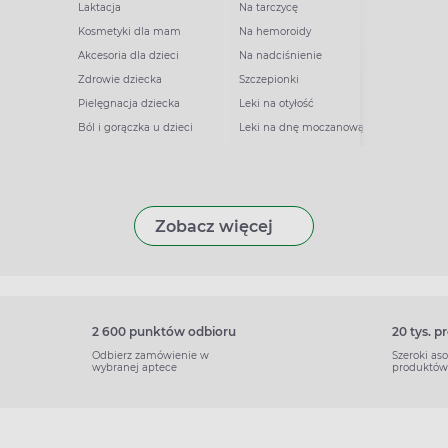
Laktacja
Na tarczycę
Kosmetyki dla mam
Na hemoroidy
Akcesoria dla dzieci
Na nadciśnienie
Zdrowie dziecka
Szczepionki
Pielęgnacja dziecka
Leki na otyłość
Ból i gorączka u dzieci
Leki na dnę moczanową
Zobacz więcej
2 600 punktów odbioru
20 tys. 
Odbierz zamówienie w
Szeroki as
wybranej aptece
produktów