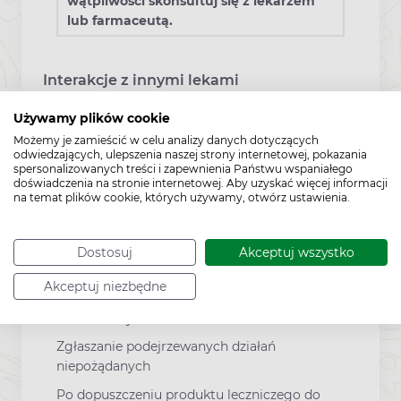
wątpliwości skonsultuj się z lekarzem
lub farmaceutą.
Interakcje z innymi lekami
Używamy plików cookie
Fiolet gencjanowy traci działanie w zawiesinie
Możemy je zamieścić w celu analizy danych dotyczących
bentonitu, z którym wiąże się, tworząc trwały
odwiedzających, ulepszenia naszej strony internetowej, pokazania
spersonalizowanych treści i zapewnienia Państwu wspaniałego
kompleks. Obniżenie pH oraz obecność
doświadczenia na stronie internetowej. Aby uzyskać więcej informacji
materii organicznej (ropa, wydzieliny) osłabia
na temat plików cookie, których używamy, otwórz ustawienia.
działanie preparatu.
Działania niepożądane
Dostosuj
Akceptuj wszystko
Akceptuj niezbędne
Mogą wystąpić reakcje alergiczne u osób
nadwrażliwych.
Zgłaszanie podejrzewanych działań
niepożądanych
Po dopuszczeniu produktu leczniczego do