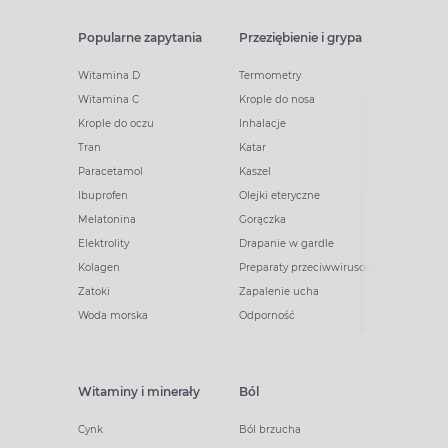
Popularne zapytania
Przeziębienie i grypa
Witamina D
Termometry
Witamina C
Krople do nosa
Krople do oczu
Inhalacje
Tran
Katar
Paracetamol
Kaszel
Ibuprofen
Olejki eteryczne
Melatonina
Gorączka
Elektrolity
Drapanie w gardle
Kolagen
Preparaty przeciwwirusowe
Zatoki
Zapalenie ucha
Woda morska
Odporność
Witaminy i minerały
Ból
Cynk
Ból brzucha