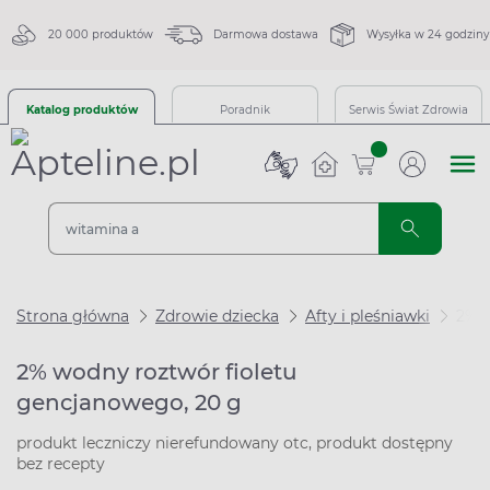
20 000 produktów
Darmowa dostawa
Wysyłka w 24 godziny
Katalog produktów
Poradnik
Serwis Świat Zdrowia
sztuk
Strona główna
Zdrowie dziecka
Afty i pleśniawki
2% w
2% wodny roztwór fioletu
gencjanowego, 20 g
produkt leczniczy nierefundowany otc, produkt dostępny
bez recepty