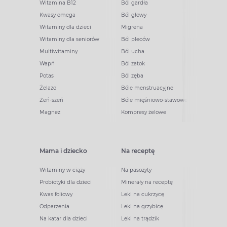
Witamina B12
Ból gardła
Kwasy omega
Ból głowy
Witaminy dla dzieci
Migrena
Witaminy dla seniorów
Ból pleców
Multiwitaminy
Ból ucha
Wapń
Ból zatok
Potas
Ból zęba
Żelazo
Bóle menstruacyjne
Żeń-szeń
Bóle mięśniowo-stawowe
Magnez
Kompresy żelowe
Mama i dziecko
Na receptę
Witaminy w ciąży
Na pasożyty
Probiotyki dla dzieci
Minerały na receptę
Kwas foliowy
Leki na cukrzycę
Odparzenia
Leki na grzybicę
Na katar dla dzieci
Leki na trądzik