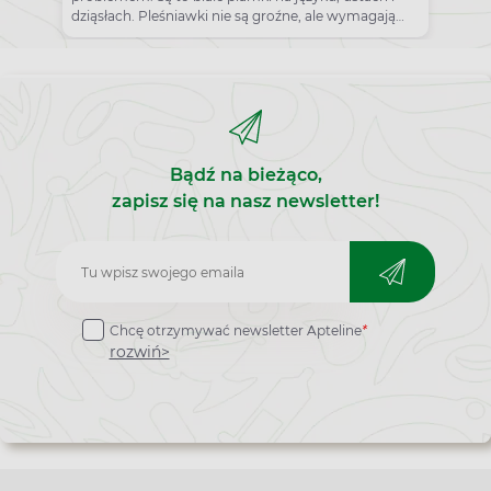
dziąsłach. Pleśniawki nie są groźne, ale wymagają
leczenia.
Bądź na bieżąco,
zapisz się na nasz newsletter!
Zapisz
do
Chcę otrzymywać newsletter Apteline
*
newslettera
rozwiń>