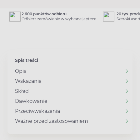
2 600 punktów odbioru
20 tys. pro
Odbierz zamówienie w wybranej aptece
Szeroki aso
Spis treści
Opis
Wskazania
Skład
Dawkowanie
Przeciwwskazania
Ważne przed zastosowaniem