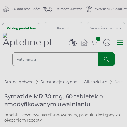
20 000 produktów
Darmowa dostawa
Wysyłka w 24 godziny
Katalog produktów
Poradnik
Serwis Świat Zdrowia
sztuk
Strona główna
Substancje czynne
Gliclazidum
Symaz
Symazide MR 30 mg, 60 tabletek o
zmodyfikowanym uwalnianiu
produkt leczniczy nierefundowany rx, produkt dostępny za
okazaniem recepty