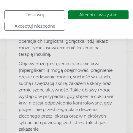
ośrodkowy uklad nerwowy lub beta-
adrenolityki). Może dotyczyć to także
Dostosuj
Akceptuj wszystko
pacjentów, u których występują zaburzenia
wywołane hormonami (zaburzenia czynności
Akceptuj niezbędne
tarczycy, przysadki oraz nadnerczy). W
stresujących sytuacjach (np. wypadek,
operacja chirurgiczna, gorączka, itd.) lekarz
może tymczasowo zmienić leczenie na
terapię insuliną.
Objawy dużego stężenia cukru we krwi
(hiperglikemii) mogą obejmować: pragnienie,
częste oddawanie moczu, suchość w ustach,
suchą i swędzącą skórę, zakażenia skóry oraz
zmniejszoną aktywność. Takie objawy mogą
wystąpić w przypadku, gdy stężenie cukru we
krwi nie jest odpowiednio kontrolowane, gdy
pacjent nie przestrzega planu leczenia
zleconego przez lekarza oraz w niektórych
sytuacjach powodujących stres, takich jak
zakażenie.