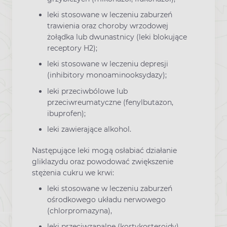
leki stosowane w leczeniu zaburzeń
trawienia oraz choroby wrzodowej
żołądka lub dwunastnicy (leki blokujące
receptory H2);
leki stosowane w leczeniu depresji
(inhibitory monoaminooksydazy);
leki przeciwbólowe lub
przeciwreumatyczne (fenylbutazon,
ibuprofen);
leki zawierające alkohol.
Następujące leki mogą osłabiać działanie
gliklazydu oraz powodować zwiększenie
stężenia cukru we krwi:
leki stosowane w leczeniu zaburzeń
ośrodkowego układu nerwowego
(chlorpromazyna),
leki przeciwzapalne (kortykosteroidy),