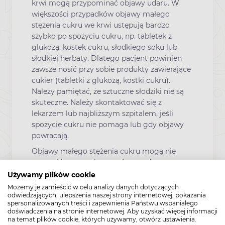
krwi mogą przypominać objawy udaru. W
większości przypadków objawy małego
stężenia cukru we krwi ustępują bardzo
szybko po spożyciu cukru, np. tabletek z
glukozą, kostek cukru, słodkiego soku lub
słodkiej herbaty. Dlatego pacjent powinien
zawsze nosić przy sobie produkty zawierające
cukier (tabletki z glukozą, kostki cukru).
Należy pamiętać, że sztuczne słodziki nie są
skuteczne. Należy skontaktować się z
lekarzem lub najbliższym szpitalem, jeśli
spożycie cukru nie pomaga lub gdy objawy
powracają.
Objawy małego stężenia cukru mogą nie
wystąpić, mogą nie zostać zauważone przez
pacjenta lub rozwijać się bardzo powoli lub
Używamy plików cookie
pacjent może nie być świadomy, że stężenie
Możemy je zamieścić w celu analizy danych dotyczących
cukru we krwi zmniejszyło się. Może się to
odwiedzających, ulepszenia naszej strony internetowej, pokazania
spersonalizowanych treści i zapewnienia Państwu wspaniałego
zdarzyć, gdy pacjent jest w podeszłym wieku i
doświadczenia na stronie internetowej. Aby uzyskać więcej informacji
przyjmuje pewne leki (np. działające na
na temat plików cookie, których używamy, otwórz ustawienia.