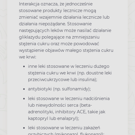
Interakcja oznacza, że jednocześnie
stosowane produkty lecznicze mogą
zmieniać wzajemnie działania lecznicze lub
działania niepożądane. Stosowanie
następujących leków może nasilać działanie
gliklazydu polegające na zmniejszaniu
stężenia cukru oraz może powodować
wystąpienie objawów małego stężenia cukru
we krwi:
inne leki stosowane w leczeniu dużego
stężenia cukru we krwi (np. doustne leki
przeciwcukrzycowe lub insulina);
antybiotyki (np. sulfonamidy);
leki stosowane w leczeniu nadciśnienia
lub niewydolności serca (beta-
adrenolityki, inhibitory ACE, takie jak
kaptopryl lub enalapryl);
leki stosowane w leczeniu zakażeń
grzybiczych (mikonazol, flukonazol);