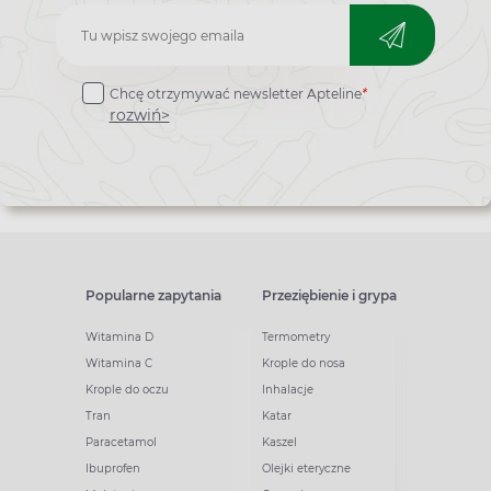
Zapisz
do
Chcę otrzymywać newsletter Apteline
*
newslettera
rozwiń>
Popularne zapytania
Przeziębienie i grypa
Witamina D
Termometry
Witamina C
Krople do nosa
Krople do oczu
Inhalacje
Tran
Katar
Paracetamol
Kaszel
Ibuprofen
Olejki eteryczne