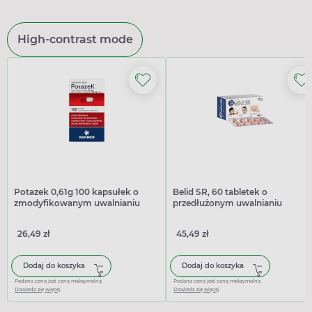
High-contrast mode
Potazek 0,61g 100 kapsułek o
Belid SR, 60 tabletek o
zmodyfikowanym uwalnianiu
przedłużonym uwalnianiu
26,49 zł
45,49 zł
Dodaj do koszyka
Dodaj do koszyka
Podana cena jest ceną maksymalną
Podana cena jest ceną maksymalną
Dowiedz się więcej
Dowiedz się więcej