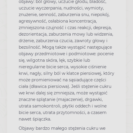
objawy: ból głowy, uczucie głodu, bladość,
uczucie wyczerpania, nudności, wymioty,
znużenie, senność, zaburzenia snu, niepokój,
agresywność, osłabiona koncentracja,
zmniejszona czujność i czas reakcji, depresja,
dezorientacja, zaburzenia mowy lub widzenia,
drżenie, zaburzenia czucia, zawroty głowy i
bezsilność. Mogą także wystąpić następujące
objawy przedmiotowe i podmiotowe: pocenie
się, wilgotna skóra, lęk, szybkie lub
nieregularne bicie serca, wysokie ciśnienie
krwi, nagły, silny ból w klatce piersiowej, który
może promieniować na sąsiadujące części
ciała (dławica piersiowa). Jeśli stężenie cukru
we krwi dalej się zmniejsza, może wystąpić
znaczne splątanie (majaczenie), drgawki,
utrata samokontroli, płytki oddech i wolne
bicie serca, utrata przytomności, a czasem
nawet śpiączka.
Objawy bardzo małego stężenia cukru we