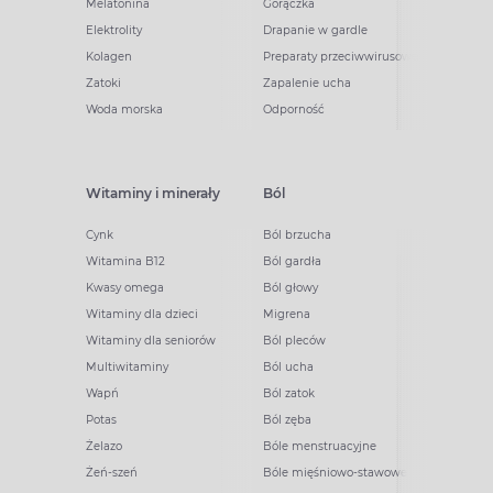
Melatonina
Gorączka
Elektrolity
Drapanie w gardle
Kolagen
Preparaty przeciwwirusowe
Zatoki
Zapalenie ucha
Woda morska
Odporność
Witaminy i minerały
Ból
Cynk
Ból brzucha
Witamina B12
Ból gardła
Kwasy omega
Ból głowy
Witaminy dla dzieci
Migrena
Witaminy dla seniorów
Ból pleców
Multiwitaminy
Ból ucha
Wapń
Ból zatok
Potas
Ból zęba
Żelazo
Bóle menstruacyjne
Żeń-szeń
Bóle mięśniowo-stawowe