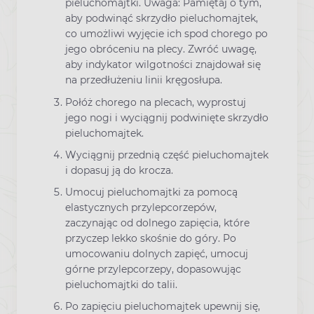
pieluchomajtki. Uwaga: Pamiętaj o tym,
aby podwinąć skrzydło pieluchomajtek,
co umożliwi wyjęcie ich spod chorego po
jego obróceniu na plecy. Zwróć uwagę,
aby indykator wilgotności znajdował się
na przedłużeniu linii kręgosłupa.
Połóż chorego na plecach, wyprostuj
jego nogi i wyciągnij podwinięte skrzydło
pieluchomajtek.
Wyciągnij przednią część pieluchomajtek
i dopasuj ją do krocza.
Umocuj pieluchomajtki za pomocą
elastycznych przylepcorzepów,
zaczynając od dolnego zapięcia, które
przyczep lekko skośnie do góry. Po
umocowaniu dolnych zapięć, umocuj
górne przylepcorzepy, dopasowując
pieluchomajtki do talii.
Po zapięciu pieluchomajtek upewnij się,