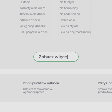
Laktacja
Na tarczycę
Kosmetyki dla mam
Na hemoroidy
Akcesoria dla dzieci
Na nadciśnienie
Zdrowie dziecka
Szczepionki
Pielęgnacja dziecka
Leki na otyłość
Ból i gorączka u dzieci
Leki na dnę moczanową
Zobacz więcej
2 600 punktów odbioru
20 tys. 
Odbierz zamówienie w
Szeroki as
wybranej aptece
produktów