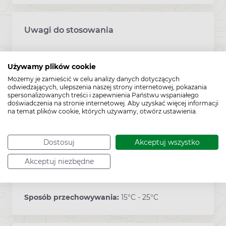
Uwagi do stosowania
Uwaga: Pieluchomajtki przed założeniem
Używamy plików cookie
należy aktywować.
Możemy je zamieścić w celu analizy danych dotyczących
odwiedzających, ulepszenia naszej strony internetowej, pokazania
spersonalizowanych treści i zapewnienia Państwu wspaniałego
doświadczenia na stronie internetowej. Aby uzyskać więcej informacji
na temat plików cookie, których używamy, otwórz ustawienia.
Zawartość
Dostosuj
Akceptuj wszystko
Opakowanie zawiera: 30 sztuk, rozmiar L
(obwód: 100 - 150 cm)
Akceptuj niezbędne
Sposób przechowywania:
15°C - 25°C