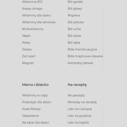
Witamina B12
Ból gardła
Kwasy omega
Ból głowy
Witaminy dla dzieci
Migrena
Witaminy dla seniorów
Ból pleców
Multiwitaminy
Ból ucha
Wapń
Ból zatok
Potas
Ból zęba
Żelazo
Bóle menstruacyjne
Żeń-szeń
Bóle mięśniowo-stawowe
Magnez
Kompresy żelowe
Mama i dziecko
Na receptę
Witaminy w ciąży
Na pasożyty
Probiotyki dla dzieci
Minerały na receptę
Kwas foliowy
Leki na cukrzycę
Odparzenia
Leki na grzybicę
Na katar dla dzieci
Leki na trądzik