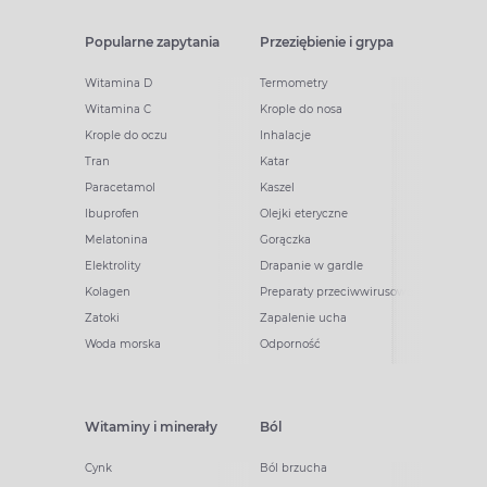
Popularne zapytania
Przeziębienie i grypa
Witamina D
Termometry
Witamina C
Krople do nosa
Krople do oczu
Inhalacje
Tran
Katar
Paracetamol
Kaszel
Ibuprofen
Olejki eteryczne
Melatonina
Gorączka
Elektrolity
Drapanie w gardle
Kolagen
Preparaty przeciwwirusowe
Zatoki
Zapalenie ucha
Woda morska
Odporność
Witaminy i minerały
Ból
Cynk
Ból brzucha