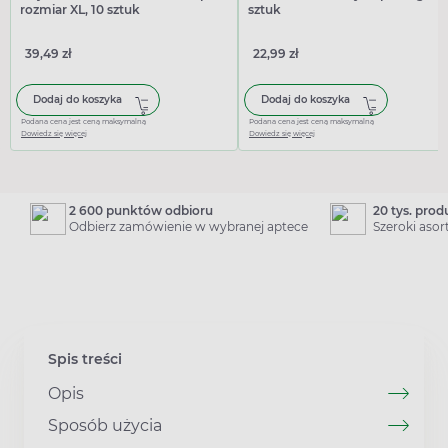
rozmiar XL, 10 sztuk
sztuk
39,49 zł
22,99 zł
Dodaj do koszyka
Dodaj do koszyka
Podana cena jest ceną maksymalną
Podana cena jest ceną maksymalną
Dowiedz się więcej
Dowiedz się więcej
2 600 punktów odbioru
20 tys. pro
Odbierz zamówienie w wybranej aptece
Szeroki aso
Spis treści
Opis
Sposób użycia