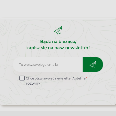
Bądź na bieżąco,
zapisz się na nasz newsletter!
Zapisz
do
Chcę otrzymywać newsletter Apteline
*
newslettera
rozwiń>