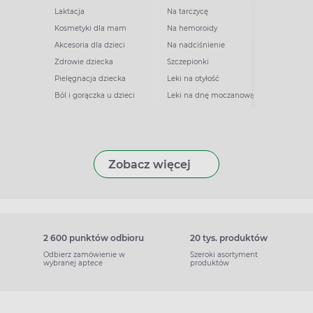
Laktacja
Na tarczycę
Kosmetyki dla mam
Na hemoroidy
Akcesoria dla dzieci
Na nadciśnienie
Zdrowie dziecka
Szczepionki
Pielęgnacja dziecka
Leki na otyłość
Ból i gorączka u dzieci
Leki na dnę moczanową
Zobacz więcej
2 600 punktów odbioru
20 tys. produktów
Odbierz zamówienie w
Szeroki asortyment
wybranej aptece
produktów