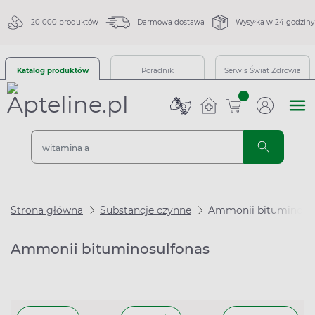
20 000 produktów
Darmowa dostawa
Wysyłka w 24 godziny
Katalog produktów
Poradnik
Serwis Świat Zdrowia
sztuk
Strona główna
Substancje czynne
Ammonii bituminosu
Ammonii bituminosulfonas