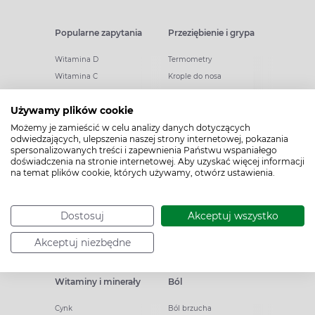
Popularne zapytania
Przeziębienie i grypa
Witamina D
Termometry
Witamina C
Krople do nosa
Krople do oczu
Inhalacje
Używamy plików cookie
Tran
Katar
Możemy je zamieścić w celu analizy danych dotyczących
Paracetamol
Kaszel
odwiedzających, ulepszenia naszej strony internetowej, pokazania
Ibuprofen
Olejki eteryczne
spersonalizowanych treści i zapewnienia Państwu wspaniałego
doświadczenia na stronie internetowej. Aby uzyskać więcej informacji
Melatonina
Gorączka
na temat plików cookie, których używamy, otwórz ustawienia.
Elektrolity
Drapanie w gardle
Kolagen
Preparaty przeciwwirusowe
Zatoki
Zapalenie ucha
Dostosuj
Akceptuj wszystko
Woda morska
Odporność
Akceptuj niezbędne
Witaminy i minerały
Ból
Cynk
Ból brzucha