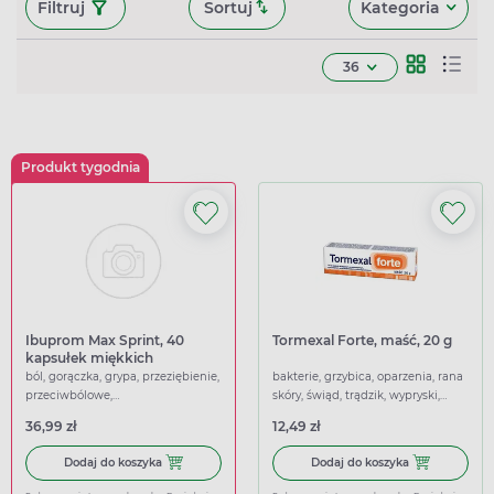
Filtruj
Sortuj
Kategoria
36
Produkt tygodnia
Ibuprom Max Sprint, 40
Tormexal Forte, maść, 20 g
kapsułek miękkich
ból, gorączka, grypa, przeziębienie,
bakterie, grzybica, oparzenia, rana
przeciwbólowe,
skóry, świąd, trądzik, wypryski,
przeciwgorączkowe
zapalenie, gojące,
36,99 zł
12,49 zł
przeciwświądowe, przeciwzapalne,
regenerujące, łagodzące
Dodaj do koszyka Ibuprom Max Sprint, 40 kapsułek miękk
Dodaj do koszy
Dodaj do koszyka
Dodaj do koszyka