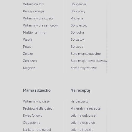
Witamina B12
Ból gardła
Kwasy omega
Ból głowy
Witaminy dla dzieci
Migrena
Witaminy dla seniorów
Ból pleców
Multiwitaminy
Ból ucha
Wapń
Ból zatok
Potas
Ból zęba
Żelazo
Bóle menstruacyjne
Żeń-szeń
Bóle mięśniowo-stawowe
Magnez
Kompresy żelowe
Mama i dziecko
Na receptę
Witaminy w ciąży
Na pasożyty
Probiotyki dla dzieci
Minerały na receptę
Kwas foliowy
Leki na cukrzycę
Odparzenia
Leki na grzybicę
Na katar dla dzieci
Leki na trądzik