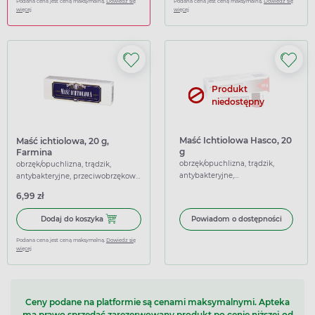
Podana cena jest ceną maksymalną.
Dowiedz się
Podana cena jest ceną maksymalną.
Dowiedz się
więcej
więcej
Produkt
niedostępny
Maść Ichtiolowa Hasco, 20
Maść ichtiolowa, 20 g,
g
Farmina
obrzęk/opuchlizna, trądzik,
obrzęk/opuchlizna, trądzik,
antybakteryjne,
antybakteryjne, przeciwobrzękowe,
przeciwobrzękowe,
rozgrzewające
6,99 zł
rozgrzewające
Dodaj do koszyka Maść ichtiolowa, 20 g, Farmina
Dodaj do koszyka
Powiadom o dostępności
Podana cena jest ceną maksymalną.
Dowiedz się
więcej
Ceny podane na platformie są cenami maksymalnymi. Apteka
ma prawo sprzedać zarezerwowany produkt po cenie niższej od