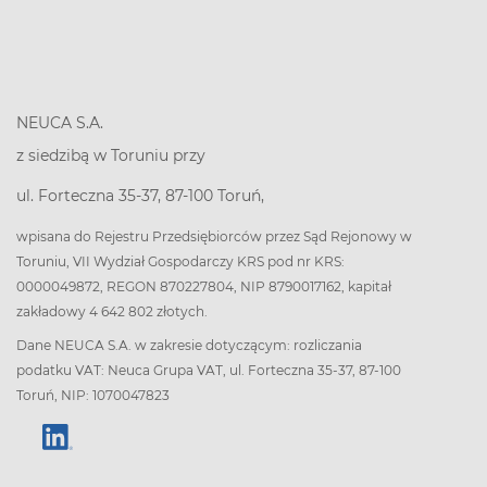
NEUCA S.A.
z siedzibą w Toruniu przy
ul. Forteczna 35-37, 87-100 Toruń,
wpisana do Rejestru Przedsiębiorców przez Sąd Rejonowy w
Toruniu, VII Wydział Gospodarczy KRS pod nr KRS:
0000049872, REGON 870227804, NIP 8790017162, kapitał
zakładowy 4 642 802 złotych.
Dane NEUCA S.A. w zakresie dotyczącym: rozliczania
podatku VAT: Neuca Grupa VAT, ul. Forteczna 35-37, 87-100
Toruń, NIP: 1070047823