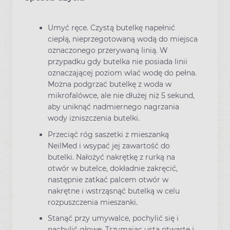
Umyć ręce. Czystą butelkę napełnić
ciepłą, nieprzegotowaną wodą do miejsca
oznaczonego przerywaną linią. W
przypadku gdy butelka nie posiada linii
oznaczającej poziom wlać wodę do pełna.
Można podgrzać butelkę z woda w
mikrofalówce, ale nie dłużej niż 5 sekund,
aby uniknąć nadmiernego nagrzania
wody izniszczenia butelki.
Przeciąć róg saszetki z mieszanką
NeilMed i wsypać jej zawartość do
butelki. Nałożyć nakrętkę z rurką na
otwór w butelce, dokładnie zakręcić,
następnie zatkać palcem otwór w
nakrętne i wstrząsnąć butelką w celu
rozpuszczenia mieszanki.
Stanąć przy umywalce, pochylić się i
nachylić głowę. Trzymając usta otwarte i