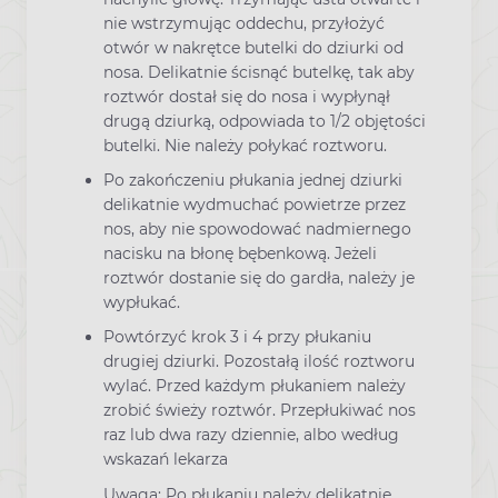
nie wstrzymując oddechu, przyłożyć
otwór w nakrętce butelki do dziurki od
nosa. Delikatnie ścisnąć butelkę, tak aby
roztwór dostał się do nosa i wypłynął
drugą dziurką, odpowiada to 1/2 objętości
butelki. Nie należy połykać roztworu.
Po zakończeniu płukania jednej dziurki
delikatnie wydmuchać powietrze przez
nos, aby nie spowodować nadmiernego
nacisku na błonę bębenkową. Jeżeli
roztwór dostanie się do gardła, należy je
wypłukać.
Powtórzyć krok 3 i 4 przy płukaniu
drugiej dziurki. Pozostałą ilość roztworu
wylać. Przed każdym płukaniem należy
zrobić świeży roztwór. Przepłukiwać nos
raz lub dwa razy dziennie, albo według
wskazań lekarza
Uwaga: Po płukaniu należy delikatnie