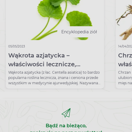
Encyklopedia ziół
05/05/2023
14/04/20
Wąkrota azjatycka –
Chrz
właściwości lecznicze,
właś
działanie, zastosowanie
dzia
Wąkrota azjatycka (z łac. Centella asiatica) to bardzo
Chrzan 
popularna roślina lecznicza, znana i ceniona przede
ulubion
wszystkim w medycynie ajurwedyjskiej. Nazywana
mięs na
jest również gotu kola, trawą tygrysią lub brahami.
względu
Należy do rodziny roślin baldaszkowatych (z łac.
się jed
Umbelliferae), została zaklasyfikowana jako
jest w 
adaptogen. Stosuje się ją głównie zewnętrznie w celu
wzmacni
poprawy jakości i kondycji skóry, do łagodzenia
oraz dz
podrażnień, obrzęków oraz niwelowania oznak
raka. J
starzenia.
można g
Bądź na bieżąco,
Sprawdź