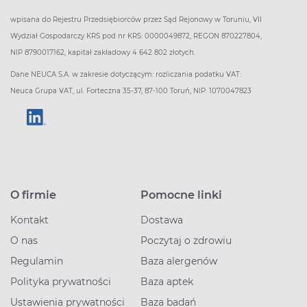
wpisana do Rejestru Przedsiębiorców przez Sąd Rejonowy w Toruniu, VII
Wydział Gospodarczy KRS pod nr KRS: 0000049872, REGON 870227804,
NIP 8790017162, kapitał zakładowy 4 642 802 złotych.
Dane NEUCA S.A. w zakresie dotyczącym: rozliczania podatku VAT:
Neuca Grupa VAT, ul. Forteczna 35-37, 87-100 Toruń, NIP: 1070047823
O firmie
Pomocne linki
Kontakt
Dostawa
O nas
Poczytaj o zdrowiu
Regulamin
Baza alergenów
Polityka prywatności
Baza aptek
Ustawienia prywatności
Baza badań