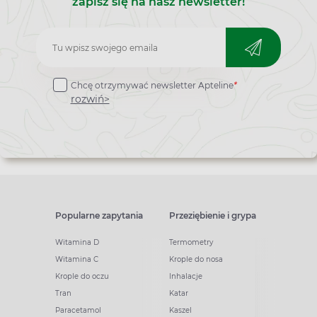
zapisz się na nasz newsletter!
Zapisz
do
Chcę otrzymywać newsletter Apteline
*
newslettera
rozwiń>
Popularne zapytania
Przeziębienie i grypa
Witamina D
Termometry
Witamina C
Krople do nosa
Krople do oczu
Inhalacje
Tran
Katar
Paracetamol
Kaszel