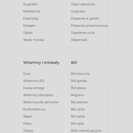
Ibuprofen
Olejki eteryczne
Melatonina
Gorączka
Elektrolity
Drapanie w gardle
Kolagen
Preparaty przeciwwirusowe
Zatoki
Zapalenie ucha
Woda morska
Odporność
Witaminy i minerały
Ból
Cynk
Ból brzucha
Witamina B12
Ból gardła
Kwasy omega
Ból głowy
Witaminy dla dzieci
Migrena
Witaminy dla seniorów
Ból pleców
Multiwitaminy
Ból ucha
Wapń
Ból zatok
Potas
Ból zęba
Żelazo
Bóle menstruacyjne