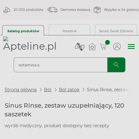
20 000 produktów
Darmowa dostawa
Wysyłka w 24 godziny
Katalog produktów
Poradnik
Serwis Świat Zdrowia
sztuk
Strona główna
Ból
Ból zatok
Sinus Rinse, zestaw uzup
Sinus Rinse, zestaw uzupełniający, 120
saszetek
wyrób medyczny, produkt dostępny bez recepty