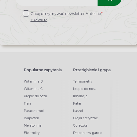
do
Chcę otrzymywać newsletter Apteline
*
newslettera
rozwiń>
Popularne zapytania
Przeziębienie i grypa
Witamina D
Termometry
Witamina C
Krople do nosa
Krople do oczu
Inhalacje
Tran
Katar
Paracetamol
Kaszel
Ibuprofen
Olejki eteryczne
Melatonina
Gorączka
Elektrolity
Drapanie w gardle