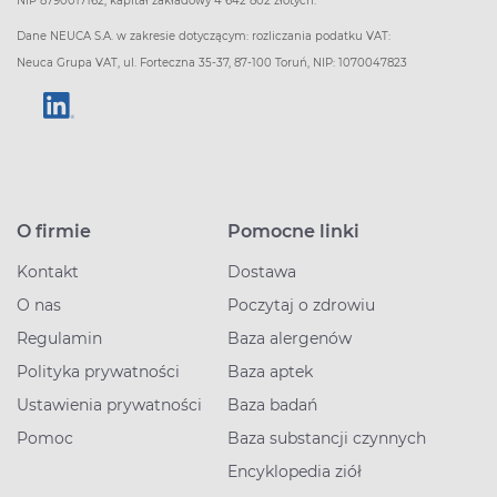
NIP 8790017162, kapitał zakładowy 4 642 802 złotych.
Dane NEUCA S.A. w zakresie dotyczącym: rozliczania podatku VAT:
Neuca Grupa VAT, ul. Forteczna 35-37, 87-100 Toruń, NIP: 1070047823
O firmie
Pomocne linki
Kontakt
Dostawa
O nas
Poczytaj o zdrowiu
Regulamin
Baza alergenów
Polityka prywatności
Baza aptek
Ustawienia prywatności
Baza badań
Pomoc
Baza substancji czynnych
Encyklopedia ziół