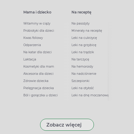
Mama i dziecko
Na receptę
Witaminy w ciąży
Na pasożyty
Probiotyki dla dzieci
Minerały na receptę
Kwas foliowy
Leki na cukrzycę
Odparzenia
Leki na grzybicę
Na katar dla dzieci
Leki na trądzik
Laktacja
Na tarczycę
Kosmetyki dla mam
Na hemoroidy
Akcesoria dla dzieci
Na nadciśnienie
Zdrowie dziecka
Szczepionki
Pielęgnacja dziecka
Leki na otyłość
Ból i gorączka u dzieci
Leki na dnę moczanową
Zobacz więcej