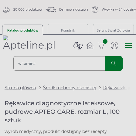
20 000 produktów
Darmowa dostawa
Wysyłka w 24 godziny
Katalog produktów
Poradnik
Serwis Świat Zdrowia
sztuk
Strona główna
Środki ochrony osobistej
Rękawiczki jed
Rękawice diagnostyczne lateksowe,
pudrowe APTEO CARE, rozmiar L, 100
sztuk
wyrób medyczny, produkt dostępny bez recepty