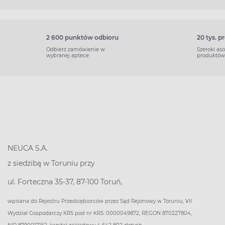
2 600 punktów odbioru
20 tys. 
Odbierz zamówienie w
Szeroki as
wybranej aptece
produktów
NEUCA S.A.
z siedzibą w Toruniu przy
ul. Forteczna 35-37, 87-100 Toruń,
wpisana do Rejestru Przedsiębiorców przez Sąd Rejonowy w Toruniu, VII
Wydział Gospodarczy KRS pod nr KRS: 0000049872, REGON 870227804,