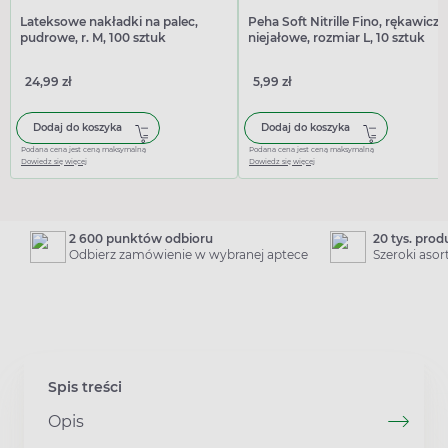
Lateksowe nakładki na palec,
Peha Soft Nitrille Fino, rękawiczk
pudrowe, r. M, 100 sztuk
niejałowe, rozmiar L, 10 sztuk
24,99 zł
5,99 zł
Dodaj do koszyka
Dodaj do koszyka
Podana cena jest ceną maksymalną
Podana cena jest ceną maksymalną
Dowiedz się więcej
Dowiedz się więcej
2 600 punktów odbioru
20 tys. pro
Odbierz zamówienie w wybranej aptece
Szeroki aso
Spis treści
Opis