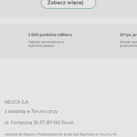
Zobacz więcej
2 600 punktów odbioru
20 tys. 
Odbierz zamówienie w
Szeroki as
wybranej aptece
produktów
NEUCA S.A.
z siedzibą w Toruniu przy
ul. Forteczna 35-37, 87-100 Toruń,
wpisana do Rejestru Przedsiębiorców przez Sąd Rejonowy w Toruniu, VII