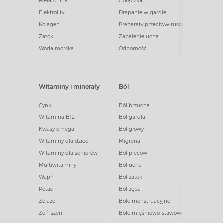
Melatonina
Gorączka
Elektrolity
Drapanie w gardle
Kolagen
Preparaty przeciwwirusowe
Zatoki
Zapalenie ucha
Woda morska
Odporność
Witaminy i minerały
Ból
Cynk
Ból brzucha
Witamina B12
Ból gardła
Kwasy omega
Ból głowy
Witaminy dla dzieci
Migrena
Witaminy dla seniorów
Ból pleców
Multiwitaminy
Ból ucha
Wapń
Ból zatok
Potas
Ból zęba
Żelazo
Bóle menstruacyjne
Żeń-szeń
Bóle mięśniowo-stawowe