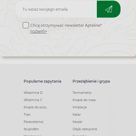
Zapisz
do
Chcę otrzymywać newsletter Apteline
*
newslettera
rozwiń>
Popularne zapytania
Przeziębienie i grypa
Witamina D
Termometry
Witamina C
Krople do nosa
Krople do oczu
Inhalacje
Tran
Katar
Paracetamol
Kaszel
Ibuprofen
Olejki eteryczne