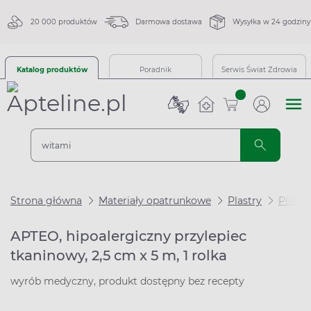
20 000 produktów
Darmowa dostawa
Wysyłka w 24 godziny
Katalog produktów
Poradnik
Serwis Świat Zdrowia
sztuk
Strona główna
Materiały opatrunkowe
Plastry
Plastr
APTEO, hipoalergiczny przylepiec
tkaninowy, 2,5 cm x 5 m, 1 rolka
wyrób medyczny, produkt dostępny bez recepty