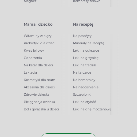
Magnez
Kompresy żelowe
Mama i dziecko
Na receptę
Witaminy w ciąży
Na pasożyty
Probiotyki dla dzieci
Minerały na receptę
Kwas foliowy
Leki na cukrzycę
Odparzenia
Leki na grzybicę
Na katar dla dzieci
Leki na trądzik
Laktacja
Na tarczycę
Kosmetyki dla mam
Na hemoroidy
Akcesoria dla dzieci
Na nadciśnienie
Zdrowie dziecka
Szczepionki
Pielęgnacja dziecka
Leki na otyłość
Ból i gorączka u dzieci
Leki na dnę moczanową