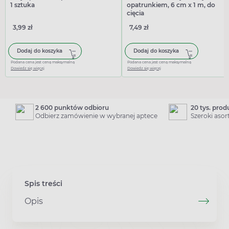
1 sztuka
opatrunkiem, 6 cm x 1 m, do
cięcia
3,99 zł
7,49 zł
Dodaj do koszyka
Dodaj do koszyka
Podana cena jest ceną maksymalną
Podana cena jest ceną maksymalną
Dowiedz się więcej
Dowiedz się więcej
2 600 punktów odbioru
20 tys. pro
Odbierz zamówienie w wybranej aptece
Szeroki aso
Spis treści
Opis