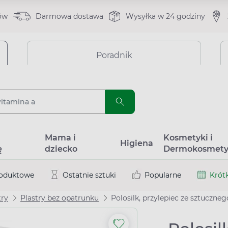
ów
Darmowa dostawa
Wysyłka w 24 godziny
Poradnik
a
Mama i
Kosmetyki i
Higiena
ę
dziecko
Dermokosmety
roduktowe
Ostatnie sztuki
Popularne
Krótk
try
Plastry bez opatrunku
Polosilk, przylepiec ze sztuczne