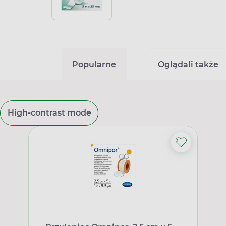
Popularne
Oglądali także
High-contrast mode