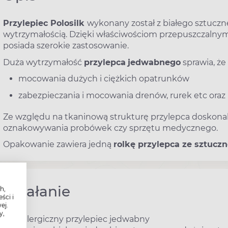
Przylepiec Polosilk
wykonany został z białego sztucz
wytrzymałością. Dzięki właściwościom przepuszczalnym
posiada szerokie zastosowanie.
Duża wytrzymałość
przylepca
jedwabnego
sprawia, że
mocowania dużych i ciężkich opatrunków
zabezpieczania i mocowania drenów, rurek etc oraz
Ze względu na tkaninową strukturę przylepca doskonal
oznakowywania probówek czy sprzętu medycznego.
Opakowanie zawiera jedną
rolkę przylepca ze sztucz
Działanie
h,
ści i
ej.
y,
Hipoalergiczny przylepiec jedwabny