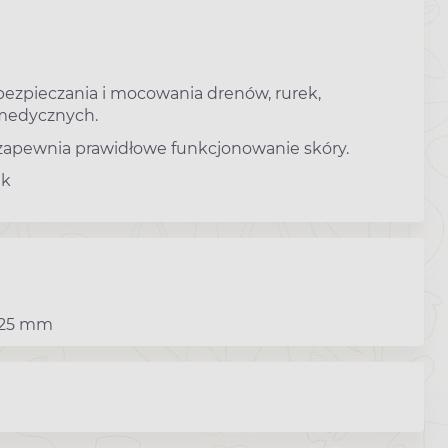
ezpieczania i mocowania drenów, rurek,
 medycznych.
 zapewnia prawidłowe funkcjonowanie skóry.
ek
x 25 mm