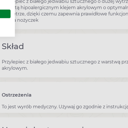
Przylepiec z białego jedwabiu sztucznego o dużej wyt
pokrytą hipoalergicznym klejem akrylowym o optymalne
powietrze, dzięki czemu zapewnia prawidłowe funkcjon
użycia nożyczek
Skład
Przylepiec z białego jedwabiu sztucznego z warstwą p
akrylowym.
Ostrzeżenia
To jest wyrób medyczny. Używaj go zgodnie z instrukcją