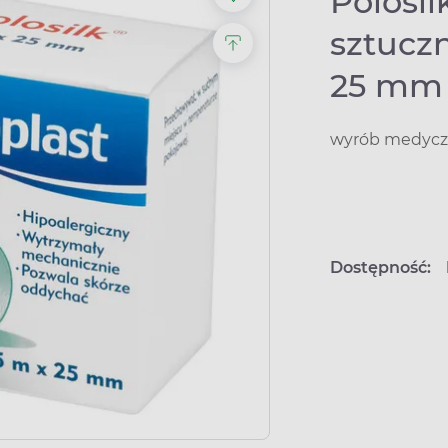
Polosil
sztucz
25 mm
wyrób medyczn
Dostępność: