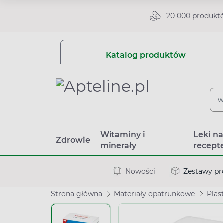
20 000 produkt
Katalog produktów
Witaminy i
Leki n
Zdrowie
minerały
recept
Nowości
Zestawy p
Strona główna
Materiały opatrunkowe
Plas