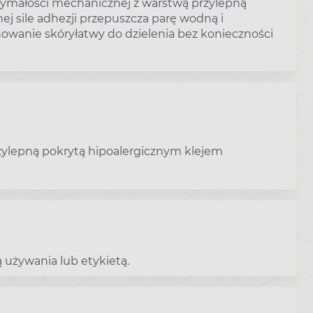
rzymałości mechanicznej z warstwą przylepną
j sile adhezji przepuszcza parę wodną i
owanie skóryłatwy do dzielenia bez konieczności
rzylepną pokrytą hipoalergicznym klejem
 używania lub etykietą.