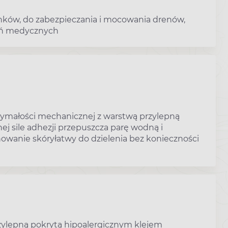
ków, do zabezpieczania i mocowania drenów,
zeń medycznych
rzymałości mechanicznej z warstwą przylepną
j sile adhezji przepuszcza parę wodną i
owanie skóryłatwy do dzielenia bez konieczności
rzylepną pokrytą hipoalergicznym klejem