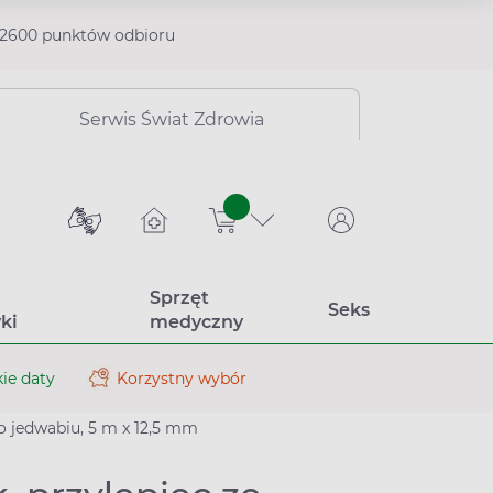
2600 punktów odbioru
Serwis Świat Zdrowia
sztuk
Sprzęt
Seks
ki
medyczny
ie daty
Korzystny wybór
go jedwabiu, 5 m x 12,5 mm