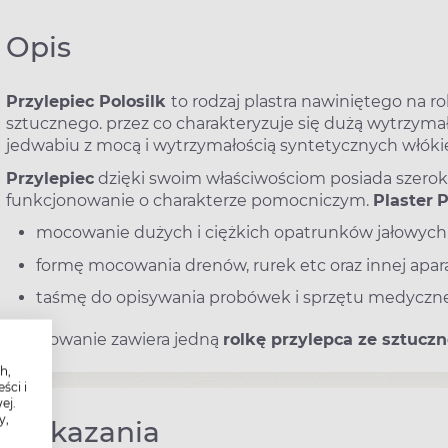
Opis
Przylepiec Polosilk
to rodzaj plastra nawiniętego na ro
sztucznego. przez co charakteryzuje się dużą wytrzymał
jedwabiu z mocą i wytrzymałością syntetycznych włóki
Przylepiec
dzięki swoim właściwościom posiada szerok
funkcjonowanie o charakterze pomocniczym.
Plaster
P
mocowanie dużych i ciężkich opatrunków jałowych
formę mocowania drenów, rurek etc oraz innej apa
taśmę do opisywania probówek i sprzętu medyczn
Opakowanie zawiera jedną
rolkę przylepca ze sztucz
h,
ści i
ej.
y,
Wskazania