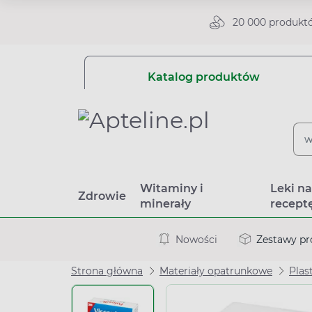
20 000 produkt
Katalog produktów
Witaminy i
Leki n
Zdrowie
minerały
recept
Nowości
Zestawy p
Strona główna
Materiały opatrunkowe
Plas