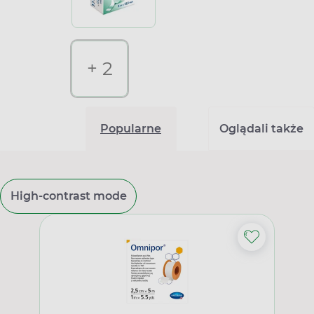
+ 2
Popularne
Oglądali także
High-contrast mode