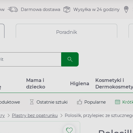
ów
Darmowa dostawa
Wysyłka w 24 godziny
Poradnik
a
Mama i
Kosmetyki i
Higiena
ę
dziecko
Dermokosmety
roduktowe
Ostatnie sztuki
Popularne
Krótk
try
Plastry bez opatrunku
Polosilk, przylepiec ze sztuczne