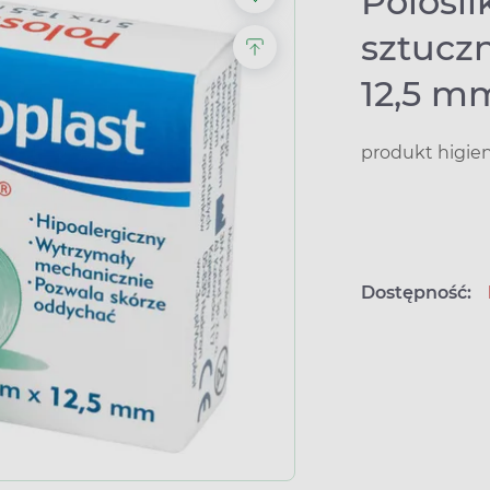
Polosil
sztucz
12,5 m
produkt higie
Dostępność: